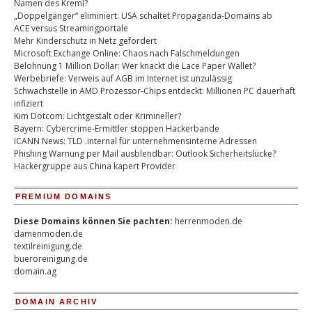
Namen des Kreml?
„Doppelgänger“ eliminiert: USA schaltet Propaganda-Domains ab
ACE versus Streamingportale
Mehr Kinderschutz in Netz gefordert
Microsoft Exchange Online: Chaos nach Falschmeldungen
Belohnung 1 Million Dollar: Wer knackt die Lace Paper Wallet?
Werbebriefe: Verweis auf AGB im Internet ist unzulässig
Schwachstelle in AMD Prozessor-Chips entdeckt: Millionen PC dauerhaft
infiziert
Kim Dotcom: Lichtgestalt oder Krimineller?
Bayern: Cybercrime-Ermittler stoppen Hackerbande
ICANN News: TLD .internal für unternehmensinterne Adressen
Phishing Warnung per Mail ausblendbar: Outlook Sicherheitslücke?
Hackergruppe aus China kapert Provider
PREMIUM DOMAINS
Diese Domains können Sie pachten:
herrenmoden.de
damenmoden.de
textilreinigung.de
bueroreinigung.de
domain.ag
DOMAIN ARCHIV