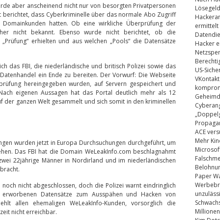
de aber anscheinend nicht nur von besorgten Privatpersonen
Lösegel
berichtet, dass Cyberkriminelle über das normale Abo Zugriff
Hackeran
n Domainkunden hatten. Ob eine wirkliche Überprüfung der
ermittelt
sher nicht bekannt. Ebenso wurde nicht berichtet, ob die
Datendie
„Prüfung“ erhielten und aus welchen „Pools“ die Datensätze
Hacker e
Netzsper
Berechti
sich das FBI, die niederländische und britisch Polizei sowie das
US-Siche
tenhandel ein Ende zu bereiten. Der Vorwurf: Die Webseite
VKontakt
rprüfung hereingegeben wurden, auf Servern gespeichert und
kompromi
ach eigenen Aussagen hat das Portal deutlich mehr als 12
Geheimdi
f der ganzen Welt gesammelt und sich somit in den kriminellen
Cyberang
„Doppelg
Propaga
ACE vers
Mehr Kin
ungen wurden jetzt in Europa Durchsuchungen durchgeführt, um
Microsof
iehen. Das FBI hat die Domain WeLeakInfo.com beschlagnahmt
Falschm
n zwei 22jährige Männer in Nordirland und im niederländischen
Belohnung
bracht.
Paper Wa
Werbebrie
noch nicht abgeschlossen, doch die Polizei warnt eindringlich
unzuläss
ich erworbenen Datensätze zum Ausspähen und Hacken von
Schwachs
hlt allen ehemaligen WeLeakInfo-Kunden, vorsorglich die
Millionen
eit nicht erreichbar.