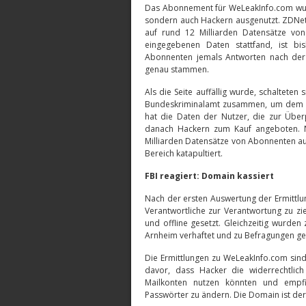
Das Abonnement für WeLeakInfo.com wur
sondern auch Hackern ausgenutzt. ZDNet 
auf rund 12 Milliarden Datensätze vo
eingegebenen Daten stattfand, ist bi
Abonnenten jemals Antworten nach der 
genau stammen.
Als die Seite auffällig wurde, schalteten 
Bundeskriminalamt zusammen, um dem Da
hat die Daten der Nutzer, die zur Übe
danach Hackern zum Kauf angeboten. N
Milliarden Datensätze von Abonnenten au
Bereich katapultiert.
FBI reagiert: Domain kassiert
Nach der ersten Auswertung der Ermittl
Verantwortliche zur Verantwortung zu z
und offline gesetzt. Gleichzeitig wurde
Arnheim verhaftet und zu Befragungen ge
Die Ermittlungen zu WeLeakInfo.com sind 
davor, dass Hacker die widerrechtl
Mailkonten nutzen könnten und empfie
Passwörter zu ändern. Die Domain ist derz