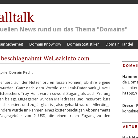
lltalk
ktuellen News rund um das Thema "Domains"
in Sicherheit
Domain Knowhow
Domain Statistiken
Domain Handel
BI beschlagnahmt WeLeakInfo.com
DOMAI
gorie:
Domain Recht
Hammerp
de Domai
tiert, auf der Nutzer prüfen lassen können, ob ihre eigene
unlimited
 wurden. Ganz nach dem Vorbild der Leak-Datenbank „Have I
https:/
itsforschers Troy Hunt waren sowohl Zugang als auch Prüfung
sen belegt. Eingegeben wurden Mailadresse und Passwort, kurz
lich kursiert und zugänglich ist, also gehackt wurde. Allerdings
Dieser P
, sondern wurde im Rahmen eines kostenpflichtigen Abonnements
kontaktie
r Tagesgebühr von 2 USD, die einen freien Zugang zu den
AKTUE
Nach Hac