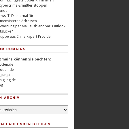
m: Lichtgestalt oder Krimineller?
Cybercrime-Ermittler stoppen
ande
ws: TLD .internal für
mensinterne Adressen
 Warnung per Mail ausblendbar: Outlook
tslücke?
uppe aus China kapert Provider
UM DOMAINS
omains können Sie pachten:
oden.de
oden.de
nigung.de
nigung.de
ag
N ARCHIV
EM LAUFENDEN BLEIBEN