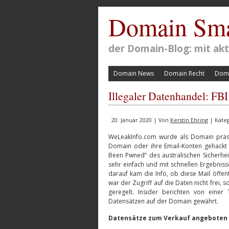
Domain Sma
der Domain-Blog: mit a
Domain News
Domain Recht
Doma
Illegaler Datenhandel: F
20. Januar 2020 | Von
Kerstin Ehring
| Kate
WeLeakInfo.com wurde als Domain präsen
Domain oder ihre Email-Konten gehackt
Been Pwned“ des australischen Sicherhe
sehr einfach und mit schnellen Ergebnis
darauf kam die Info, ob diese Mail öffent
war der Zugriff auf die Daten nicht frei
geregelt. Insider berichten von eine
Datensätzen auf der Domain gewährt.
Datensätze zum Verkauf angeboten