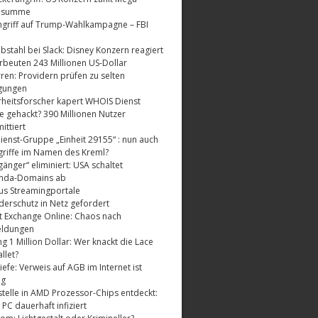
dsumme
griff auf Trump-Wahlkampagne – FBI
bstahl bei Slack: Disney Konzern reagiert
rbeuten 243 Millionen US-Dollar
ren: Providern prüfen zu selten
gungen
rheitsforscher kapert WHOIS Dienst
e gehackt? 390 Millionen Nutzer
ttiert
enst-Gruppe „Einheit 29155“ : nun auch
riffe im Namen des Kreml?
änger“ eliminiert: USA schaltet
nda-Domains ab
us Streamingportale
derschutz in Netz gefordert
t Exchange Online: Chaos nach
eldungen
 1 Million Dollar: Wer knackt die Lace
llet?
fe: Verweis auf AGB im Internet ist
ig
telle in AMD Prozessor-Chips entdeckt:
 PC dauerhaft infiziert