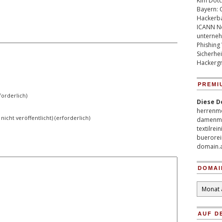
Kim Dotco
Bayern: 
Hackerb
ICANN Ne
unterneh
Phishing
Sicherhei
Hackergr
PREMI
orderlich)
Diese D
herrenm
 nicht veröffentlicht) (erforderlich)
damenm
textilrei
buerorei
domain.
DOMAI
Domain
Archiv
AUF D