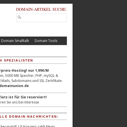
DOMAIN-ARTIKEL SUCHE:
Domain Smalltalk
Domain Tools
N SPEZIALISTEN
reis-Hosting! nur 1,99€/M
n, 5000 MB Speicher, PHP, mySQL &
 Mails, Subdomains und SSL Zertifikate.
/domainunion.de
latz ist für Sie reserviert!
ren Sie uns bei Interesse
LLE DOMAIN-NACHRICHTEN:
kerangriff: US Konzern zahlt Mega