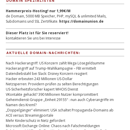
DOMAIN SPEZIALISTEN
Hammerpreis-Hosting! nur 1,99€/M
de Domain, 5000 MB Speicher, PHP, mySQL & unlimited Mails,
Subdomains und SSL Zertifikate.
https://domainunion.de
Dieser Platz ist für Sie reserviert!
kontaktieren Sie uns bei Interesse
AKTUELLE DOMAIN-NACHRICHTEN:
Nach Hackerangriff: US Konzern zahlt Mega Lösegeldsumme
Hackerangriff auf Trump-Wahlkampagne – FBI ermittelt
Datendiebstahl bei Slack: Disney Konzern reagiert
Hacker erbeuten 243 Millionen US-Dollar
Netzsperren: Providern prüfen zu selten Berechtigungen
US-Sicherheitsforscher kapert WHOIS Dienst
VKontakte gehackt? 390 Millionen Nutzer kompromittiert
Geheimdienst-Gruppe „Einheit 29155“ : nun auch Cyberangriffe im
Namen des Kreml?
„Doppelgänger“ eliminiert: USA schaltet Propaganda-Domains ab
ACE versus Streamingportale
Mehr Kinderschutz in Netz gefordert
Microsoft Exchange Online: Chaos nach Falschmeldungen