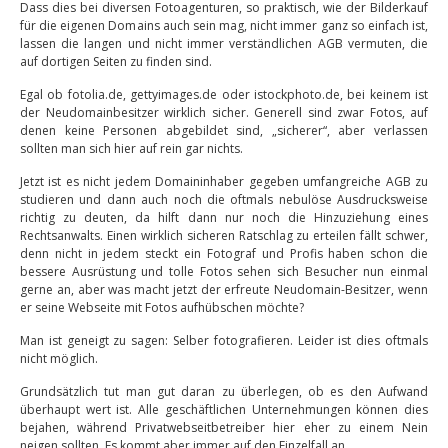
Dass dies bei diversen Fotoagenturen, so praktisch, wie der Bilderkauf
für die eigenen Domains auch sein mag, nicht immer ganz so einfach ist,
lassen die langen und nicht immer verständlichen AGB vermuten, die
auf dortigen Seiten zu finden sind.
Egal ob fotolia.de, gettyimages.de oder istockphoto.de, bei keinem ist
der Neudomainbesitzer wirklich sicher. Generell sind zwar Fotos, auf
denen keine Personen abgebildet sind, „sicherer“, aber verlassen
sollten man sich hier auf rein gar nichts.
Jetzt ist es nicht jedem Domaininhaber gegeben umfangreiche AGB zu
studieren und dann auch noch die oftmals nebulöse Ausdrucksweise
richtig zu deuten, da hilft dann nur noch die Hinzuziehung eines
Rechtsanwalts. Einen wirklich sicheren Ratschlag zu erteilen fällt schwer,
denn nicht in jedem steckt ein Fotograf und Profis haben schon die
bessere Ausrüstung und tolle Fotos sehen sich Besucher nun einmal
gerne an, aber was macht jetzt der erfreute Neudomain-Besitzer, wenn
er seine Webseite mit Fotos aufhübschen möchte?
Man ist geneigt zu sagen: Selber fotografieren. Leider ist dies oftmals
nicht möglich.
Grundsätzlich tut man gut daran zu überlegen, ob es den Aufwand
überhaupt wert ist. Alle geschäftlichen Unternehmungen können dies
bejahen, während Privatwebseitbetreiber hier eher zu einem Nein
neigen sollten. Es kommt aber immer auf den Einzelfall an.