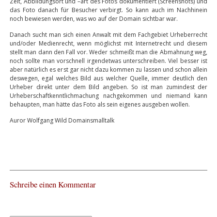
Zeit, Abbildungsort und –art des Fotos dokumentiert (Screenshots) und
das Foto danach für Besucher verbirgt. So kann auch im Nachhinein
noch bewiesen werden, was wo auf der Domain sichtbar war.
Danach sucht man sich einen Anwalt mit dem Fachgebiet Urheberrecht
und/oder Medienrecht, wenn möglichst mit Internetrecht und diesem
stellt man dann den Fall vor. Weder schmeißt man die Abmahnung weg,
noch sollte man vorschnell irgendetwas unterschreiben. Viel besser ist
aber natürlich es erst gar nicht dazu kommen zu lassen und schon allein
deswegen, egal welches Bild aus welcher Quelle, immer deutlich den
Urheber direkt unter dem Bild angeben. So ist man zumindest der
Urheberschaftkenntlichmachung nachgekommen und niemand kann
behaupten, man hätte das Foto als sein eigenes ausgeben wollen.
Auror Wolfgang Wild Domainsmalltalk
Schreibe einen Kommentar