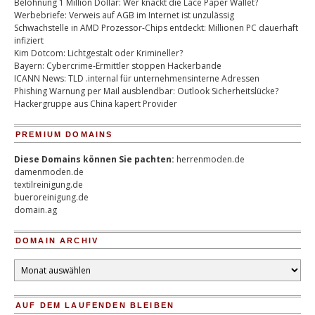
Belohnung 1 Million Dollar: Wer knackt die Lace Paper Wallet?
Werbebriefe: Verweis auf AGB im Internet ist unzulässig
Schwachstelle in AMD Prozessor-Chips entdeckt: Millionen PC dauerhaft
infiziert
Kim Dotcom: Lichtgestalt oder Krimineller?
Bayern: Cybercrime-Ermittler stoppen Hackerbande
ICANN News: TLD .internal für unternehmensinterne Adressen
Phishing Warnung per Mail ausblendbar: Outlook Sicherheitslücke?
Hackergruppe aus China kapert Provider
PREMIUM DOMAINS
Diese Domains können Sie pachten:
herrenmoden.de
damenmoden.de
textilreinigung.de
bueroreinigung.de
domain.ag
DOMAIN ARCHIV
Domain
Archiv
AUF DEM LAUFENDEN BLEIBEN