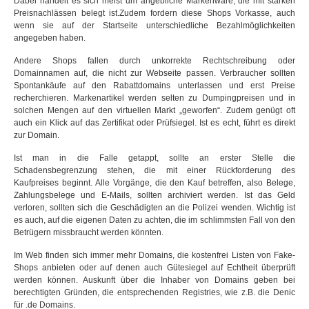
Dabei handelt es sich meist um angebliche Markenware, die mit starken
Preisnachlässen belegt ist.Zudem fordern diese Shops Vorkasse, auch
wenn sie auf der Startseite unterschiedliche Bezahlmöglichkeiten
angegeben haben.
Andere Shops fallen durch unkorrekte Rechtschreibung oder
Domainnamen auf, die nicht zur Webseite passen. Verbraucher sollten
Spontankäufe auf den Rabattdomains unterlassen und erst Preise
recherchieren. Markenartikel werden selten zu Dumpingpreisen und in
solchen Mengen auf den virtuellen Markt „geworfen“. Zudem genügt oft
auch ein Klick auf das Zertifikat oder Prüfsiegel. Ist es echt, führt es direkt
zur Domain.
Ist man in die Falle getappt, sollte an erster Stelle die
Schadensbegrenzung stehen, die mit einer Rückforderung des
Kaufpreises beginnt. Alle Vorgänge, die den Kauf betreffen, also Belege,
Zahlungsbelege und E-Mails, sollten archiviert werden. Ist das Geld
verloren, sollten sich die Geschädigten an die Polizei wenden. Wichtig ist
es auch, auf die eigenen Daten zu achten, die im schlimmsten Fall von den
Betrügern missbraucht werden könnten.
Im Web finden sich immer mehr Domains, die kostenfrei Listen von Fake-
Shops anbieten oder auf denen auch Gütesiegel auf Echtheit überprüft
werden können. Auskunft über die Inhaber von Domains geben bei
berechtigten Gründen, die entsprechenden Registries, wie z.B. die Denic
für .de Domains.