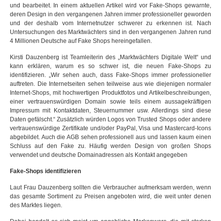
und bearbeitet. In einem aktuellen Artikel wird vor Fake-Shops gewarnte,
deren Design in den vergangenen Jahren immer professioneller geworden
und der deshalb vom Internetnutzer schwerer zu erkennen ist. Nach
Untersuchungen des Marktwächters sind in den vergangenen Jahren rund
4 Millionen Deutsche auf Fake Shops hereingefallen.
Kirsti Dauzenberg ist Teamleiterin des „Marktwächters Digitale Welt“ und
kann erklären, warum es so schwer ist, die neuen Fake-Shops zu
identifizieren.
„Wir sehen auch, dass
Fake-Shops
immer professioneller
auftreten. Die Internetseiten sehen teilweise aus wie diejenigen normaler
Internet-Shops, mit hochwertigen Produktfotos und Artikelbeschreibungen,
einer vertrauenswürdigen Domain sowie teils einem aussagekräftigen
Impressum mit Kontaktdaten, Steuernummer usw. Allerdings sind diese
Daten gefälscht.“ Zusätzlich würden Logos von Trusted Shops oder andere
vertrauenswürdige Zertifikate und/oder PayPal, Visa und Mastercard-Icons
abgebildet. Auch die AGB sehen professionell aus und lassen kaum einen
Schluss auf den Fake zu. Häufig werden Design von großen Shops
verwendet und deutsche Domainadressen als Kontakt angegeben
Fake-Shops identifizieren
Laut Frau Dauzenberg sollten die Verbraucher aufmerksam werden, wenn
das gesamte Sortiment zu Preisen angeboten wird, die weit unter denen
des Marktes liegen.