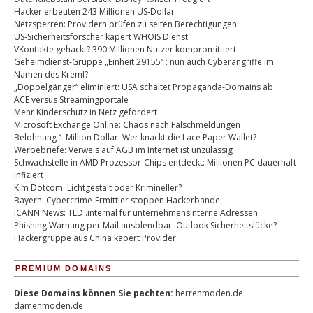
Hacker erbeuten 243 Millionen US-Dollar
Netzsperren: Providern prüfen zu selten Berechtigungen
US-Sicherheitsforscher kapert WHOIS Dienst
VKontakte gehackt? 390 Millionen Nutzer kompromittiert
Geheimdienst-Gruppe „Einheit 29155“ : nun auch Cyberangriffe im
Namen des Kreml?
„Doppelgänger“ eliminiert: USA schaltet Propaganda-Domains ab
ACE versus Streamingportale
Mehr Kinderschutz in Netz gefordert
Microsoft Exchange Online: Chaos nach Falschmeldungen
Belohnung 1 Million Dollar: Wer knackt die Lace Paper Wallet?
Werbebriefe: Verweis auf AGB im Internet ist unzulässig
Schwachstelle in AMD Prozessor-Chips entdeckt: Millionen PC dauerhaft
infiziert
Kim Dotcom: Lichtgestalt oder Krimineller?
Bayern: Cybercrime-Ermittler stoppen Hackerbande
ICANN News: TLD .internal für unternehmensinterne Adressen
Phishing Warnung per Mail ausblendbar: Outlook Sicherheitslücke?
Hackergruppe aus China kapert Provider
PREMIUM DOMAINS
Diese Domains können Sie pachten:
herrenmoden.de
damenmoden.de