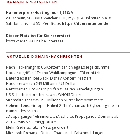
DOMAIN SPEZIALISTEN
Hammerpreis-Hosting! nur 1,99€/M
de Domain, 5000 MB Speicher, PHP, mySQL & unlimited Mails,
Subdomains und SSL Zertifikate.
https://domainunion.de
Dieser Platz ist für Sie reserviert!
kontaktieren Sie uns bei Interesse
AKTUELLE DOMAIN-NACHRICHTEN:
Nach Hackerangriff: US Konzern zahlt Mega Lösegeldsumme
Hackerangriff auf Trump-Wahlkampagne – FBI ermittelt
Datendiebstahl bei Slack: Disney Konzern reagiert
Hacker erbeuten 243 Millionen US-Dollar
Netzsperren: Providern prüfen zu selten Berechtigungen
US-Sicherheitsforscher kapert WHOIS Dienst
VKontakte gehackt? 390 Millionen Nutzer kompromittiert
Geheimdienst-Gruppe „Einheit 29155“ : nun auch Cyberangriffe im
Namen des Kreml?
„Doppelgänger“ eliminiert: USA schaltet Propaganda-Domains ab
ACE versus Streamingportale
Mehr Kinderschutz in Netz gefordert
Microsoft Exchange Online: Chaos nach Falschmeldungen