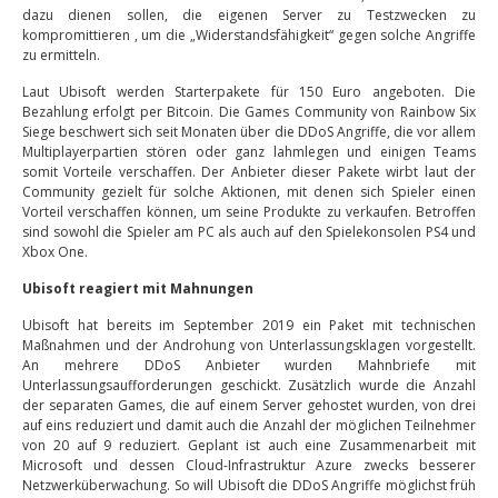
dazu dienen sollen, die eigenen Server zu Testzwecken zu
kompromittieren , um die „Widerstandsfähigkeit“ gegen solche Angriffe
zu ermitteln.
Laut Ubisoft werden Starterpakete für 150 Euro angeboten. Die
Bezahlung erfolgt per Bitcoin. Die Games Community von Rainbow Six
Siege beschwert sich seit Monaten über die DDoS Angriffe, die vor allem
Multiplayerpartien stören oder ganz lahmlegen und einigen Teams
somit Vorteile verschaffen. Der Anbieter dieser Pakete wirbt laut der
Community gezielt für solche Aktionen, mit denen sich Spieler einen
Vorteil verschaffen können, um seine Produkte zu verkaufen. Betroffen
sind sowohl die Spieler am PC als auch auf den Spielekonsolen PS4 und
Xbox One.
Ubisoft reagiert mit Mahnungen
Ubisoft hat bereits im September 2019 ein Paket mit technischen
Maßnahmen und der Androhung von Unterlassungsklagen vorgestellt.
An mehrere DDoS Anbieter wurden Mahnbriefe mit
Unterlassungsaufforderungen geschickt. Zusätzlich wurde die Anzahl
der separaten Games, die auf einem Server gehostet wurden, von drei
auf eins reduziert und damit auch die Anzahl der möglichen Teilnehmer
von 20 auf 9 reduziert. Geplant ist auch eine Zusammenarbeit mit
Microsoft und dessen Cloud-Infrastruktur Azure zwecks besserer
Netzwerküberwachung. So will Ubisoft die DDoS Angriffe möglichst früh