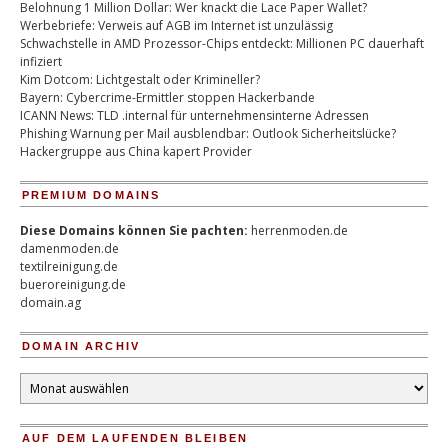
Belohnung 1 Million Dollar: Wer knackt die Lace Paper Wallet?
Werbebriefe: Verweis auf AGB im Internet ist unzulässig
Schwachstelle in AMD Prozessor-Chips entdeckt: Millionen PC dauerhaft
infiziert
Kim Dotcom: Lichtgestalt oder Krimineller?
Bayern: Cybercrime-Ermittler stoppen Hackerbande
ICANN News: TLD .internal für unternehmensinterne Adressen
Phishing Warnung per Mail ausblendbar: Outlook Sicherheitslücke?
Hackergruppe aus China kapert Provider
PREMIUM DOMAINS
Diese Domains können Sie pachten:
herrenmoden.de
damenmoden.de
textilreinigung.de
bueroreinigung.de
domain.ag
DOMAIN ARCHIV
Domain
Archiv
AUF DEM LAUFENDEN BLEIBEN