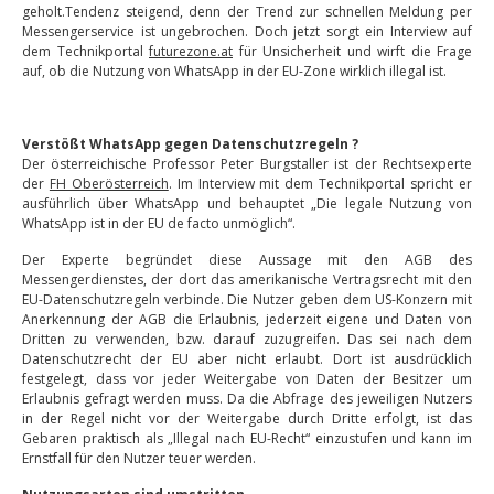
geholt.Tendenz steigend, denn der Trend zur schnellen Meldung per
Messengerservice ist ungebrochen. Doch jetzt sorgt ein Interview auf
dem Technikportal
futurezone.at
für Unsicherheit und wirft die Frage
auf, ob die Nutzung von WhatsApp in der EU-Zone wirklich illegal ist.
Verstößt WhatsApp gegen Datenschutzregeln ?
Der österreichische Professor Peter Burgstaller ist der Rechtsexperte
der
FH Oberösterreich
. Im Interview mit dem Technikportal spricht er
ausführlich über WhatsApp und behauptet „Die legale Nutzung von
WhatsApp ist in der EU de facto unmöglich“.
Der Experte begründet diese Aussage mit den AGB des
Messengerdienstes, der dort das amerikanische Vertragsrecht mit den
EU-Datenschutzregeln verbinde. Die Nutzer geben dem US-Konzern mit
Anerkennung der AGB die Erlaubnis, jederzeit eigene und Daten von
Dritten zu verwenden, bzw. darauf zuzugreifen. Das sei nach dem
Datenschutzrecht der EU aber nicht erlaubt. Dort ist ausdrücklich
festgelegt, dass vor jeder Weitergabe von Daten der Besitzer um
Erlaubnis gefragt werden muss. Da die Abfrage des jeweiligen Nutzers
in der Regel nicht vor der Weitergabe durch Dritte erfolgt, ist das
Gebaren praktisch als „Illegal nach EU-Recht“ einzustufen und kann im
Ernstfall für den Nutzer teuer werden.