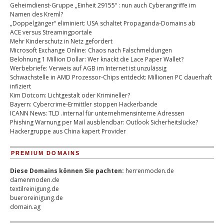
Geheimdienst-Gruppe „Einheit 29155“ : nun auch Cyberangriffe im
Namen des Kreml?
„Doppelgänger“ eliminiert: USA schaltet Propaganda-Domains ab
ACE versus Streamingportale
Mehr Kinderschutz in Netz gefordert
Microsoft Exchange Online: Chaos nach Falschmeldungen
Belohnung 1 Million Dollar: Wer knackt die Lace Paper Wallet?
Werbebriefe: Verweis auf AGB im Internet ist unzulässig
Schwachstelle in AMD Prozessor-Chips entdeckt: Millionen PC dauerhaft
infiziert
Kim Dotcom: Lichtgestalt oder Krimineller?
Bayern: Cybercrime-Ermittler stoppen Hackerbande
ICANN News: TLD .internal für unternehmensinterne Adressen
Phishing Warnung per Mail ausblendbar: Outlook Sicherheitslücke?
Hackergruppe aus China kapert Provider
PREMIUM DOMAINS
Diese Domains können Sie pachten:
herrenmoden.de
damenmoden.de
textilreinigung.de
bueroreinigung.de
domain.ag