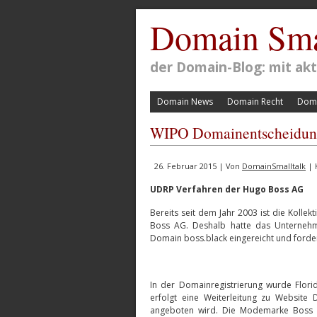
Domain Sma
der Domain-Blog: mit a
Domain News
Domain Recht
Doma
WIPO Domainentscheidung:
26. Februar 2015 | Von
DomainSmalltalk
| 
UDRP Verfahren der Hugo Boss AG
Bereits seit dem Jahr 2003 ist die Kolle
Boss AG. Deshalb hatte das Unternehm
Domain boss.black eingereicht und forde
In der Domainregistrierung wurde Flori
erfolgt eine Weiterleitung zu Websit
angeboten wird. Die Modemarke Boss m