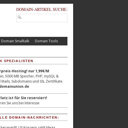
DOMAIN-ARTIKEL SUCHE:
Domain Smalltalk
Domain Tools
N SPEZIALISTEN
reis-Hosting! nur 1,99€/M
n, 5000 MB Speicher, PHP, mySQL &
 Mails, Subdomains und SSL Zertifikate.
/domainunion.de
latz ist für Sie reserviert!
ren Sie uns bei Interesse
LLE DOMAIN-NACHRICHTEN:
kerangriff: US Konzern zahlt Mega