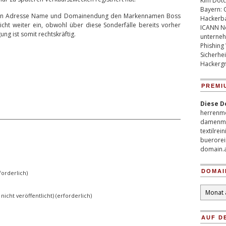
Kim Dotco
Bayern: 
eren Adresse Name und Domainendung den Markennamen Boss
Hackerb
icht weiter ein, obwohl über diese Sonderfälle bereits vorher
ICANN Ne
g ist somit rechtskräftig.
unterneh
Phishing
Sicherhei
Hackergr
PREMI
Diese D
herrenm
damenm
textilrei
buerorei
domain.
DOMAI
orderlich)
Domain
 nicht veröffentlicht) (erforderlich)
Archiv
AUF D