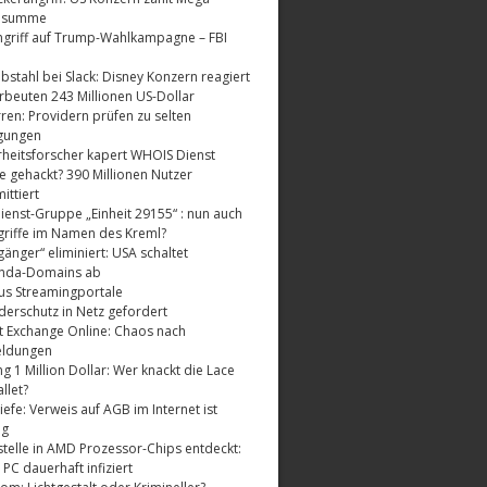
dsumme
griff auf Trump-Wahlkampagne – FBI
bstahl bei Slack: Disney Konzern reagiert
rbeuten 243 Millionen US-Dollar
ren: Providern prüfen zu selten
gungen
rheitsforscher kapert WHOIS Dienst
e gehackt? 390 Millionen Nutzer
ttiert
enst-Gruppe „Einheit 29155“ : nun auch
riffe im Namen des Kreml?
änger“ eliminiert: USA schaltet
nda-Domains ab
us Streamingportale
derschutz in Netz gefordert
t Exchange Online: Chaos nach
eldungen
 1 Million Dollar: Wer knackt die Lace
llet?
fe: Verweis auf AGB im Internet ist
ig
telle in AMD Prozessor-Chips entdeckt:
 PC dauerhaft infiziert