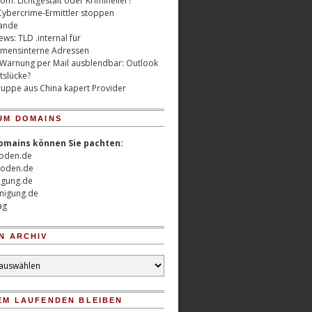
m: Lichtgestalt oder Krimineller?
Cybercrime-Ermittler stoppen
ande
ws: TLD .internal für
mensinterne Adressen
 Warnung per Mail ausblendbar: Outlook
tslücke?
uppe aus China kapert Provider
UM DOMAINS
omains können Sie pachten:
oden.de
oden.de
nigung.de
nigung.de
ag
N ARCHIV
EM LAUFENDEN BLEIBEN