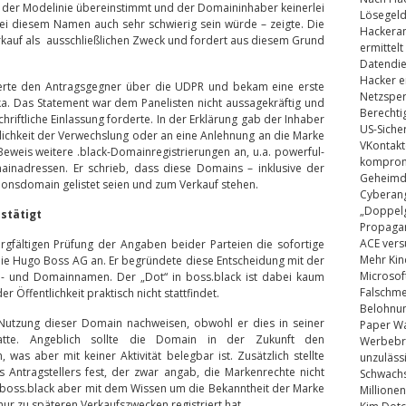
er Modelinie übereinstimmt und der Domaininhaber keinerlei
Lösegel
ei diesem Namen auch sehr schwierig sein würde – zeigte. Die
Hackeran
uf als ausschließlichen Zweck und fordert aus diesem Grund
ermittelt
Datendie
Hacker e
ierte den Antragsgegner über die UDPR und bekam eine erste
Netzsper
. Das Statement war dem Panelisten nicht aussagekräftig und
Berechti
hriftliche Einlassung forderte. In der Erklärung gab der Inhaber
US-Siche
lichkeit der Verwechslung oder an eine Anlehnung an die Marke
VKontakt
eweis weitere .black-Domainregistrierungen an, u.a. powerful-
kompromi
ainadressen. Er schrieb, dass diese Domains – inklusive der
Geheimdi
tionsdomain gelistet seien und zum Verkauf stehen.
Cyberang
„Doppelg
stätigt
Propaga
ACE vers
rgfältigen Prüfung der Angaben beider Parteien die sofortige
Mehr Kin
ie Hugo Boss AG an. Er begründete diese Entscheidung mit der
Microsof
- und Domainnamen. Der „Dot“ in boss.black ist dabei kaum
Falschm
r Öffentlichkeit praktisch nicht stattfindet.
Belohnung
Nutzung dieser Domain nachweisen, obwohl er dies in seiner
Paper Wa
hatte. Angeblich sollte die Domain in der Zukunft den
Werbebrie
 was aber mit keiner Aktivität belegbar ist. Zusätzlich stellte
unzuläss
s Antragstellers fest, der zwar angab, die Markenrechte nicht
Schwachs
 boss.black aber mit dem Wissen um die Bekanntheit der Marke
Millionen
r zu späteren Verkaufszwecken registriert hat.