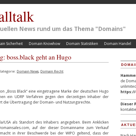
lltalk
ktuellen News rund um das Thema "Domains"
in Sicherheit
Domain Knowhow
Domain Statistiken
Domain Handel
 boss.black geht an Hugo
DOMAI
Kategorie:
Domain News
,
Domain Recht
Hammerp
de Domai
unlimited
ktion „Boss Black“ eine eingetragene Marke der deutschen Hugo
https:/
en ein UDRP Verfahren gegen den derzeitigen Inhaber der
rt die Übertragung der Domain- und Nutzungsrechte.
Dieser P
kontaktie
da/USA als Standort des Inhabers angegeben. Beim Anklicken
AKTUE
e Domainsales.com, auf der dieser Domainname zum Verkauf
acht in ihrer Beschwerde bei der WIPO geltend, dass der
Nach Hac