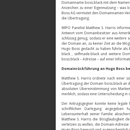
Domainname boss.black mit dem Namen d
Anzeichen zu einer Eigennutzung – was b
Boss AG vermutet den Domainnamen-Verka
die Übertragung.
WIPO Panelist Matthew S. Harris inform
Antwort vom Domainbesitzer aus Amerika
schlüssig genug, sodass er eine weitere sc
der Domain an, zu keiner Zeit an die Mög
Hugo Boss gedacht zu haben führte als B
black , selfmade.black und weitere Dom
boss.black – Adresse – auf einer Informa
Domainrückführung an Hugo Boss be
Matthew S. Harris ordnete nach einer so
Übertragung der Domain boss.black an d
absoluten Übereinstimmung von Marken
merklich, sodass eine Unterscheidung in de
Der Antragsgegner konnte keine legale 
schriftlichen Darlegung angegeben 
Lebensunterhalt seiner Familie absichern,
Matthew S. Harris die Bösgläubigkeit de
verletzen zu wollen, die Domain-Adresse
Hugo Boss bewusst und augenscheinlich nu