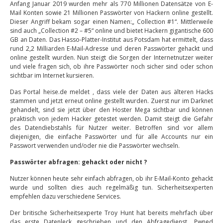
Anfang Januar 2019 wurden mehr als 770 Millionen Datensätze von E-
Mail Konten sowie 21 Millionen Passwörter von Hackern online gestellt.
Dieser Angriff bekam sogar einen Namen:„ Collection #1“. Mittlerweile
sind auch „Collection #2 – #5“ online und bietet Hackern gigantische 600
GB an Daten. Das Hasso-Platter-Institut aus Potsdam hat ermittelt, dass
rund 2,2 Milliarden E-Mail-Adresse und deren Passwörter gehackt und
online gestellt wurden. Nun steigt die Sorgen der Internetnutzer weiter
und viele fragen sich, ob ihre Passwörter noch sicher sind oder schon
sichtbar im Internet kursieren.
Das Portal heise.de meldet , dass viele der Daten aus älteren Hacks
stammen und jetzt erneut online gestellt wurden. Zuerst nur im Darknet
gehandelt, sind sie jetzt über den Hoster Mega sichtbar und können
praktisch von jedem Hacker getestet werden. Damit steigt die Gefahr
des Datendiebstahls für Nutzer weiter. Betroffen sind vor allem
diejenigen, die einfache Passwörter und für alle Accounts nur ein
Passwort verwenden und/oder nie die Passwörter wechseln.
Passwörter abfragen: gehackt oder nicht ?
Nutzer können heute sehr einfach abfragen, ob ihr E-Mail-Konto gehackt
wurde und sollten dies auch regelmäßig tun. Sicherheitsexperten
empfehlen dazu verschiedene Services.
Der britische Sicherheitsexperte Troy Hunt hat bereits mehrfach über
das erste Datenleck geschrieben und den Abfragedienst „Pwned