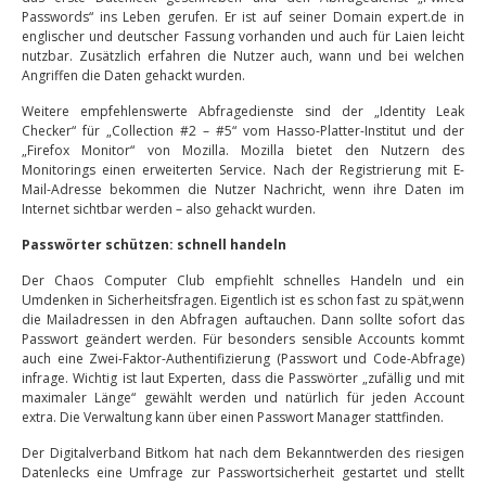
Passwords“ ins Leben gerufen. Er ist auf seiner Domain expert.de in
englischer und deutscher Fassung vorhanden und auch für Laien leicht
nutzbar. Zusätzlich erfahren die Nutzer auch, wann und bei welchen
Angriffen die Daten gehackt wurden.
Weitere empfehlenswerte Abfragedienste sind der „Identity Leak
Checker“ für „Collection #2 – #5“ vom Hasso-Platter-Institut und der
„Firefox Monitor“ von Mozilla. Mozilla bietet den Nutzern des
Monitorings einen erweiterten Service. Nach der Registrierung mit E-
Mail-Adresse bekommen die Nutzer Nachricht, wenn ihre Daten im
Internet sichtbar werden – also gehackt wurden.
Passwörter schützen: schnell handeln
Der Chaos Computer Club empfiehlt schnelles Handeln und ein
Umdenken in Sicherheitsfragen. Eigentlich ist es schon fast zu spät,wenn
die Mailadressen in den Abfragen auftauchen. Dann sollte sofort das
Passwort geändert werden. Für besonders sensible Accounts kommt
auch eine Zwei-Faktor-Authentifizierung (Passwort und Code-Abfrage)
infrage. Wichtig ist laut Experten, dass die Passwörter „zufällig und mit
maximaler Länge“ gewählt werden und natürlich für jeden Account
extra. Die Verwaltung kann über einen Passwort Manager stattfinden.
Der Digitalverband Bitkom hat nach dem Bekanntwerden des riesigen
Datenlecks eine Umfrage zur Passwortsicherheit gestartet und stellt