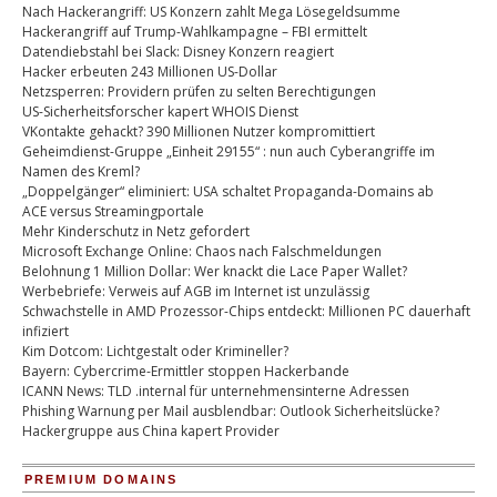
Nach Hackerangriff: US Konzern zahlt Mega Lösegeldsumme
Hackerangriff auf Trump-Wahlkampagne – FBI ermittelt
Datendiebstahl bei Slack: Disney Konzern reagiert
Hacker erbeuten 243 Millionen US-Dollar
Netzsperren: Providern prüfen zu selten Berechtigungen
US-Sicherheitsforscher kapert WHOIS Dienst
VKontakte gehackt? 390 Millionen Nutzer kompromittiert
Geheimdienst-Gruppe „Einheit 29155“ : nun auch Cyberangriffe im
Namen des Kreml?
„Doppelgänger“ eliminiert: USA schaltet Propaganda-Domains ab
ACE versus Streamingportale
Mehr Kinderschutz in Netz gefordert
Microsoft Exchange Online: Chaos nach Falschmeldungen
Belohnung 1 Million Dollar: Wer knackt die Lace Paper Wallet?
Werbebriefe: Verweis auf AGB im Internet ist unzulässig
Schwachstelle in AMD Prozessor-Chips entdeckt: Millionen PC dauerhaft
infiziert
Kim Dotcom: Lichtgestalt oder Krimineller?
Bayern: Cybercrime-Ermittler stoppen Hackerbande
ICANN News: TLD .internal für unternehmensinterne Adressen
Phishing Warnung per Mail ausblendbar: Outlook Sicherheitslücke?
Hackergruppe aus China kapert Provider
PREMIUM DOMAINS