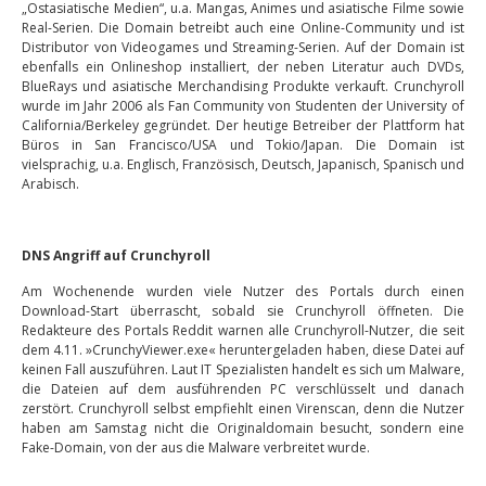
„Ostasiatische Medien“, u.a. Mangas, Animes und asiatische Filme sowie
Real-Serien. Die Domain betreibt auch eine Online-Community und ist
Distributor von Videogames und Streaming-Serien. Auf der Domain ist
ebenfalls ein Onlineshop installiert, der neben Literatur auch DVDs,
BlueRays und asiatische Merchandising Produkte verkauft. Crunchyroll
wurde im Jahr 2006 als Fan Community von Studenten der University of
California/Berkeley gegründet. Der heutige Betreiber der Plattform hat
Büros in San Francisco/USA und Tokio/Japan. Die Domain ist
vielsprachig, u.a. Englisch, Französisch, Deutsch, Japanisch, Spanisch und
Arabisch.
DNS Angriff auf Crunchyroll
Am Wochenende wurden viele Nutzer des Portals durch einen
Download-Start überrascht, sobald sie Crunchyroll öffneten. Die
Redakteure des Portals Reddit warnen alle Crunchyroll-Nutzer, die seit
dem 4.11. »CrunchyViewer.exe« heruntergeladen haben, diese Datei auf
keinen Fall auszuführen. Laut IT Spezialisten handelt es sich um Malware,
die Dateien auf dem ausführenden PC verschlüsselt und danach
zerstört. Crunchyroll selbst empfiehlt einen Virenscan, denn die Nutzer
haben am Samstag nicht die Originaldomain besucht, sondern eine
Fake-Domain, von der aus die Malware verbreitet wurde.