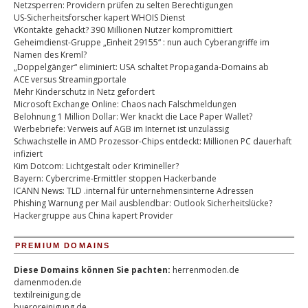
Netzsperren: Providern prüfen zu selten Berechtigungen
US-Sicherheitsforscher kapert WHOIS Dienst
VKontakte gehackt? 390 Millionen Nutzer kompromittiert
Geheimdienst-Gruppe „Einheit 29155“ : nun auch Cyberangriffe im
Namen des Kreml?
„Doppelgänger“ eliminiert: USA schaltet Propaganda-Domains ab
ACE versus Streamingportale
Mehr Kinderschutz in Netz gefordert
Microsoft Exchange Online: Chaos nach Falschmeldungen
Belohnung 1 Million Dollar: Wer knackt die Lace Paper Wallet?
Werbebriefe: Verweis auf AGB im Internet ist unzulässig
Schwachstelle in AMD Prozessor-Chips entdeckt: Millionen PC dauerhaft
infiziert
Kim Dotcom: Lichtgestalt oder Krimineller?
Bayern: Cybercrime-Ermittler stoppen Hackerbande
ICANN News: TLD .internal für unternehmensinterne Adressen
Phishing Warnung per Mail ausblendbar: Outlook Sicherheitslücke?
Hackergruppe aus China kapert Provider
PREMIUM DOMAINS
Diese Domains können Sie pachten:
herrenmoden.de
damenmoden.de
textilreinigung.de
bueroreinigung.de