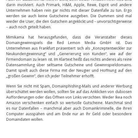
darin involviert. Auch Primark, H&M, Apple, Rewe, Esprit und andere
Unternehmen haben rein gar nichts mit dieser Datenfalle zu tun. Ergo
werden sie auch keine Gutscheine ausgeben. Die Dummen sind mal
wieder die User, die den Gutschein angeklickt und – unvorsichtigerweise
– auch noch geteilt haben.
Mimikama hat herausgefunden, dass die Veranstalter dieses
Domaingewinnspiels die Red Lemon Media GmbH ist. Das
Unternehmen aus Frankfurt präsentiert sich als „Konzeptentwickler zur
Neukundengewinnung“ und „Generierung von Kunden“, wie auf der
Firmendomain zu lesen ist. Im Klartext heißt das nichts anderes als reine
Datensammlung über seltsame Gutscheine und Gewinnspieldomains.
Damit spielt auch diese Firma mit der Neugier und Hoffnung auf den
„großen Gewinn“, den ich jeder Teilnehmer erhofft.
Wenn Sie nicht mit Spam, Domainphishing-Mails und anderer Werbung
überschüttet werden wollen, sollten Sie auf das Anklicken von dubiosen
Aufforderungen oder das Öffnen von Links verzichten. Weder Ikea noch
Amazon verschenken einfach so wertvolle Gutscheine. Manchmal sind
es nur Datenfallen – manchmal aber auch Domainkriminelle, die Ihren
Computer ausspähen und am Ende nur an Ihr Geld oder besondere
Domaindaten wollen.