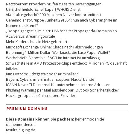
Netzsperren: Providern prüfen zu selten Berechtigungen
US-Sicherheitsforscher kapert WHOIS Dienst
VKontakte gehackt? 390 Millionen Nutzer kompromittiert
Geheimdienst-Gruppe „Einheit 29155“ : nun auch Cyberangriffe im
Namen des Kreml?
„Doppelgänger“ eliminiert: USA schaltet Propaganda-Domains ab
ACE versus Streamingportale
Mehr Kinderschutz in Netz gefordert
Microsoft Exchange Online: Chaos nach Falschmeldungen
Belohnung 1 Million Dollar: Wer knackt die Lace Paper Wallet?
Werbebriefe: Verweis auf AGB im Internet ist unzulässig
Schwachstelle in AMD Prozessor-Chips entdeckt: Millionen PC dauerhaft
infiziert
Kim Dotcom: Lichtgestalt oder Krimineller?
Bayern: Cybercrime-Ermittler stoppen Hackerbande
ICANN News: TLD .internal für unternehmensinterne Adressen
Phishing Warnung per Mail ausblendbar: Outlook Sicherheitslücke?
Hackergruppe aus China kapert Provider
PREMIUM DOMAINS
Diese Domains können Sie pachten:
herrenmoden.de
damenmoden.de
textilreinigung.de