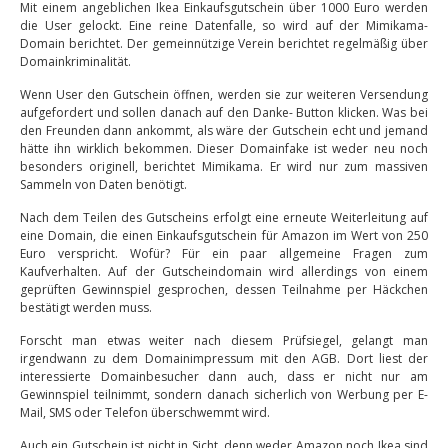
Mit einem angeblichen Ikea Einkaufsgutschein über 1000 Euro werden
die User gelockt. Eine reine Datenfalle, so wird auf der Mimikama-
Domain berichtet. Der gemeinnützige Verein berichtet regelmäßig über
Domainkriminalität.
Wenn User den Gutschein öffnen, werden sie zur weiteren Versendung
aufgefordert und sollen danach auf den Danke- Button klicken. Was bei
den Freunden dann ankommt, als wäre der Gutschein echt und jemand
hätte ihn wirklich bekommen. Dieser Domainfake ist weder neu noch
besonders originell, berichtet Mimikama. Er wird nur zum massiven
Sammeln von Daten benötigt.
Nach dem Teilen des Gutscheins erfolgt eine erneute Weiterleitung auf
eine Domain, die einen Einkaufsgutschein für Amazon im Wert von 250
Euro verspricht. Wofür? Für ein paar allgemeine Fragen zum
Kaufverhalten. Auf der Gutscheindomain wird allerdings von einem
geprüften Gewinnspiel gesprochen, dessen Teilnahme per Häckchen
bestätigt werden muss.
Forscht man etwas weiter nach diesem Prüfsiegel, gelangt man
irgendwann zu dem Domainimpressum mit den AGB. Dort liest der
interessierte Domainbesucher dann auch, dass er nicht nur am
Gewinnspiel teilnimmt, sondern danach sicherlich von Werbung per E-
Mail, SMS oder Telefon überschwemmt wird.
Auch ein Gutschein ist nicht in Sicht, denn weder Amazon noch Ikea sind