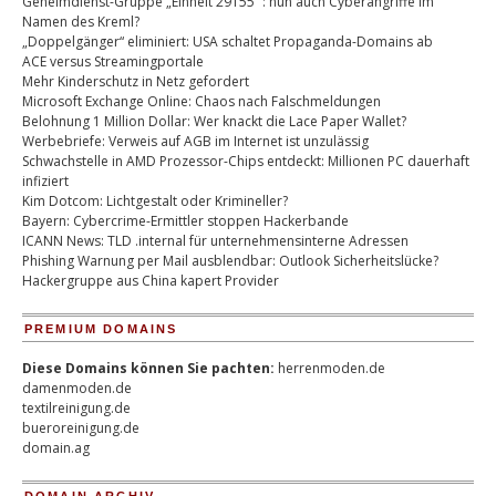
Geheimdienst-Gruppe „Einheit 29155“ : nun auch Cyberangriffe im
Namen des Kreml?
„Doppelgänger“ eliminiert: USA schaltet Propaganda-Domains ab
ACE versus Streamingportale
Mehr Kinderschutz in Netz gefordert
Microsoft Exchange Online: Chaos nach Falschmeldungen
Belohnung 1 Million Dollar: Wer knackt die Lace Paper Wallet?
Werbebriefe: Verweis auf AGB im Internet ist unzulässig
Schwachstelle in AMD Prozessor-Chips entdeckt: Millionen PC dauerhaft
infiziert
Kim Dotcom: Lichtgestalt oder Krimineller?
Bayern: Cybercrime-Ermittler stoppen Hackerbande
ICANN News: TLD .internal für unternehmensinterne Adressen
Phishing Warnung per Mail ausblendbar: Outlook Sicherheitslücke?
Hackergruppe aus China kapert Provider
PREMIUM DOMAINS
Diese Domains können Sie pachten:
herrenmoden.de
damenmoden.de
textilreinigung.de
bueroreinigung.de
domain.ag