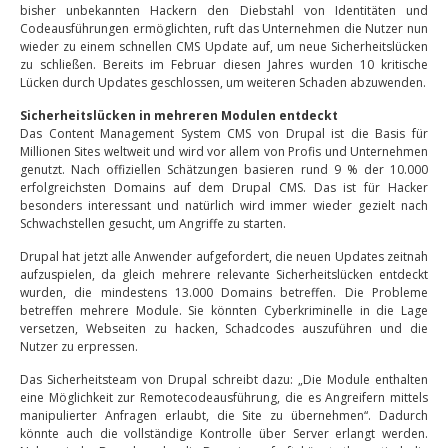
bisher unbekannten Hackern den Diebstahl von Identitäten und
Codeausführungen ermöglichten, ruft das Unternehmen die Nutzer nun
wieder zu einem schnellen CMS Update auf, um neue Sicherheitslücken
zu schließen. Bereits im Februar diesen Jahres wurden 10 kritische
Lücken durch Updates geschlossen, um weiteren Schaden abzuwenden.
Sicherheitslücken in mehreren Modulen entdeckt
Das Content Management System CMS von Drupal ist die Basis für
Millionen Sites weltweit und wird vor allem von Profis und Unternehmen
genutzt. Nach offiziellen Schätzungen basieren rund 9 % der 10.000
erfolgreichsten Domains auf dem Drupal CMS. Das ist für Hacker
besonders interessant und natürlich wird immer wieder gezielt nach
Schwachstellen gesucht, um Angriffe zu starten.
Drupal hat jetzt alle Anwender aufgefordert, die neuen Updates zeitnah
aufzuspielen, da gleich mehrere relevante Sicherheitslücken entdeckt
wurden, die mindestens 13.000 Domains betreffen. Die Probleme
betreffen mehrere Module. Sie könnten Cyberkriminelle in die Lage
versetzen, Webseiten zu hacken, Schadcodes auszuführen und die
Nutzer zu erpressen.
Das Sicherheitsteam von Drupal schreibt dazu: „Die Module enthalten
eine Möglichkeit zur Remotecodeausführung, die es Angreifern mittels
manipulierter Anfragen erlaubt, die Site zu übernehmen“. Dadurch
könnte auch die vollständige Kontrolle über Server erlangt werden.