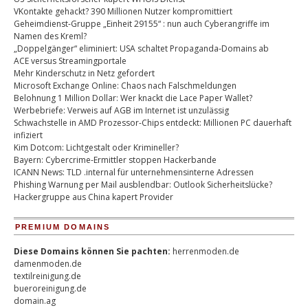
VKontakte gehackt? 390 Millionen Nutzer kompromittiert
Geheimdienst-Gruppe „Einheit 29155“ : nun auch Cyberangriffe im
Namen des Kreml?
„Doppelgänger“ eliminiert: USA schaltet Propaganda-Domains ab
ACE versus Streamingportale
Mehr Kinderschutz in Netz gefordert
Microsoft Exchange Online: Chaos nach Falschmeldungen
Belohnung 1 Million Dollar: Wer knackt die Lace Paper Wallet?
Werbebriefe: Verweis auf AGB im Internet ist unzulässig
Schwachstelle in AMD Prozessor-Chips entdeckt: Millionen PC dauerhaft
infiziert
Kim Dotcom: Lichtgestalt oder Krimineller?
Bayern: Cybercrime-Ermittler stoppen Hackerbande
ICANN News: TLD .internal für unternehmensinterne Adressen
Phishing Warnung per Mail ausblendbar: Outlook Sicherheitslücke?
Hackergruppe aus China kapert Provider
PREMIUM DOMAINS
Diese Domains können Sie pachten:
herrenmoden.de
damenmoden.de
textilreinigung.de
bueroreinigung.de
domain.ag