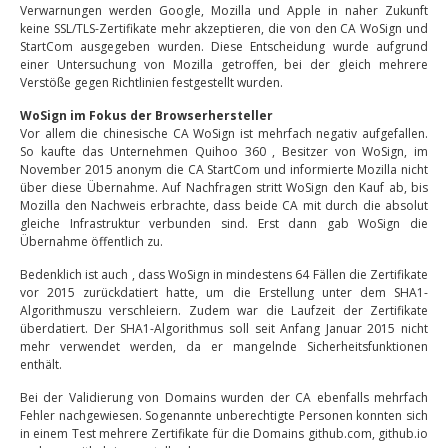
Verwarnungen werden Google, Mozilla und Apple in naher Zukunft
keine SSL/TLS-Zertifikate mehr akzeptieren, die von den CA WoSign und
StartCom ausgegeben wurden. Diese Entscheidung wurde aufgrund
einer Untersuchung von Mozilla getroffen, bei der gleich mehrere
Verstöße gegen Richtlinien festgestellt wurden.
WoSign im Fokus der Browserhersteller
Vor allem die chinesische CA WoSign ist mehrfach negativ aufgefallen.
So kaufte das Unternehmen Quihoo 360 , Besitzer von WoSign, im
November 2015 anonym die CA StartCom und informierte Mozilla nicht
über diese Übernahme. Auf Nachfragen stritt WoSign den Kauf ab, bis
Mozilla den Nachweis erbrachte, dass beide CA mit durch die absolut
gleiche Infrastruktur verbunden sind. Erst dann gab WoSign die
Übernahme öffentlich zu.
Bedenklich ist auch , dass WoSign in mindestens 64 Fällen die Zertifikate
vor 2015 zurückdatiert hatte, um die Erstellung unter dem SHA1-
Algorithmuszu verschleiern. Zudem war die Laufzeit der Zertifikate
überdatiert. Der SHA1-Algorithmus soll seit Anfang Januar 2015 nicht
mehr verwendet werden, da er mangelnde Sicherheitsfunktionen
enthält.
Bei der Validierung von Domains wurden der CA ebenfalls mehrfach
Fehler nachgewiesen. Sogenannte unberechtigte Personen konnten sich
in einem Test mehrere Zertifikate für die Domains github.com, github.io