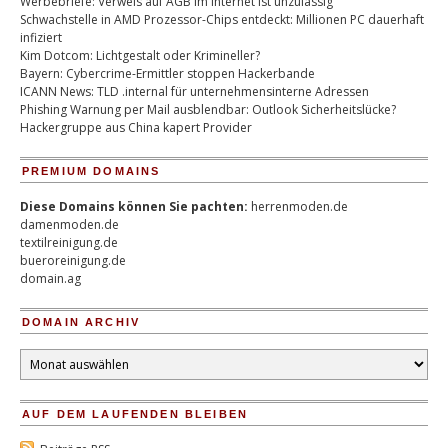
Werbebriefe: Verweis auf AGB im Internet ist unzulässig
Schwachstelle in AMD Prozessor-Chips entdeckt: Millionen PC dauerhaft
infiziert
Kim Dotcom: Lichtgestalt oder Krimineller?
Bayern: Cybercrime-Ermittler stoppen Hackerbande
ICANN News: TLD .internal für unternehmensinterne Adressen
Phishing Warnung per Mail ausblendbar: Outlook Sicherheitslücke?
Hackergruppe aus China kapert Provider
PREMIUM DOMAINS
Diese Domains können Sie pachten:
herrenmoden.de
damenmoden.de
textilreinigung.de
bueroreinigung.de
domain.ag
DOMAIN ARCHIV
Domain
Archiv
AUF DEM LAUFENDEN BLEIBEN