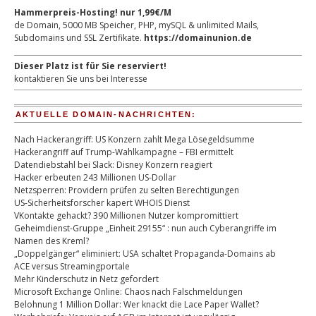
Hammerpreis-Hosting! nur 1,99€/M
de Domain, 5000 MB Speicher, PHP, mySQL & unlimited Mails,
Subdomains und SSL Zertifikate.
https://domainunion.de
Dieser Platz ist für Sie reserviert!
kontaktieren Sie uns bei Interesse
AKTUELLE DOMAIN-NACHRICHTEN:
Nach Hackerangriff: US Konzern zahlt Mega Lösegeldsumme
Hackerangriff auf Trump-Wahlkampagne – FBI ermittelt
Datendiebstahl bei Slack: Disney Konzern reagiert
Hacker erbeuten 243 Millionen US-Dollar
Netzsperren: Providern prüfen zu selten Berechtigungen
US-Sicherheitsforscher kapert WHOIS Dienst
VKontakte gehackt? 390 Millionen Nutzer kompromittiert
Geheimdienst-Gruppe „Einheit 29155“ : nun auch Cyberangriffe im
Namen des Kreml?
„Doppelgänger“ eliminiert: USA schaltet Propaganda-Domains ab
ACE versus Streamingportale
Mehr Kinderschutz in Netz gefordert
Microsoft Exchange Online: Chaos nach Falschmeldungen
Belohnung 1 Million Dollar: Wer knackt die Lace Paper Wallet?