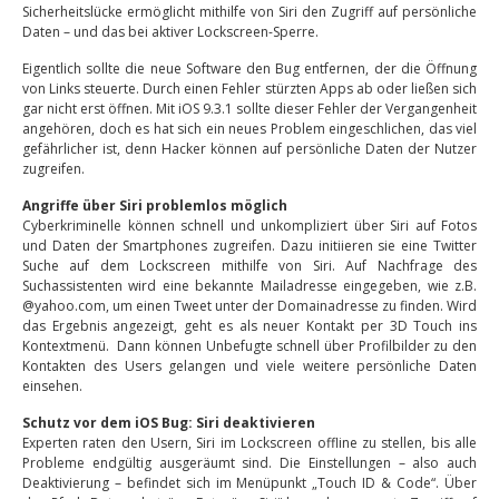
Sicherheitslücke ermöglicht mithilfe von Siri den Zugriff auf persönliche
Daten – und das bei aktiver Lockscreen-Sperre.
Eigentlich sollte die neue Software den Bug entfernen, der die Öffnung
von Links steuerte. Durch einen Fehler stürzten Apps ab oder ließen sich
gar nicht erst öffnen. Mit iOS 9.3.1 sollte dieser Fehler der Vergangenheit
angehören, doch es hat sich ein neues Problem eingeschlichen, das viel
gefährlicher ist, denn Hacker können auf persönliche Daten der Nutzer
zugreifen.
Angriffe über Siri problemlos möglich
Cyberkriminelle können schnell und unkompliziert über Siri auf Fotos
und Daten der Smartphones zugreifen. Dazu initiieren sie eine Twitter
Suche auf dem Lockscreen mithilfe von Siri. Auf Nachfrage des
Suchassistenten wird eine bekannte Mailadresse eingegeben, wie z.B.
@yahoo.com, um einen Tweet unter der Domainadresse zu finden. Wird
das Ergebnis angezeigt, geht es als neuer Kontakt per 3D Touch ins
Kontextmenü. Dann können Unbefugte schnell über Profilbilder zu den
Kontakten des Users gelangen und viele weitere persönliche Daten
einsehen.
Schutz vor dem iOS Bug: Siri deaktivieren
Experten raten den Usern, Siri im Lockscreen offline zu stellen, bis alle
Probleme endgültig ausgeräumt sind. Die Einstellungen – also auch
Deaktivierung – befindet sich im Menüpunkt „Touch ID & Code“. Über