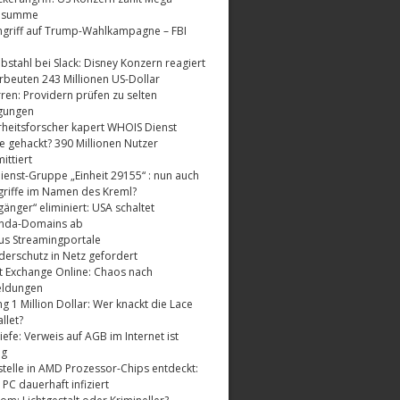
dsumme
griff auf Trump-Wahlkampagne – FBI
bstahl bei Slack: Disney Konzern reagiert
rbeuten 243 Millionen US-Dollar
ren: Providern prüfen zu selten
gungen
rheitsforscher kapert WHOIS Dienst
e gehackt? 390 Millionen Nutzer
ttiert
enst-Gruppe „Einheit 29155“ : nun auch
riffe im Namen des Kreml?
änger“ eliminiert: USA schaltet
nda-Domains ab
us Streamingportale
derschutz in Netz gefordert
t Exchange Online: Chaos nach
eldungen
 1 Million Dollar: Wer knackt die Lace
llet?
fe: Verweis auf AGB im Internet ist
ig
telle in AMD Prozessor-Chips entdeckt:
 PC dauerhaft infiziert