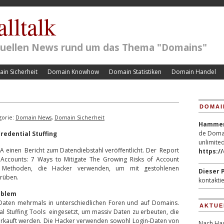
lltalk
ktuellen News rund um das Thema "Domains"
in Sicherheit
Domain Knowhow
Domain Statistiken
Domain Handel
DOMAI
gorie:
Domain News
,
Domain Sicherheit
Hammerp
de Domai
redential Stuffing
unlimited
A einen Bericht zum Datendiebstahl veröffentlicht. Der Report
https:/
Accounts: 7 Ways to Mitigate The Growing Risks of Account
n Methoden, die Hacker verwenden, um mit gestohlenen
Dieser P
erüben.
kontaktie
oblem
Daten mehrmals in unterschiedlichen Foren und auf Domains.
AKTUE
l Stuffing Tools eingesetzt, um massiv Daten zu erbeuten, die
rkauft werden. Die Hacker verwenden sowohl Login-Daten von
Nach Hac