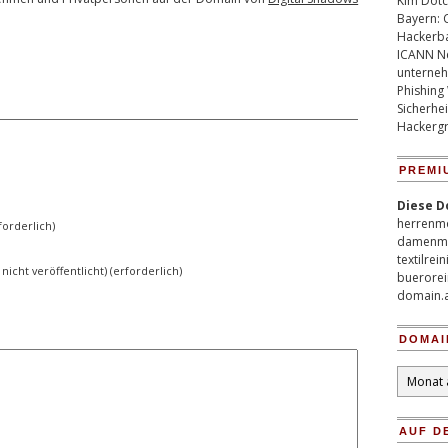
Kim Dotco
.
Bayern: 
Hackerb
ICANN Ne
unterneh
Phishing
Sicherhei
Hackergr
PREMI
Diese D
herrenm
orderlich)
damenm
textilrei
 nicht veröffentlicht) (erforderlich)
buerorei
domain.
DOMAI
Domain
Archiv
AUF D