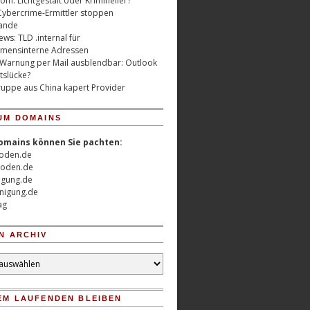
m: Lichtgestalt oder Krimineller?
Cybercrime-Ermittler stoppen
ande
ws: TLD .internal für
mensinterne Adressen
 Warnung per Mail ausblendbar: Outlook
tslücke?
uppe aus China kapert Provider
UM DOMAINS
omains können Sie pachten:
oden.de
oden.de
nigung.de
nigung.de
ag
N ARCHIV
EM LAUFENDEN BLEIBEN