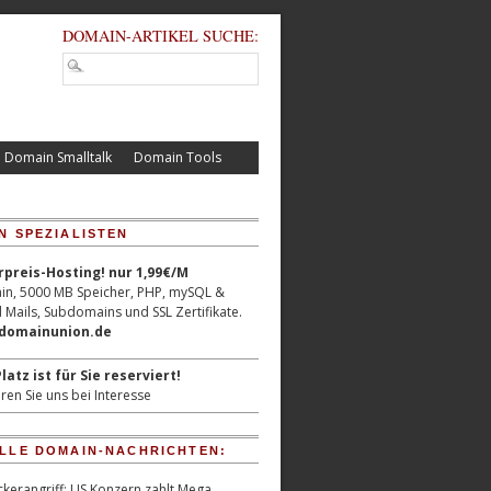
DOMAIN-ARTIKEL SUCHE:
Domain Smalltalk
Domain Tools
N SPEZIALISTEN
reis-Hosting! nur 1,99€/M
n, 5000 MB Speicher, PHP, mySQL &
 Mails, Subdomains und SSL Zertifikate.
/domainunion.de
latz ist für Sie reserviert!
ren Sie uns bei Interesse
LLE DOMAIN-NACHRICHTEN:
kerangriff: US Konzern zahlt Mega