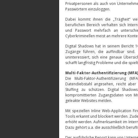
Privatpersonen als auch von Unternehme
Passwörtern einzuloggen.
Dabei kommt ihnen die „Trägheit“ vie
beruflichen Bereich verhalten sich Inte
und Passwort mehrfach an unterschi
Cyberkriminellen meist an mehrere Konten
Digital Shadows hat in seinem Bericht 
Zugänge führen, die auffindbar sind.
uninteressiert, sich eine genaue Übersi
schafft langfristig Probleme und die spie
Multi-Faktor-Authentifizierung (MFA
Die Multi-Faktor-Authentifizierung 
Datendiebstahl angesehen, reicht aber
Stuffing zu schützen. Digital Shadows
kompromittierten Zugangsdaten von Mit
geleakte Websites melden.
Mit speziellen Inline Web-Application Fi
Tools erkannt und blockiert werden. Zude
erhöht werden. Aufmerksamkeit im Inter
Dazu gehört u.a. die ausschließlich beruf
Der ausführliche Report kann von Unter