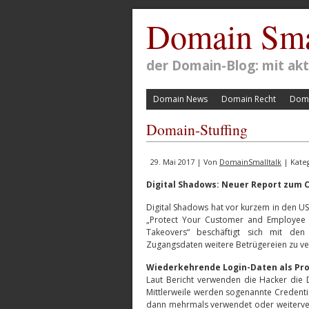
Domain Sma
der Domain-Blog: mit a
Domain News
Domain Recht
Doma
Domain-Stuffing
29. Mai 2017 | Von
DomainSmalltalk
| Kate
Digital Shadows: Neuer Report zum C
Digital Shadows hat vor kurzem in den US
„Protect Your Customer and Employee 
Takeovers“ beschäftigt sich mit de
Zugangsdaten weitere Betrügereien zu v
Wiederkehrende Login-Daten als Pr
Laut Bericht verwenden die Hacker die 
Mittlerweile werden sogenannte Credentia
dann mehrmals verwendet oder weiterve