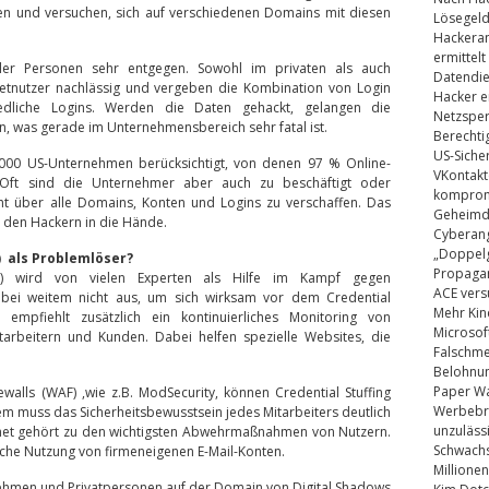
n und versuchen, sich auf verschiedenen Domains mit diesen
Lösegel
Hackeran
ermittelt
ler Personen sehr entgegen. Sowohl im privaten als auch
Datendie
rnetnutzer nachlässig und vergeben die Kombination von Login
Hacker e
edliche Logins. Werden die Daten gehackt, gelangen die
Netzsper
, was gerade im Unternehmensbereich sehr fatal ist.
Berechti
US-Siche
1000 US-Unternehmen berücksichtigt, von denen 97 % Online-
VKontakt
 Oft sind die Unternehmer aber auch zu beschäftigt oder
kompromi
cht über alle Domains, Konten und Logins zu verschaffen. Das
Geheimdi
lt den Hackern in die Hände.
Cyberang
„Doppelg
) als Problemlöser?
Propaga
(MFA) wird von vielen Experten als Hilfe im Kampf gegen
ACE vers
 bei weitem nicht aus, um sich wirksam vor dem Credential
Mehr Kin
 empfiehlt zusätzlich ein kontinuierliches Monitoring von
Microsof
arbeitern und Kunden. Dabei helfen spezielle Websites, die
Falschm
Belohnung
Paper Wa
rewalls (WAF) ,wie z.B. ModSecurity, können Credential Stuffing
Werbebrie
m muss das Sicherheitsbewusstsein jedes Mitarbeiters deutlich
unzuläss
net gehört zu den wichtigsten Abwehrmaßnahmen von Nutzern.
Schwachs
liche Nutzung von firmeneigenen E-Mail-Konten.
Millionen
nehmen und Privatpersonen auf der Domain von
Digital Shadows