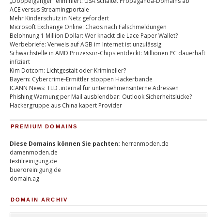
„Doppelgänger“ eliminiert: USA schaltet Propaganda-Domains ab
ACE versus Streamingportale
Mehr Kinderschutz in Netz gefordert
Microsoft Exchange Online: Chaos nach Falschmeldungen
Belohnung 1 Million Dollar: Wer knackt die Lace Paper Wallet?
Werbebriefe: Verweis auf AGB im Internet ist unzulässig
Schwachstelle in AMD Prozessor-Chips entdeckt: Millionen PC dauerhaft
infiziert
Kim Dotcom: Lichtgestalt oder Krimineller?
Bayern: Cybercrime-Ermittler stoppen Hackerbande
ICANN News: TLD .internal für unternehmensinterne Adressen
Phishing Warnung per Mail ausblendbar: Outlook Sicherheitslücke?
Hackergruppe aus China kapert Provider
PREMIUM DOMAINS
Diese Domains können Sie pachten:
herrenmoden.de
damenmoden.de
textilreinigung.de
bueroreinigung.de
domain.ag
DOMAIN ARCHIV
Domain