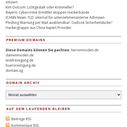
infiziert
Kim Dotcom: Lichtgestalt oder Krimineller?
Bayern: Cybercrime-Ermittler stoppen Hackerbande
ICANN News: TLD .internal für unternehmensinterne Adressen
Phishing Warnung per Mail ausblendbar: Outlook Sicherheitslücke?
Hackergruppe aus China kapert Provider
PREMIUM DOMAINS
Diese Domains können Sie pachten:
herrenmoden.de
damenmoden.de
textilreinigung.de
bueroreinigung.de
domain.ag
DOMAIN ARCHIV
Domain
Archiv
AUF DEM LAUFENDEN BLEIBEN
Beiträge RSS
Kommentare RSS