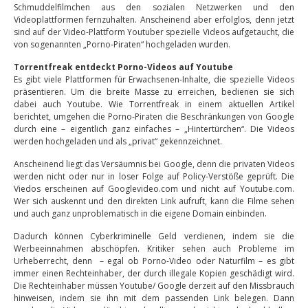
Schmuddelfilmchen aus den sozialen Netzwerken und den
Videoplattformen fernzuhalten. Anscheinend aber erfolglos, denn jetzt
sind auf der Video-Plattform Youtuber spezielle Videos aufgetaucht, die
von sogenannten „Porno-Piraten“ hochgeladen wurden.
Torrentfreak entdeckt Porno-Videos auf Youtube
Es gibt viele Plattformen für Erwachsenen-Inhalte, die spezielle Videos
präsentieren. Um die breite Masse zu erreichen, bedienen sie sich
dabei auch Youtube. Wie Torrentfreak in einem aktuellen Artikel
berichtet, umgehen die Porno-Piraten die Beschränkungen von Google
durch eine – eigentlich ganz einfaches – „Hintertürchen“. Die Videos
werden hochgeladen und als „privat“ gekennzeichnet.
Anscheinend liegt das Versäumnis bei Google, denn die privaten Videos
werden nicht oder nur in loser Folge auf Policy-Verstöße geprüft. Die
Viedos erscheinen auf Googlevideo.com und nicht auf Youtube.com.
Wer sich auskennt und den direkten Link aufruft, kann die Filme sehen
und auch ganz unproblematisch in die eigene Domain einbinden.
Dadurch können Cyberkriminelle Geld verdienen, indem sie die
Werbeeinnahmen abschöpfen. Kritiker sehen auch Probleme im
Urheberrecht, denn – egal ob Porno-Video oder Naturfilm – es gibt
immer einen Rechteinhaber, der durch illegale Kopien geschädigt wird.
Die Rechteinhaber müssen Youtube/ Google derzeit auf den Missbrauch
hinweisen, indem sie ihn mit dem passenden Link belegen. Dann