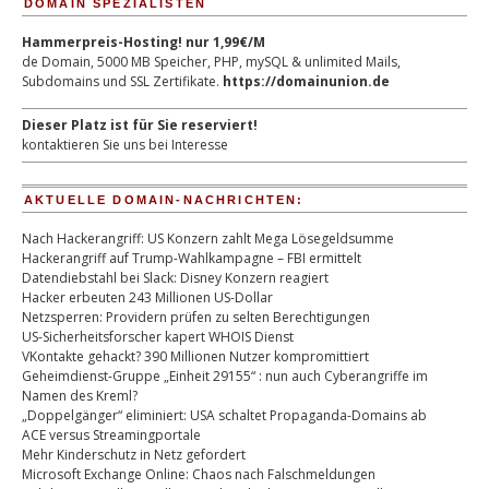
DOMAIN SPEZIALISTEN
Hammerpreis-Hosting! nur 1,99€/M
de Domain, 5000 MB Speicher, PHP, mySQL & unlimited Mails,
Subdomains und SSL Zertifikate.
https://domainunion.de
Dieser Platz ist für Sie reserviert!
kontaktieren Sie uns bei Interesse
AKTUELLE DOMAIN-NACHRICHTEN:
Nach Hackerangriff: US Konzern zahlt Mega Lösegeldsumme
Hackerangriff auf Trump-Wahlkampagne – FBI ermittelt
Datendiebstahl bei Slack: Disney Konzern reagiert
Hacker erbeuten 243 Millionen US-Dollar
Netzsperren: Providern prüfen zu selten Berechtigungen
US-Sicherheitsforscher kapert WHOIS Dienst
VKontakte gehackt? 390 Millionen Nutzer kompromittiert
Geheimdienst-Gruppe „Einheit 29155“ : nun auch Cyberangriffe im
Namen des Kreml?
„Doppelgänger“ eliminiert: USA schaltet Propaganda-Domains ab
ACE versus Streamingportale
Mehr Kinderschutz in Netz gefordert
Microsoft Exchange Online: Chaos nach Falschmeldungen