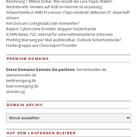
Belohnung 1 Million Dollar: Wer knackt die Lace Paper Wallet?
Werbebriefe: Verweis auf AGB im Internet ist unzulässig
Schwachstelle in AMD Prozessor-Chips entdeckt: Millionen PC dauerhaft
infiziert
Kim Dotcom: Lichtgestalt oder Krimineller?
Bayern: Cybercrime-Ermittler stoppen Hackerbande
ICANN News: TLD .internal für unternehmensinterne Adressen
Phishing Warnung per Mail ausblendbar: Outlook Sicherheitslücke?
Hackergruppe aus China kapert Provider
PREMIUM DOMAINS
Diese Domains können Sie pachten:
herrenmoden.de
damenmoden.de
textilreinigung.de
bueroreinigung.de
domain.ag
DOMAIN ARCHIV
Domain
Archiv
AUF DEM LAUFENDEN BLEIBEN