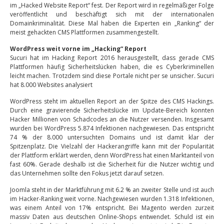
im „Hacked Website Report“ fest. Der Report wird in regelmäßiger Folge
veröffentlicht und beschäftigt sich mit der internationalen
Domainkriminalität. Diese Mal haben die Experten ein „Ranking“ der
meist gehackten CMS Plattformen zusammengestellt.
WordPress weit vorne im „Hacking“ Report
Sucuri hat im Hacking Report 2016 herausgestellt, dass gerade CMS
Plattformen häufig Sicherheitslücken haben, die es Cyberkriminellen
leicht machen. Trotzdem sind diese Portale nicht per se unsicher. Sucuri
hat 8.000 Websites analysiert
WordPress steht im aktuellen Report an der Spitze des CMS Hackings.
Durch eine gravierende Sicherheitslücke im Update-Bereich konnten
Hacker Millionen von Schadcodes an die Nutzer versenden. Insgesamt
wurden bei WordPress 5.874 Infektionen nachgewiesen. Das entspricht
74 % der 8.000 untersuchten Domains und ist damit klar der
Spitzenplatz. Die Vielzahl der Hackerangriffe kann mit der Popularität
der Plattform erklärt werden, denn WordPress hat einen Marktanteil von
fast 60%. Gerade deshalb ist die Sicherheit für die Nutzer wichtig und
das Unternehmen sollte den Fokus jetzt darauf setzen.
Joomla steht in der Marktführung mit 6.2 % an zweiter Stelle und ist auch
im Hacker-Ranking weit vorne. Nachgewiesen wurden 1.318 Infektionen,
was einem Anteil von 17% entspricht. Bei Magento werden zurzeit
massiv Daten aus deutschen Online-Shops entwendet. Schuld ist ein