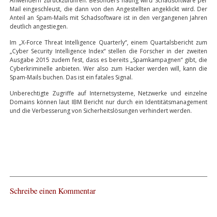
Anwendern zurückzuführen. Besonders häufig wird Schadsoftware per
Mail eingeschleust, die dann von den Angestellten angeklickt wird. Der
Anteil an Spam-Mails mit Schadsoftware ist in den vergangenen Jahren
deutlich angestiegen.
Im „X-Force Threat Intelligence Quarterly“, einem Quartalsbericht zum
„Cyber Security Intelligence Index“ stellen die Forscher in der zweiten
Ausgabe 2015 zudem fest, dass es bereits „Spamkampagnen“ gibt, die
Cyberkriminelle anbieten. Wer also zum Hacker werden will, kann die
Spam-Mails buchen. Das ist ein fatales Signal.
Unberechtigte Zugriffe auf Internetsysteme, Netzwerke und einzelne
Domains können laut IBM Bericht nur durch ein Identitätsmanagement
und die Verbesserung von Sicherheitslösungen verhindert werden.
Schreibe einen Kommentar