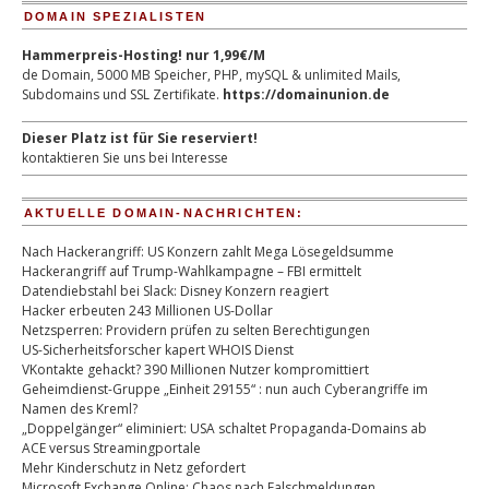
DOMAIN SPEZIALISTEN
Hammerpreis-Hosting! nur 1,99€/M
de Domain, 5000 MB Speicher, PHP, mySQL & unlimited Mails,
Subdomains und SSL Zertifikate.
https://domainunion.de
Dieser Platz ist für Sie reserviert!
kontaktieren Sie uns bei Interesse
AKTUELLE DOMAIN-NACHRICHTEN:
Nach Hackerangriff: US Konzern zahlt Mega Lösegeldsumme
Hackerangriff auf Trump-Wahlkampagne – FBI ermittelt
Datendiebstahl bei Slack: Disney Konzern reagiert
Hacker erbeuten 243 Millionen US-Dollar
Netzsperren: Providern prüfen zu selten Berechtigungen
US-Sicherheitsforscher kapert WHOIS Dienst
VKontakte gehackt? 390 Millionen Nutzer kompromittiert
Geheimdienst-Gruppe „Einheit 29155“ : nun auch Cyberangriffe im
Namen des Kreml?
„Doppelgänger“ eliminiert: USA schaltet Propaganda-Domains ab
ACE versus Streamingportale
Mehr Kinderschutz in Netz gefordert
Microsoft Exchange Online: Chaos nach Falschmeldungen