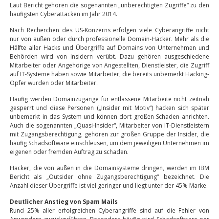
Laut Bericht gehören die sogenannten „unberechtigten Zugriffe“ zu den
häufigsten Cyberattacken im Jahr 2014.
Nach Recherchen des US-Konzerns erfolgen viele Cyberangriffe nicht
nur von außen oder durch professionelle Domain-Hacker. Mehr als die
Hälfte aller Hacks und Übergriffe auf Domains von Unternehmen und
Behörden wird von Insidern verübt. Dazu gehören ausgeschiedene
Mitarbeiter oder Angehörige von Angestellten, Dienstleister, die Zugriff
auf IT-Systeme haben sowie Mitarbeiter, die bereits unbemerkt Hacking-
Opfer wurden oder Mitarbeiter.
Häufig werden Domainzugänge für entlassene Mitarbeite nicht zeitnah
gesperrt und diese Personen („Insider mit Motiv“) hacken sich später
unbemerkt in das System und können dort großen Schaden anrichten.
Auch die sogenannten „Quasi-Insider“, Mitarbeiter von IT-Dienstleistern
mit Zugangsberechtigung, gehören zur großen Gruppe der Insider, die
häufig Schadsoftware einschleusen, um dem jeweiligen Unternehmen im
eigenen oder fremden Auftrag zu schaden.
Hacker, die von außen in die Domainsysteme dringen, werden im IBM
Bericht als „Outsider ohne Zugangsberechtigung“ bezeichnet. Die
Anzahl dieser Übergriffe ist viel geringer und liegt unter der 45% Marke.
Deutlicher Anstieg von Spam Mails
Rund 25% aller erfolgreichen Cyberangriffe sind auf die Fehler von