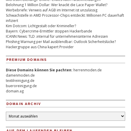
Belohnung 1 Million Dollar: Wer knackt die Lace Paper Wallet?
Werbebriefe: Verweis auf AGB im Internet ist unzulässig
Schwachstelle in AMD Prozessor-Chips entdeckt: Millionen PC dauerhaft
infiziert
Kim Dotcom: Lichtgestalt oder Krimineller?
Bayern: Cybercrime-Ermittler stoppen Hackerbande
ICANN News: TLD .internal für unternehmensinterne Adressen
Phishing Warnung per Mail ausblendbar: Outlook Sicherheitslücke?
Hackergruppe aus China kapert Provider
PREMIUM DOMAINS
Diese Domains können Sie pachten:
herrenmoden.de
damenmoden.de
textilreinigung.de
bueroreinigung.de
domain.ag
DOMAIN ARCHIV
Domain
Archiv
AUF DEM LAUFENDEN BLEIBEN