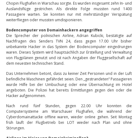
Chopin Flughafen in Warschau sorgte. Es wurden insgesamt zehn In- und
Auslandsflüge gestrichen. Als direkte Folge mussten rund 1400
Passagiere warten. Sie konnten nur mit mehrstündiger Verspätung
weiterfliegen oder mussten umdisponieren.
Bodencomputer von Domainhackern angegriffen
Die Sprecher der polnischen Airline, Adrian Kubicki, bestätigte auf
Nachfragen des Senders TVN 24, dass gegen 17.00 Uhr bisher
unbekannte Hacker in das System der Bodencomputer eingedrungen
waren. Dieses System wird hauptsächlich zur Erstellung und Verwaltung
von Flugplänen genutzt und ist nach Angaben der Fluggesellschaft auf
dem neuesten technischen Stand.
Das Unternehmen betont, dass zu keiner Zeit Personen und in der Luft
befindliche Maschinen gefährdet seien. Den „gestrandeten“ Passagieren
wurde Hilfe bei der Umbuchung oder eine Übernachtung im Hotel
angeboten. Die Polizei hat bereits Ermittlungen gegen den oder die
Hacker aufgenommen.
Nach rund fünf Stunden, gegen 22.00 Uhr konnten die
Computersysteme am Warschauer Flughafen, die während der
Cyberdomainattacke offline waren, wieder online gehen. Seit Montag
früh läuft der Flugbetrieb bei LOT wieder nach Plan und ohne
Störungen.