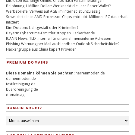
Microsoft Exchange Online: Chaos nach Falschmeldungen
Belohnung 1 Million Dollar: Wer knackt die Lace Paper Wallet?
Werbebriefe: Verweis auf AGB im Internet ist unzulässig
Schwachstelle in AMD Prozessor-Chips entdeckt: Millionen PC dauerhaft
infiziert
Kim Dotcom: Lichtgestalt oder Krimineller?
Bayern: Cybercrime-Ermittler stoppen Hackerbande
ICANN News: TLD .internal für unternehmensinterne Adressen
Phishing Warnung per Mail ausblendbar: Outlook Sicherheitslücke?
Hackergruppe aus China kapert Provider
PREMIUM DOMAINS
Diese Domains können Sie pachten:
herrenmoden.de
damenmoden.de
textilreinigung.de
bueroreinigung.de
domain.ag
DOMAIN ARCHIV
Domain
Archiv