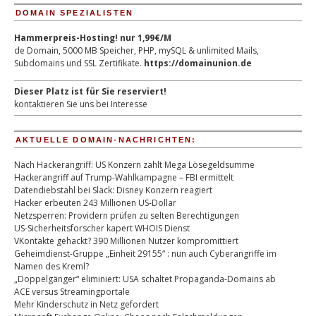
DOMAIN SPEZIALISTEN
Hammerpreis-Hosting! nur 1,99€/M
de Domain, 5000 MB Speicher, PHP, mySQL & unlimited Mails,
Subdomains und SSL Zertifikate.
https://domainunion.de
Dieser Platz ist für Sie reserviert!
kontaktieren Sie uns bei Interesse
AKTUELLE DOMAIN-NACHRICHTEN:
Nach Hackerangriff: US Konzern zahlt Mega Lösegeldsumme
Hackerangriff auf Trump-Wahlkampagne – FBI ermittelt
Datendiebstahl bei Slack: Disney Konzern reagiert
Hacker erbeuten 243 Millionen US-Dollar
Netzsperren: Providern prüfen zu selten Berechtigungen
US-Sicherheitsforscher kapert WHOIS Dienst
VKontakte gehackt? 390 Millionen Nutzer kompromittiert
Geheimdienst-Gruppe „Einheit 29155“ : nun auch Cyberangriffe im
Namen des Kreml?
„Doppelgänger“ eliminiert: USA schaltet Propaganda-Domains ab
ACE versus Streamingportale
Mehr Kinderschutz in Netz gefordert