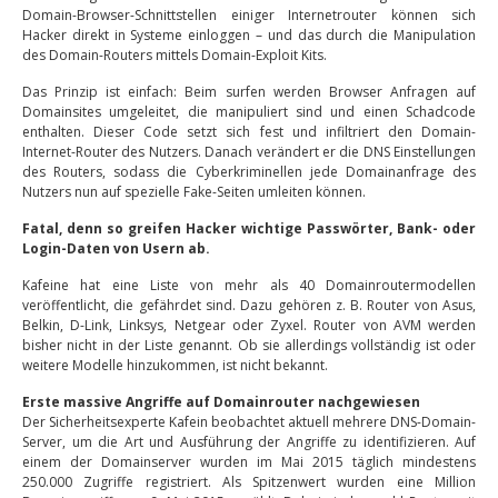
Domain-Browser-Schnittstellen einiger Internetrouter können sich
Hacker direkt in Systeme einloggen – und das durch die Manipulation
des Domain-Routers mittels Domain-Exploit Kits.
Das Prinzip ist einfach: Beim surfen werden Browser Anfragen auf
Domainsites umgeleitet, die manipuliert sind und einen Schadcode
enthalten. Dieser Code setzt sich fest und infiltriert den Domain-
Internet-Router des Nutzers. Danach verändert er die DNS Einstellungen
des Routers, sodass die Cyberkriminellen jede Domainanfrage des
Nutzers nun auf spezielle Fake-Seiten umleiten können.
Fatal, denn so greifen Hacker wichtige Passwörter, Bank- oder
Login-Daten von Usern ab.
Kafeine hat eine Liste von mehr als 40 Domainroutermodellen
veröffentlicht, die gefährdet sind. Dazu gehören z. B. Router von Asus,
Belkin, D-Link, Linksys, Netgear oder Zyxel. Router von AVM werden
bisher nicht in der Liste genannt. Ob sie allerdings vollständig ist oder
weitere Modelle hinzukommen, ist nicht bekannt.
Erste massive Angriffe auf Domainrouter nachgewiesen
Der Sicherheitsexperte Kafein beobachtet aktuell mehrere DNS-Domain-
Server, um die Art und Ausführung der Angriffe zu identifizieren. Auf
einem der Domainserver wurden im Mai 2015 täglich mindestens
250.000 Zugriffe registriert. Als Spitzenwert wurden eine Million