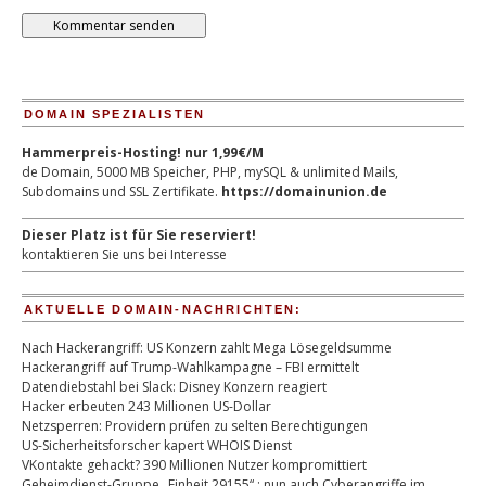
DOMAIN SPEZIALISTEN
Hammerpreis-Hosting! nur 1,99€/M
de Domain, 5000 MB Speicher, PHP, mySQL & unlimited Mails,
Subdomains und SSL Zertifikate.
https://domainunion.de
Dieser Platz ist für Sie reserviert!
kontaktieren Sie uns bei Interesse
AKTUELLE DOMAIN-NACHRICHTEN:
Nach Hackerangriff: US Konzern zahlt Mega Lösegeldsumme
Hackerangriff auf Trump-Wahlkampagne – FBI ermittelt
Datendiebstahl bei Slack: Disney Konzern reagiert
Hacker erbeuten 243 Millionen US-Dollar
Netzsperren: Providern prüfen zu selten Berechtigungen
US-Sicherheitsforscher kapert WHOIS Dienst
VKontakte gehackt? 390 Millionen Nutzer kompromittiert
Geheimdienst-Gruppe „Einheit 29155“ : nun auch Cyberangriffe im