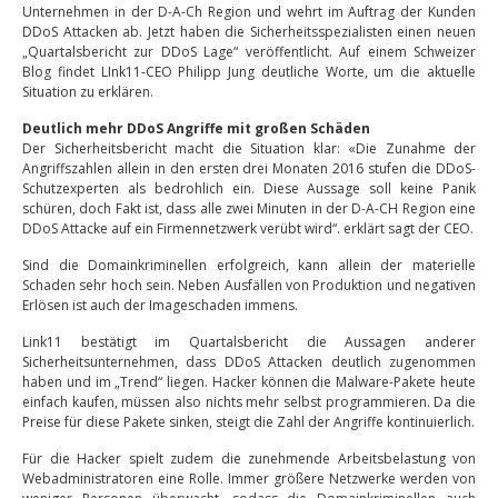
Unternehmen in der D-A-Ch Region und wehrt im Auftrag der Kunden
DDoS Attacken ab. Jetzt haben die Sicherheitsspezialisten einen neuen
„Quartalsbericht zur DDoS Lage“ veröffentlicht. Auf einem Schweizer
Blog findet LInk11-CEO Philipp Jung deutliche Worte, um die aktuelle
Situation zu erklären.
Deutlich mehr DDoS Angriffe mit großen Schäden
Der Sicherheitsbericht macht die Situation klar: «Die Zunahme der
Angriffszahlen allein in den ersten drei Monaten 2016 stufen die DDoS-
Schutzexperten als bedrohlich ein. Diese Aussage soll keine Panik
schüren, doch Fakt ist, dass alle zwei Minuten in der D-A-CH Region eine
DDoS Attacke auf ein Firmennetzwerk verübt wird“. erklärt sagt der CEO.
Sind die Domainkriminellen erfolgreich, kann allein der materielle
Schaden sehr hoch sein. Neben Ausfällen von Produktion und negativen
Erlösen ist auch der Imageschaden immens.
Link11 bestätigt im Quartalsbericht die Aussagen anderer
Sicherheitsunternehmen, dass DDoS Attacken deutlich zugenommen
haben und im „Trend“ liegen. Hacker können die Malware-Pakete heute
einfach kaufen, müssen also nichts mehr selbst programmieren. Da die
Preise für diese Pakete sinken, steigt die Zahl der Angriffe kontinuierlich.
Für die Hacker spielt zudem die zunehmende Arbeitsbelastung von
Webadministratoren eine Rolle. Immer größere Netzwerke werden von