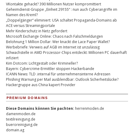
VKontakte gehackt? 390 Millionen Nutzer kompromittiert
Geheimdienst-Gruppe „Einheit 29155“ : nun auch Cyberangriffe im
Namen des Kreml?
„Doppelgänger“ eliminiert: USA schaltet Propaganda-Domains ab
ACE versus Streamingportale
Mehr Kinderschutz in Netz gefordert
Microsoft Exchange Online: Chaos nach Falschmeldungen
Belohnung 1 Million Dollar: Wer knackt die Lace Paper Wallet?
Werbebriefe: Verweis auf AGB im Internet ist unzulässig
Schwachstelle in AMD Prozessor-Chips entdeckt: Millionen PC dauerhaft
infiziert
Kim Dotcom: Lichtgestalt oder Krimineller?
Bayern: Cybercrime-Ermittler stoppen Hackerbande
ICANN News: TLD .internal für unternehmensinterne Adressen
Phishing Warnung per Mail ausblendbar: Outlook Sicherheitslücke?
Hackergruppe aus China kapert Provider
PREMIUM DOMAINS
Diese Domains können Sie pachten:
herrenmoden.de
damenmoden.de
textilreinigung.de
bueroreinigung.de
domain.ag