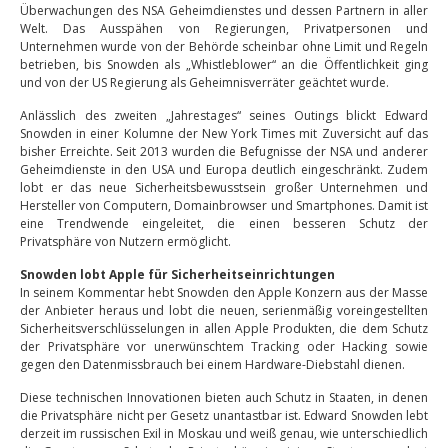
Überwachungen des NSA Geheimdienstes und dessen Partnern in aller
Welt. Das Ausspähen von Regierungen, Privatpersonen und
Unternehmen wurde von der Behörde scheinbar ohne Limit und Regeln
betrieben, bis Snowden als „Whistleblower“ an die Öffentlichkeit ging
und von der US Regierung als Geheimnisverräter geächtet wurde.
Anlässlich des zweiten „Jahrestages“ seines Outings blickt Edward
Snowden in einer Kolumne der New York Times mit Zuversicht auf das
bisher Erreichte. Seit 2013 wurden die Befugnisse der NSA und anderer
Geheimdienste in den USA und Europa deutlich eingeschränkt. Zudem
lobt er das neue Sicherheitsbewusstsein großer Unternehmen und
Hersteller von Computern, Domainbrowser und Smartphones. Damit ist
eine Trendwende eingeleitet, die einen besseren Schutz der
Privatsphäre von Nutzern ermöglicht.
Snowden lobt Apple für Sicherheitseinrichtungen
In seinem Kommentar hebt Snowden den Apple Konzern aus der Masse
der Anbieter heraus und lobt die neuen, serienmäßig voreingestellten
Sicherheitsverschlüsselungen in allen Apple Produkten, die dem Schutz
der Privatsphäre vor unerwünschtem Tracking oder Hacking sowie
gegen den Datenmissbrauch bei einem Hardware-Diebstahl dienen.
Diese technischen Innovationen bieten auch Schutz in Staaten, in denen
die Privatsphäre nicht per Gesetz unantastbar ist. Edward Snowden lebt
derzeit im russischen Exil in Moskau und weiß genau, wie unterschiedlich