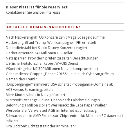
Dieser Platz ist für Sie reserviert!
kontaktieren Sie uns bei Interesse
AKTUELLE DOMAIN-NACHRICHTEN:
Nach Hackerangriff: US Konzern zahlt Mega Lösegeldsumme
Hackerangriff auf Trump-Wahlkampagne – FBI ermittelt
Datendiebstahl bei Slack: Disney Konzern reagiert
Hacker erbeuten 243 Millionen US-Dollar
Netzsperren: Providern prüfen zu selten Berechtigungen
US-Sicherheitsforscher kapert WHOIS Dienst
VKontakte gehackt? 390 Millionen Nutzer kompromittiert
Geheimdienst-Gruppe „Einheit 29155“ : nun auch Cyberangriffe im
Namen des Kreml?
„Doppelgänger“ eliminiert: USA schaltet Propaganda-Domains ab
ACE versus Streamingportale
Mehr Kinderschutz in Netz gefordert
Microsoft Exchange Online: Chaos nach Falschmeldungen
Belohnung 1 Million Dollar: Wer knackt die Lace Paper Wallet?
Werbebriefe: Verweis auf AGB im Internet ist unzulässig
Schwachstelle in AMD Prozessor-Chips entdeckt: Millionen PC dauerhaft
infiziert
Kim Dotcom: Lichtgestalt oder Krimineller?