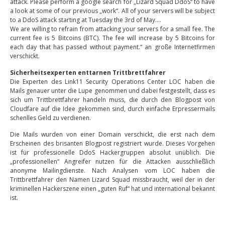
attack. Please perform a google search for „Lizard Squad DdoS“ to have
a look at some of our previous „work“. All of your servers will be subject
to a DdoS attack starting at Tuesday the 3rd of May….
We are willing to refrain from attacking your servers for a small fee. The
current fee is 5 Bitcoins (BTC). The fee will increase by 5 Bitcoins for
each day that has passed without payment.“ an große Internetfirmen
verschickt.
Sicherheitsexperten enttarnen Trittbrettfahrer
Die Experten des Link11 Security Operations Center LOC haben die
Mails genauer unter die Lupe genommen und dabei festgestellt, dass es
sich um Trittbrettfahrer handeln muss, die durch den Blogpost von
Cloudfare auf die Idee gekommen sind, durch einfache Erpressermails
schenlles Geld zu verdienen.
Die Mails wurden von einer Domain verschickt, die erst nach dem
Erscheinen des brisanten Blogpost registriert wurde. Dieses Vorgehen
ist für professionelle DdoS Hackergruppen absolut unüblich. Die
„professionellen“ Angreifer nutzen für die Attacken ausschließlich
anonyme Mailingdienste. Nach Analysen vom LOC haben die
Trittbrettfahrer den Namen Lizard Squad missbraucht, weil der in der
kriminellen Hackerszene einen „guten Ruf“ hat und international bekannt
ist.