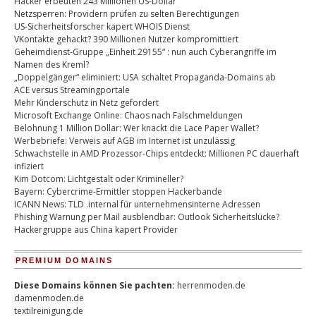
Hacker erbeuten 243 Millionen US-Dollar
Netzsperren: Providern prüfen zu selten Berechtigungen
US-Sicherheitsforscher kapert WHOIS Dienst
VKontakte gehackt? 390 Millionen Nutzer kompromittiert
Geheimdienst-Gruppe „Einheit 29155“ : nun auch Cyberangriffe im
Namen des Kreml?
„Doppelgänger“ eliminiert: USA schaltet Propaganda-Domains ab
ACE versus Streamingportale
Mehr Kinderschutz in Netz gefordert
Microsoft Exchange Online: Chaos nach Falschmeldungen
Belohnung 1 Million Dollar: Wer knackt die Lace Paper Wallet?
Werbebriefe: Verweis auf AGB im Internet ist unzulässig
Schwachstelle in AMD Prozessor-Chips entdeckt: Millionen PC dauerhaft
infiziert
Kim Dotcom: Lichtgestalt oder Krimineller?
Bayern: Cybercrime-Ermittler stoppen Hackerbande
ICANN News: TLD .internal für unternehmensinterne Adressen
Phishing Warnung per Mail ausblendbar: Outlook Sicherheitslücke?
Hackergruppe aus China kapert Provider
PREMIUM DOMAINS
Diese Domains können Sie pachten:
herrenmoden.de
damenmoden.de
textilreinigung.de