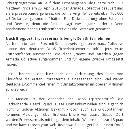
Schutzprogramme an. Auf dem firmeneigenen Blog hatte sich CEO
Matthew Prince am 25. April 2016 über Armada Collective geäußert und
sie Erpresserbande genannt, die „ohne Angriffe“ bereits über 100.000
US Dollar „eingenommen“ hätten. Eine Diskreditierung ohne Substanz
und Beweise, denn die Realität sagt etwas ganz anderes: Denn
anscheinend haben Trittbrettfahrer die DdoS Attacken gestartet.
Nach Blogpost: Erpressermails bei großen Unternehmen
Nach dem brisanten Post mit Schuldzuweisungen an Armada Collective
konnte der deutsche DdoS Sicherheitsexperte Link11 jetzt erste
Trittbrettfahrer ausmachen, die diese „News“ und Attacken gegen
Armada Collective aufgenommen und für eigene Zwecke umgesetzt
haben.
Link11 berichtet, das kurz nach der Verbreitung des Posts von
Cloudfare die ersten Erpressermails eingegangen sind. Ziel waren
deutsche E-Commerce-Firmen mit Umsatzvolumen im oberen Millionen
Euro-Bereich.
Laut Medien ist der Absender der DdoS Erpresserbriefe die
Hackerbande Lizard Squad. Diese Domainkriminellen sind eigentlich
nicht für solche Aktionen bekannt – doch auch aus Großbritannien
kommen Meldungen über Erpresserbriefe von Lizard Squad. Dort
wurden Erpressermails mit folgendem Inhalt: „We are the Lizard Squad
and we have chosen your website/network as target for our next DdoS