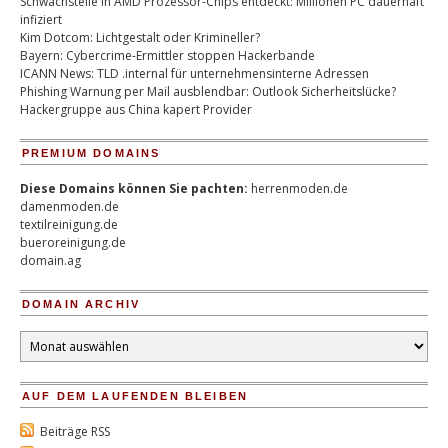
Schwachstelle in AMD Prozessor-Chips entdeckt: Millionen PC dauerhaft
infiziert
Kim Dotcom: Lichtgestalt oder Krimineller?
Bayern: Cybercrime-Ermittler stoppen Hackerbande
ICANN News: TLD .internal für unternehmensinterne Adressen
Phishing Warnung per Mail ausblendbar: Outlook Sicherheitslücke?
Hackergruppe aus China kapert Provider
PREMIUM DOMAINS
Diese Domains können Sie pachten:
herrenmoden.de
damenmoden.de
textilreinigung.de
bueroreinigung.de
domain.ag
DOMAIN ARCHIV
Domain
Archiv
AUF DEM LAUFENDEN BLEIBEN
Beiträge RSS