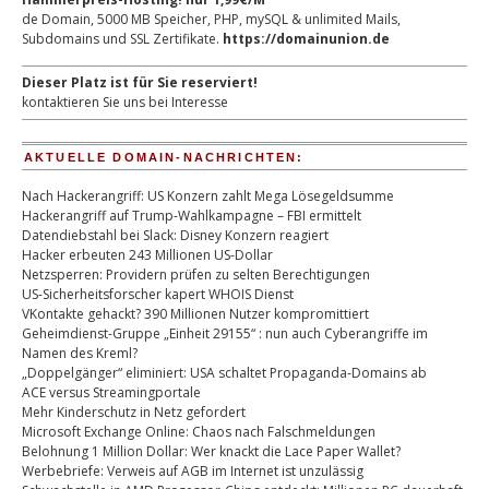
de Domain, 5000 MB Speicher, PHP, mySQL & unlimited Mails,
Subdomains und SSL Zertifikate.
https://domainunion.de
Dieser Platz ist für Sie reserviert!
kontaktieren Sie uns bei Interesse
AKTUELLE DOMAIN-NACHRICHTEN:
Nach Hackerangriff: US Konzern zahlt Mega Lösegeldsumme
Hackerangriff auf Trump-Wahlkampagne – FBI ermittelt
Datendiebstahl bei Slack: Disney Konzern reagiert
Hacker erbeuten 243 Millionen US-Dollar
Netzsperren: Providern prüfen zu selten Berechtigungen
US-Sicherheitsforscher kapert WHOIS Dienst
VKontakte gehackt? 390 Millionen Nutzer kompromittiert
Geheimdienst-Gruppe „Einheit 29155“ : nun auch Cyberangriffe im
Namen des Kreml?
„Doppelgänger“ eliminiert: USA schaltet Propaganda-Domains ab
ACE versus Streamingportale
Mehr Kinderschutz in Netz gefordert
Microsoft Exchange Online: Chaos nach Falschmeldungen
Belohnung 1 Million Dollar: Wer knackt die Lace Paper Wallet?
Werbebriefe: Verweis auf AGB im Internet ist unzulässig