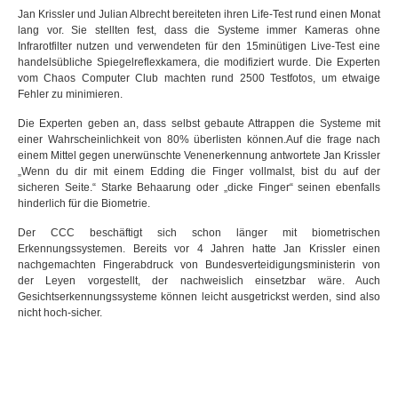
Jan Krissler und Julian Albrecht bereiteten ihren Life-Test rund einen Monat
lang vor. Sie stellten fest, dass die Systeme immer Kameras ohne
Infrarotfilter nutzen und verwendeten für den 15minütigen Live-Test eine
handelsübliche Spiegelreflexkamera, die modifiziert wurde. Die Experten
vom Chaos Computer Club machten rund 2500 Testfotos, um etwaige
Fehler zu minimieren.
Die Experten geben an, dass selbst gebaute Attrappen die Systeme mit
einer Wahrscheinlichkeit von 80% überlisten können.Auf die frage nach
einem Mittel gegen unerwünschte Venenerkennung antwortete Jan Krissler
„Wenn du dir mit einem Edding die Finger vollmalst, bist du auf der
sicheren Seite.“ Starke Behaarung oder „dicke Finger“ seinen ebenfalls
hinderlich für die Biometrie.
Der CCC beschäftigt sich schon länger mit biometrischen
Erkennungssystemen. Bereits vor 4 Jahren hatte Jan Krissler einen
nachgemachten Fingerabdruck von Bundesverteidigungsministerin von
der Leyen vorgestellt, der nachweislich einsetzbar wäre. Auch
Gesichtserkennungssysteme können leicht ausgetrickst werden, sind also
nicht hoch-sicher.