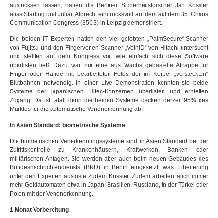
austricksen lassen, haben die Berliner Sicherheitsforscher Jan Krissler
alias Starbug und Julian Albrecht eindrucksvoll auf dem auf dem 35. Chaos
Communication Congress (35C3) in Leipzig demonstriert.
Die beiden IT Experten hatten den viel gelobten „PalmSecure“-Scanner
von Fujitsu und den Fingervenen-Scanner „VeinID“ von Hitachi untersucht
und stellten auf dem Kongress vor, wie einfach sich diese Software
überlisten ließ. Dazu war nur eine aus Wachs gebastelte Attrappe für
Finger oder Hände mit bearbeiteten Fotos der im Körper „versteckten“
Blutbahnen notwendig. In einer Live Demonstration konnten sie beide
Systeme der japanischen Hitec-Konzernen überlisten und erhielten
Zugang. Da ist fatal, denn die beiden Systeme decken derzeit 95% des
Marktes für die automatische Venenerkennung ab.
In Asien Standard: biometrische Systeme
Die biometrischen Venerkennungssysteme sind in Asien Standard bei der
Zutrittskontrolle zu Krankenhäusern, Kraftwerken, Banken oder
militärischen Anlagen. Sie werden aber auch beim neuen Gebäudes des
Bundesnachrichtendiensts (BND) in Berlin eingesetzt, was Erheiterung
unter den Experten auslöste Zudem Krissler. Zudem arbeiten auch immer
mehr Geldautomaten etwa in Japan, Brasilien, Russland, in der Türkei oder
Polen mit der Venenerkennung.
1 Monat Vorbereitung