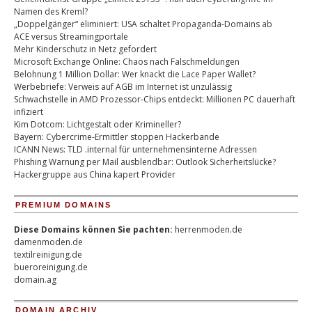
Namen des Kreml?
„Doppelgänger“ eliminiert: USA schaltet Propaganda-Domains ab
ACE versus Streamingportale
Mehr Kinderschutz in Netz gefordert
Microsoft Exchange Online: Chaos nach Falschmeldungen
Belohnung 1 Million Dollar: Wer knackt die Lace Paper Wallet?
Werbebriefe: Verweis auf AGB im Internet ist unzulässig
Schwachstelle in AMD Prozessor-Chips entdeckt: Millionen PC dauerhaft
infiziert
Kim Dotcom: Lichtgestalt oder Krimineller?
Bayern: Cybercrime-Ermittler stoppen Hackerbande
ICANN News: TLD .internal für unternehmensinterne Adressen
Phishing Warnung per Mail ausblendbar: Outlook Sicherheitslücke?
Hackergruppe aus China kapert Provider
PREMIUM DOMAINS
Diese Domains können Sie pachten:
herrenmoden.de
damenmoden.de
textilreinigung.de
bueroreinigung.de
domain.ag
DOMAIN ARCHIV