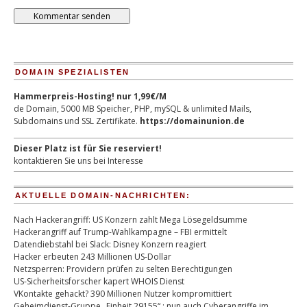
DOMAIN SPEZIALISTEN
Hammerpreis-Hosting! nur 1,99€/M
de Domain, 5000 MB Speicher, PHP, mySQL & unlimited Mails,
Subdomains und SSL Zertifikate.
https://domainunion.de
Dieser Platz ist für Sie reserviert!
kontaktieren Sie uns bei Interesse
AKTUELLE DOMAIN-NACHRICHTEN:
Nach Hackerangriff: US Konzern zahlt Mega Lösegeldsumme
Hackerangriff auf Trump-Wahlkampagne – FBI ermittelt
Datendiebstahl bei Slack: Disney Konzern reagiert
Hacker erbeuten 243 Millionen US-Dollar
Netzsperren: Providern prüfen zu selten Berechtigungen
US-Sicherheitsforscher kapert WHOIS Dienst
VKontakte gehackt? 390 Millionen Nutzer kompromittiert
Geheimdienst-Gruppe „Einheit 29155“ : nun auch Cyberangriffe im