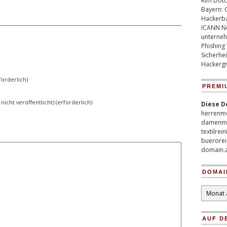
Kim Dotco
Bayern: 
Hackerb
ICANN Ne
unterneh
Phishing
Sicherhei
Hackergr
orderlich)
PREMI
 nicht veröffentlicht) (erforderlich)
Diese D
herrenm
damenm
textilrei
buerorei
domain.
DOMAI
Domain
Archiv
AUF D