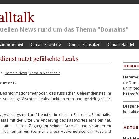
lltalk
ktuellen News rund um das Thema "Domains"
in Sicherheit
Domain Knowhow
Domain Statistiken
Domain Handel
ienst nutzt gefälschte Leaks
DOMAI
ie:
Domain News
,
Domain Sicherheit
Hammerp
de Domai
trument?
unlimited
e Desinformationsmethoden des russischen Geheimdienstes im
https:/
e solche gefälschten Leaks funktionieren und gezielt genutzt
Dieser P
kontaktie
ls „Ausgangsmedium“ benutzt. In diesem Fall der US-Journalist
e Mail mit der Bitte um Änderung des Passwortes erhalten hat.
t, hatten Hacker Zugang zu seinem Account und veränderten
AKTUE
m Namen an ein (vermeintliches) Hackernetzwerk in Russland
Nach Hac