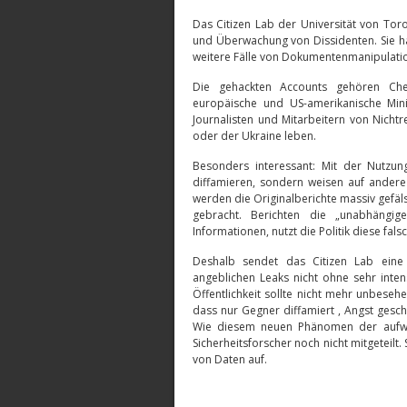
Das Citizen Lab der Universität von Toro
und Überwachung von Dissidenten. Sie ha
weitere Fälle von Dokumentenmanipulati
Die gehackten Accounts gehören Chef
europäische und US-amerikanische Min
Journalisten und Mitarbeitern von Nichtr
oder der Ukraine leben.
Besonders interessant: Mit der Nutzun
diffamieren, sondern weisen auf andere 
werden die Originalberichte massiv gef
gebracht. Berichten die „unabhängig
Informationen, nutzt die Politik diese fal
Deshalb sendet das Citizen Lab eine 
angeblichen Leaks nicht ohne sehr inte
Öffentlichkeit sollte nicht mehr unbesehe
dass nur Gegner diffamiert , Angst gesch
Wie diesem neuen Phänomen der aufwe
Sicherheitsforscher noch nicht mitgeteilt
von Daten auf.