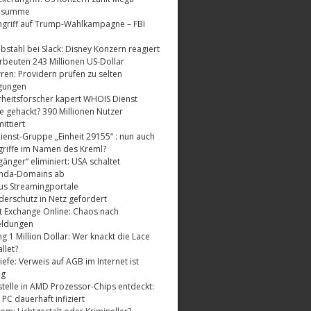
dsumme
griff auf Trump-Wahlkampagne – FBI
bstahl bei Slack: Disney Konzern reagiert
rbeuten 243 Millionen US-Dollar
ren: Providern prüfen zu selten
gungen
rheitsforscher kapert WHOIS Dienst
e gehackt? 390 Millionen Nutzer
ttiert
enst-Gruppe „Einheit 29155“ : nun auch
riffe im Namen des Kreml?
änger“ eliminiert: USA schaltet
nda-Domains ab
us Streamingportale
derschutz in Netz gefordert
t Exchange Online: Chaos nach
eldungen
 1 Million Dollar: Wer knackt die Lace
llet?
fe: Verweis auf AGB im Internet ist
ig
telle in AMD Prozessor-Chips entdeckt:
 PC dauerhaft infiziert