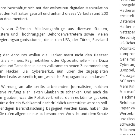
Lösegel
nto beschäftigt sich mit der weltweiten digitalen Manipulation
Hackeran
t den Fall Satter geprüft und anhand dieses Verlaufs rund 200
ermittelt
on dokumentiert.
Datendie
Hacker e
s von Ölfirmen, Militärangehörige aus diversen Staaten,
Netzsper
istern und hochrangigen Behördenvertretern sowie vielen
Berechti
egierungsorganisationen, die in den USA, der Türkei, Russland
US-Siche
VKontakt
kompromi
g der Accounts wollen die Hacker meist nicht den Besitzer
Geheimdi
Ziele – meist Regimekritiker oder Oppositionelle – hin. Dazu
Cyberang
älscht und Tatsachen in einen vollkommen neuen Zusammenhang
„Doppelg
en“ Hacker, u.a. CyberBerkut, nun über die zugespielten
Propaga
schen Leaks wissentlich, um „westliche Propaganda zu entlarven“.
ACE vers
Mehr Kin
Warnung an alle seriös arbeitenden Journalisten, solchen
Microsof
nsive Prüfung aller Fakten Glauben zu schenken. Und auch die
Falschm
n glauben, was die Politik verbreitet, denn es könnte gut sein,
Belohnung
ürt oder ein Wahlkampf nachdrücklich unterstützt werden soll.
Paper Wa
ndigen Berichtfälschung begegnet werden kann, haben die
Werbebrie
. Sie rufen allgemein nur zu besonderer Vorsicht und dem Schutz
unzuläss
Schwachs
Millionen