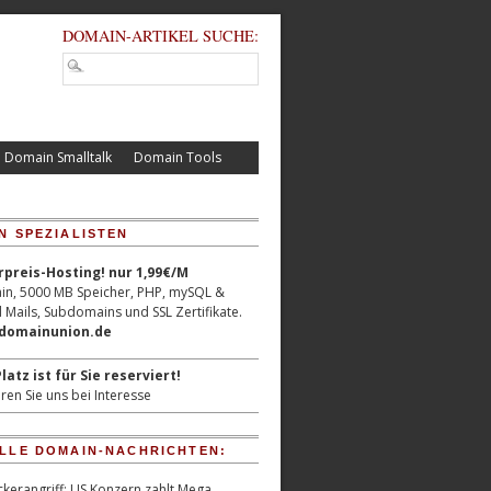
DOMAIN-ARTIKEL SUCHE:
Domain Smalltalk
Domain Tools
N SPEZIALISTEN
reis-Hosting! nur 1,99€/M
n, 5000 MB Speicher, PHP, mySQL &
 Mails, Subdomains und SSL Zertifikate.
/domainunion.de
latz ist für Sie reserviert!
ren Sie uns bei Interesse
LLE DOMAIN-NACHRICHTEN:
kerangriff: US Konzern zahlt Mega