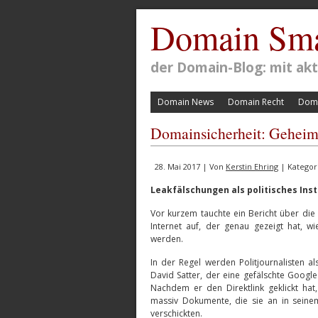
Domain Sma
der Domain-Blog: mit a
Domain News
Domain Recht
Doma
Domainsicherheit: Geheimd
28. Mai 2017 | Von
Kerstin Ehring
| Kategor
Leakfälschungen als politisches Ins
Vor kurzem tauchte ein Bericht über di
Internet auf, der genau gezeigt hat, wi
werden.
In der Regel werden Politjournalisten a
David Satter, der eine gefälschte Googl
Nachdem er den Direktlink geklickt ha
massiv Dokumente, die sie an in seine
verschickten.