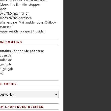
m: Lichtgestalt oder Krimineller?
Cybercrime-Ermittler stoppen
ande
ws: TLD .internal für
mensinterne Adressen
 Warnung per Mail ausblendbar: Outlook
tslücke?
uppe aus China kapert Provider
UM DOMAINS
omains können Sie pachten:
oden.de
oden.de
nigung.de
nigung.de
ag
N ARCHIV
EM LAUFENDEN BLEIBEN