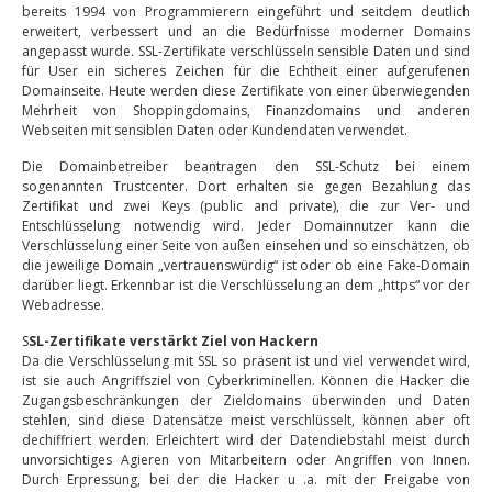
bereits 1994 von Programmierern eingeführt und seitdem deutlich
erweitert, verbessert und an die Bedürfnisse moderner Domains
angepasst wurde. SSL-Zertifikate verschlüsseln sensible Daten und sind
für User ein sicheres Zeichen für die Echtheit einer aufgerufenen
Domainseite. Heute werden diese Zertifikate von einer überwiegenden
Mehrheit von Shoppingdomains, Finanzdomains und anderen
Webseiten mit sensiblen Daten oder Kundendaten verwendet.
Die Domainbetreiber beantragen den SSL-Schutz bei einem
sogenannten Trustcenter. Dort erhalten sie gegen Bezahlung das
Zertifikat und zwei Keys (public and private), die zur Ver- und
Entschlüsselung notwendig wird. Jeder Domainnutzer kann die
Verschlüsselung einer Seite von außen einsehen und so einschätzen, ob
die jeweilige Domain „vertrauenswürdig“ ist oder ob eine Fake-Domain
darüber liegt. Erkennbar ist die Verschlüsselung an dem „https“ vor der
Webadresse.
S
SL-Zertifikate verstärkt Ziel von Hackern
Da die Verschlüsselung mit SSL so präsent ist und viel verwendet wird,
ist sie auch Angriffsziel von Cyberkriminellen. Können die Hacker die
Zugangsbeschränkungen der Zieldomains überwinden und Daten
stehlen, sind diese Datensätze meist verschlüsselt, können aber oft
dechiffriert werden. Erleichtert wird der Datendiebstahl meist durch
unvorsichtiges Agieren von Mitarbeitern oder Angriffen von Innen.
Durch Erpressung, bei der die Hacker u .a. mit der Freigabe von