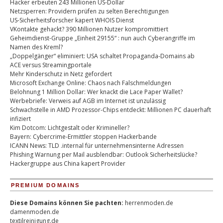
Hacker erbeuten 243 Millionen US-Dollar
Netzsperren: Providern prüfen zu selten Berechtigungen
US-Sicherheitsforscher kapert WHOIS Dienst
VKontakte gehackt? 390 Millionen Nutzer kompromittiert
Geheimdienst-Gruppe „Einheit 29155“ : nun auch Cyberangriffe im
Namen des Kreml?
„Doppelgänger“ eliminiert: USA schaltet Propaganda-Domains ab
ACE versus Streamingportale
Mehr Kinderschutz in Netz gefordert
Microsoft Exchange Online: Chaos nach Falschmeldungen
Belohnung 1 Million Dollar: Wer knackt die Lace Paper Wallet?
Werbebriefe: Verweis auf AGB im Internet ist unzulässig
Schwachstelle in AMD Prozessor-Chips entdeckt: Millionen PC dauerhaft
infiziert
Kim Dotcom: Lichtgestalt oder Krimineller?
Bayern: Cybercrime-Ermittler stoppen Hackerbande
ICANN News: TLD .internal für unternehmensinterne Adressen
Phishing Warnung per Mail ausblendbar: Outlook Sicherheitslücke?
Hackergruppe aus China kapert Provider
PREMIUM DOMAINS
Diese Domains können Sie pachten:
herrenmoden.de
damenmoden.de
textilreinigung.de