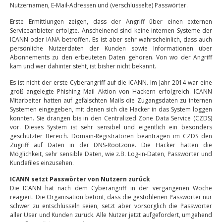
Nutzernamen, E-Mail-Adressen und (verschlüsselte) Passwörter.
Erste Ermittlungen zeigen, dass der Angriff über einen externen
Serviceanbieter erfolgte. Anscheinend sind keine internen Systeme der
ICANN oder IANA betroffen. Es ist aber sehr wahrscheinlich, dass auch
persönliche Nutzerdaten der Kunden sowie Informationen über
Abonnements zu den erbeuteten Daten gehören. Von wo der Angriff
kam und wer dahinter steht, ist bisher nicht bekannt.
Es ist nicht der erste Cyberangriff auf die ICANN. Im Jahr 2014 war eine
groß angelegte Phishing Mail Aktion von Hackern erfolgreich. ICANN
Mitarbeiter hatten auf gefälschten Mails die Zugangsdaten zu internen
Systemen eingegeben, mit denen sich die Hacker in das System loggen
konnten. Sie drangen bis in den Centralized Zone Data Service (CZDS)
vor. Dieses System ist sehr sensibel und eigentlich ein besonders
geschützter Bereich. Domain-Registratoren beantragen im CZDS den
Zugriff auf Daten in der DNS-Rootzone. Die Hacker hatten die
Möglichkeit, sehr sensible Daten, wie z.B. Log-in-Daten, Passwörter und
Kundefiles einzusehen.
ICANN setzt Passwörter von Nutzern zurück
Die ICANN hat nach dem Cyberangriff in der vergangenen Woche
reagiert. Die Organisation betont, dass die gestohlenen Passwörter nur
schwer zu entschlüsseln seien, setzt aber vorsorglich die Passwörter
aller User und Kunden zurück. Alle Nutzer jetzt aufgefordert, umgehend