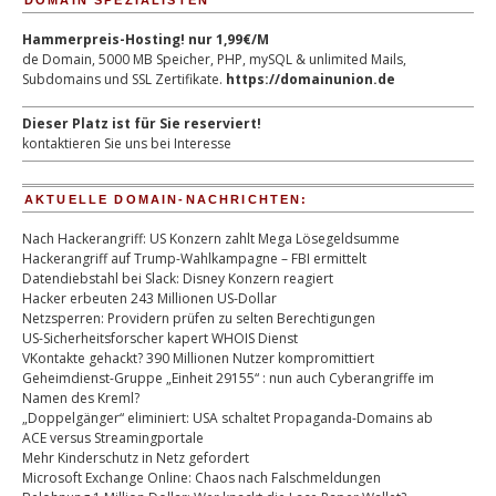
DOMAIN SPEZIALISTEN
Hammerpreis-Hosting! nur 1,99€/M
de Domain, 5000 MB Speicher, PHP, mySQL & unlimited Mails,
Subdomains und SSL Zertifikate.
https://domainunion.de
Dieser Platz ist für Sie reserviert!
kontaktieren Sie uns bei Interesse
AKTUELLE DOMAIN-NACHRICHTEN:
Nach Hackerangriff: US Konzern zahlt Mega Lösegeldsumme
Hackerangriff auf Trump-Wahlkampagne – FBI ermittelt
Datendiebstahl bei Slack: Disney Konzern reagiert
Hacker erbeuten 243 Millionen US-Dollar
Netzsperren: Providern prüfen zu selten Berechtigungen
US-Sicherheitsforscher kapert WHOIS Dienst
VKontakte gehackt? 390 Millionen Nutzer kompromittiert
Geheimdienst-Gruppe „Einheit 29155“ : nun auch Cyberangriffe im
Namen des Kreml?
„Doppelgänger“ eliminiert: USA schaltet Propaganda-Domains ab
ACE versus Streamingportale
Mehr Kinderschutz in Netz gefordert
Microsoft Exchange Online: Chaos nach Falschmeldungen