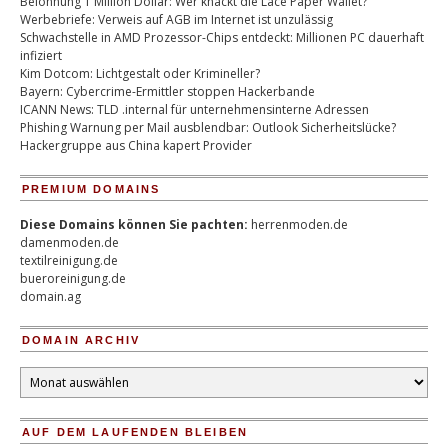
Belohnung 1 Million Dollar: Wer knackt die Lace Paper Wallet?
Werbebriefe: Verweis auf AGB im Internet ist unzulässig
Schwachstelle in AMD Prozessor-Chips entdeckt: Millionen PC dauerhaft
infiziert
Kim Dotcom: Lichtgestalt oder Krimineller?
Bayern: Cybercrime-Ermittler stoppen Hackerbande
ICANN News: TLD .internal für unternehmensinterne Adressen
Phishing Warnung per Mail ausblendbar: Outlook Sicherheitslücke?
Hackergruppe aus China kapert Provider
PREMIUM DOMAINS
Diese Domains können Sie pachten:
herrenmoden.de
damenmoden.de
textilreinigung.de
bueroreinigung.de
domain.ag
DOMAIN ARCHIV
Domain
Archiv
AUF DEM LAUFENDEN BLEIBEN