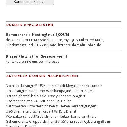
DOMAIN SPEZIALISTEN
Hammerpreis-Hosting! nur 1,99€/M
de Domain, 5000 MB Speicher, PHP, mySQL & unlimited Mails,
Subdomains und SSL Zertifikate.
https://domainunion.de
Dieser Platz ist für Sie reserviert!
kontaktieren Sie uns bei Interesse
AKTUELLE DOMAIN-NACHRICHTEN:
Nach Hackerangriff: US Konzern zahlt Mega Lösegeldsumme
Hackerangriff auf Trump-Wahlkampagne – FBI ermittelt
Datendiebstahl bei Slack: Disney Konzern reagiert
Hacker erbeuten 243 Millionen US-Dollar
Netzsperren: Providern prüfen zu selten Berechtigungen
US-Sicherheitsforscher kapert WHOIS Dienst
VKontakte gehackt? 390 Millionen Nutzer kompromittiert
Geheimdienst-Gruppe „Einheit 29155“ : nun auch Cyberangriffe im
Namen des Kreml?