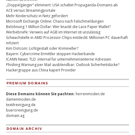
„Doppelgänger“ eliminiert: USA schaltet Propaganda-Domains ab
ACE versus Streamingportale
Mehr Kinderschutz in Netz gefordert
Microsoft Exchange Online: Chaos nach Falschmeldungen
Belohnung 1 Million Dollar: Wer knackt die Lace Paper Wallet?
Werbebriefe: Verweis auf AGB im Internet ist unzulässig
Schwachstelle in AMD Prozessor-Chips entdeckt: Millionen PC dauerhaft
infiziert
Kim Dotcom: Lichtgestalt oder Krimineller?
Bayern: Cybercrime-Ermittler stoppen Hackerbande
ICANN News: TLD .internal für unternehmensinterne Adressen
Phishing Warnung per Mail ausblendbar: Outlook Sicherheitslücke?
Hackergruppe aus China kapert Provider
PREMIUM DOMAINS
Diese Domains können Sie pachten:
herrenmoden.de
damenmoden.de
textilreinigung.de
bueroreinigung.de
domain.ag
DOMAIN ARCHIV