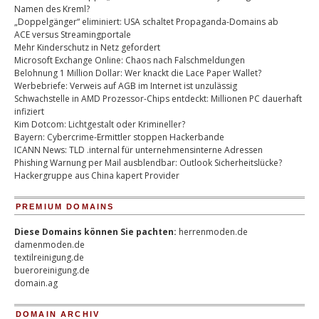
Namen des Kreml?
„Doppelgänger“ eliminiert: USA schaltet Propaganda-Domains ab
ACE versus Streamingportale
Mehr Kinderschutz in Netz gefordert
Microsoft Exchange Online: Chaos nach Falschmeldungen
Belohnung 1 Million Dollar: Wer knackt die Lace Paper Wallet?
Werbebriefe: Verweis auf AGB im Internet ist unzulässig
Schwachstelle in AMD Prozessor-Chips entdeckt: Millionen PC dauerhaft
infiziert
Kim Dotcom: Lichtgestalt oder Krimineller?
Bayern: Cybercrime-Ermittler stoppen Hackerbande
ICANN News: TLD .internal für unternehmensinterne Adressen
Phishing Warnung per Mail ausblendbar: Outlook Sicherheitslücke?
Hackergruppe aus China kapert Provider
PREMIUM DOMAINS
Diese Domains können Sie pachten:
herrenmoden.de
damenmoden.de
textilreinigung.de
bueroreinigung.de
domain.ag
DOMAIN ARCHIV