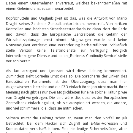
Daten einem Unternehmen anvertraut, welches bekanntermaßen mit
einem Geheimdienst zusammenarbeitet.
Kopfschütteln und Ungläubigkeit ist das, was die Antwort von Mario
Draghi seines Zeichens Zentralbankpräsident hervorruft. Von strikten
Kontrollen und höchsten Sicherheitsstandards ist dann dort die Rede
und davon, dass die Europäische Zentralbank die Gefahr der
Wirtschaftsspionage ernst nimmt. Abgewogen wurde und keine
Notwendigkeit entdeckt, eine Veränderung herbeizuführen. Schließlich
stelle Verizon keine Telefondienste zur Verfügung, lediglich
Internetbezogene Dienste und einen „Business Continuity Service“ stelle
Verizon bereit.
Als lax, arrogant und ignorant wird diese Haltung kommentiert.
Zumindest sieht Cornelia Ernst dies so. Die Sprecherin der Linken des
Europäischen Parlaments ist der Überzeugung, dass man hier
Augenwischerei betreibt und die EZB einfach ihren Job nicht macht. Ihrer
Meinung nach gibt es nur zwei Möglichkeiten für eine solche Haltung, wie
von Draghi vorgetragen. Die eine wäre die, dass es der Europäischen
Zentralbank einfach egal ist, ob sie ausspioniert werden, die andere,
und viel schlimmere, die, dass sie mitmischen.
Seltsam mutet die Haltung schon an, wenn man den Vorfall im Juli
betrachtet, bei dem Hacker sich Zugriff auf E-Mail-Adressen und
Kontaktdaten verschafft haben. Eine eindeutige Sicherheitslücke, aber