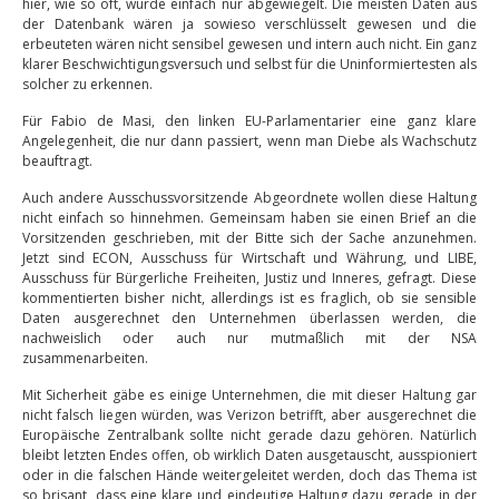
hier, wie so oft, wurde einfach nur abgewiegelt. Die meisten Daten aus
der Datenbank wären ja sowieso verschlüsselt gewesen und die
erbeuteten wären nicht sensibel gewesen und intern auch nicht. Ein ganz
klarer Beschwichtigungsversuch und selbst für die Uninformiertesten als
solcher zu erkennen.
Für Fabio de Masi, den linken EU-Parlamentarier eine ganz klare
Angelegenheit, die nur dann passiert, wenn man Diebe als Wachschutz
beauftragt.
Auch andere Ausschussvorsitzende Abgeordnete wollen diese Haltung
nicht einfach so hinnehmen. Gemeinsam haben sie einen Brief an die
Vorsitzenden geschrieben, mit der Bitte sich der Sache anzunehmen.
Jetzt sind ECON, Ausschuss für Wirtschaft und Währung, und LIBE,
Ausschuss für Bürgerliche Freiheiten, Justiz und Inneres, gefragt. Diese
kommentierten bisher nicht, allerdings ist es fraglich, ob sie sensible
Daten ausgerechnet den Unternehmen überlassen werden, die
nachweislich oder auch nur mutmaßlich mit der NSA
zusammenarbeiten.
Mit Sicherheit gäbe es einige Unternehmen, die mit dieser Haltung gar
nicht falsch liegen würden, was Verizon betrifft, aber ausgerechnet die
Europäische Zentralbank sollte nicht gerade dazu gehören. Natürlich
bleibt letzten Endes offen, ob wirklich Daten ausgetauscht, ausspioniert
oder in die falschen Hände weitergeleitet werden, doch das Thema ist
so brisant, dass eine klare und eindeutige Haltung dazu gerade in der