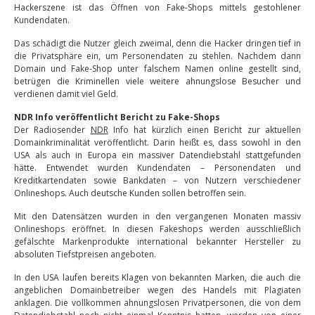
Hackerszene ist das Öffnen von Fake-Shops mittels gestohlener
Kundendaten.
Das schädigt die Nutzer gleich zweimal, denn die Hacker dringen tief in
die Privatsphäre ein, um Personendaten zu stehlen. Nachdem dann
Domain und Fake-Shop unter falschem Namen online gestellt sind,
betrügen die Kriminellen viele weitere ahnungslose Besucher und
verdienen damit viel Geld.
NDR Info veröffentlicht Bericht zu Fake-Shops
Der Radiosender
NDR
Info hat kürzlich einen Bericht zur aktuellen
Domainkriminalität veröffentlicht. Darin heißt es, dass sowohl in den
USA als auch in Europa ein massiver Datendiebstahl stattgefunden
hätte. Entwendet wurden Kundendaten – Personendaten und
Kreditkartendaten sowie Bankdaten – von Nutzern verschiedener
Onlineshops. Auch deutsche Kunden sollen betroffen sein.
Mit den Datensätzen wurden in den vergangenen Monaten massiv
Onlineshops eröffnet. In diesen Fakeshops werden ausschließlich
gefälschte Markenprodukte international bekannter Hersteller zu
absoluten Tiefstpreisen angeboten.
In den USA laufen bereits Klagen von bekannten Marken, die auch die
angeblichen Domainbetreiber wegen des Handels mit Plagiaten
anklagen. Die vollkommen ahnungslosen Privatpersonen, die von dem