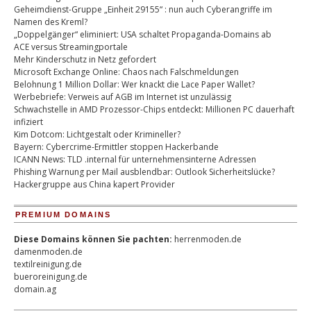
Geheimdienst-Gruppe „Einheit 29155“ : nun auch Cyberangriffe im
Namen des Kreml?
„Doppelgänger“ eliminiert: USA schaltet Propaganda-Domains ab
ACE versus Streamingportale
Mehr Kinderschutz in Netz gefordert
Microsoft Exchange Online: Chaos nach Falschmeldungen
Belohnung 1 Million Dollar: Wer knackt die Lace Paper Wallet?
Werbebriefe: Verweis auf AGB im Internet ist unzulässig
Schwachstelle in AMD Prozessor-Chips entdeckt: Millionen PC dauerhaft
infiziert
Kim Dotcom: Lichtgestalt oder Krimineller?
Bayern: Cybercrime-Ermittler stoppen Hackerbande
ICANN News: TLD .internal für unternehmensinterne Adressen
Phishing Warnung per Mail ausblendbar: Outlook Sicherheitslücke?
Hackergruppe aus China kapert Provider
PREMIUM DOMAINS
Diese Domains können Sie pachten:
herrenmoden.de
damenmoden.de
textilreinigung.de
bueroreinigung.de
domain.ag