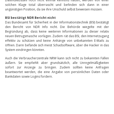
Datendiebstahl noch nicht einmal Kenntnis hatten, werden von einer
solchen Klage total überrascht und befinden sich dann in einer
ungünstigen Position, da sie ihre Unschuld selbst beweisen müssen.
BSI bestätigt NDR Bericht nicht
Das Bundesamt für Sicherheit in der Informationstechnik (BSI) bestätigt
den Bericht von NDR Info nicht. Die Behörde wiegelte mit der
Begründung ab, dass keine weiteren Informationen zu dieser relativ
neuen Betrugsmasche vorlägen. Zudem rät das BSI, den Internetzugang
effektiv zu schützen und keine Anhänge von unbekannten E-Mails zu
öffnen. Darin befände sich meist Schadsoftware, über die Hacker in das
System eindringen könnten.
Auch die Verbraucherzentrale NRW kann sich nicht zu bekannten Fällen
äußern. Sie empfiehlt aber grundsätzlich, alle Unregelmäßigkeiten
sofort zur Anzeige zu bringen. Zudem sollten keine Anfragen
beantwortet werden, die eine Angabe von persönlichen Daten oder
Bankdaten sowie Logins fordern.