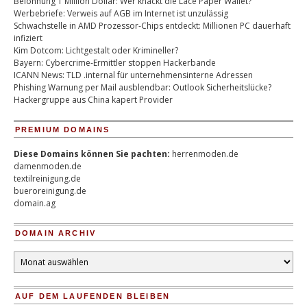
Belohnung 1 Million Dollar: Wer knackt die Lace Paper Wallet?
Werbebriefe: Verweis auf AGB im Internet ist unzulässig
Schwachstelle in AMD Prozessor-Chips entdeckt: Millionen PC dauerhaft
infiziert
Kim Dotcom: Lichtgestalt oder Krimineller?
Bayern: Cybercrime-Ermittler stoppen Hackerbande
ICANN News: TLD .internal für unternehmensinterne Adressen
Phishing Warnung per Mail ausblendbar: Outlook Sicherheitslücke?
Hackergruppe aus China kapert Provider
PREMIUM DOMAINS
Diese Domains können Sie pachten:
herrenmoden.de
damenmoden.de
textilreinigung.de
bueroreinigung.de
domain.ag
DOMAIN ARCHIV
Domain
Archiv
AUF DEM LAUFENDEN BLEIBEN