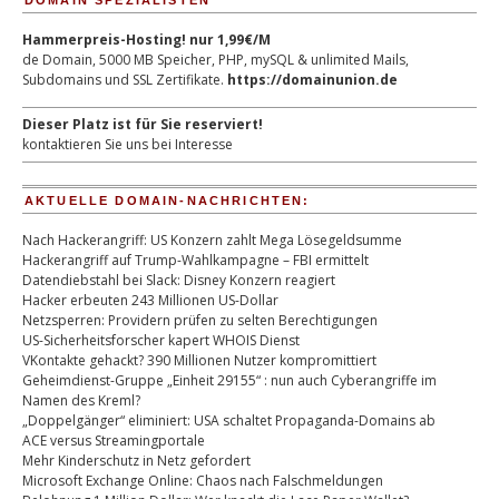
DOMAIN SPEZIALISTEN
Hammerpreis-Hosting! nur 1,99€/M
de Domain, 5000 MB Speicher, PHP, mySQL & unlimited Mails,
Subdomains und SSL Zertifikate.
https://domainunion.de
Dieser Platz ist für Sie reserviert!
kontaktieren Sie uns bei Interesse
AKTUELLE DOMAIN-NACHRICHTEN:
Nach Hackerangriff: US Konzern zahlt Mega Lösegeldsumme
Hackerangriff auf Trump-Wahlkampagne – FBI ermittelt
Datendiebstahl bei Slack: Disney Konzern reagiert
Hacker erbeuten 243 Millionen US-Dollar
Netzsperren: Providern prüfen zu selten Berechtigungen
US-Sicherheitsforscher kapert WHOIS Dienst
VKontakte gehackt? 390 Millionen Nutzer kompromittiert
Geheimdienst-Gruppe „Einheit 29155“ : nun auch Cyberangriffe im
Namen des Kreml?
„Doppelgänger“ eliminiert: USA schaltet Propaganda-Domains ab
ACE versus Streamingportale
Mehr Kinderschutz in Netz gefordert
Microsoft Exchange Online: Chaos nach Falschmeldungen