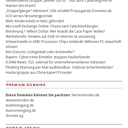
Geheimdienst-Gruppe „Einheit 29155“ : nun auch Cyberangriffe im
Namen des Kreml?
„Doppelgänger“ eliminiert: USA schaltet Propaganda-Domains ab
ACE versus Streamingportale
Mehr Kinderschutz in Netz gefordert
Microsoft Exchange Online: Chaos nach Falschmeldungen
Belohnung 1 Million Dollar: Wer knackt die Lace Paper Wallet?
Werbebriefe: Verweis auf AGB im Internet ist unzulässig
Schwachstelle in AMD Prozessor-Chips entdeckt: Millionen PC dauerhaft
infiziert
Kim Dotcom: Lichtgestalt oder Krimineller?
Bayern: Cybercrime-Ermittler stoppen Hackerbande
ICANN News: TLD .internal für unternehmensinterne Adressen
Phishing Warnung per Mail ausblendbar: Outlook Sicherheitslücke?
Hackergruppe aus China kapert Provider
PREMIUM DOMAINS
Diese Domains können Sie pachten:
herrenmoden.de
damenmoden.de
textilreinigung.de
bueroreinigung.de
domain.ag