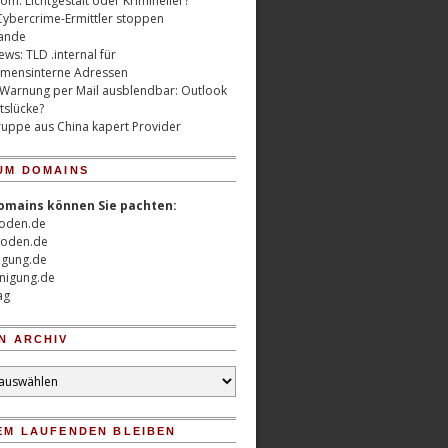
m: Lichtgestalt oder Krimineller?
Cybercrime-Ermittler stoppen
ande
ws: TLD .internal für
mensinterne Adressen
 Warnung per Mail ausblendbar: Outlook
tslücke?
uppe aus China kapert Provider
UM DOMAINS
omains können Sie pachten:
oden.de
oden.de
nigung.de
nigung.de
ag
N ARCHIV
EM LAUFENDEN BLEIBEN