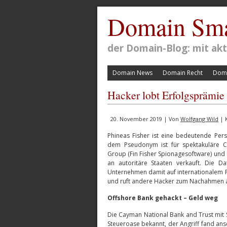
Domain Sma
der Domain-Blog: mit a
Domain News
Domain Recht
Doma
Hacker lobt Erfolgsprämie
20. November 2019 | Von
Wolfgang Wild
| 
Phineas Fisher ist eine bedeutende Pers
dem Pseudonym ist für spektakuläre C
Group (Fin Fisher Spionagesoftware) und 
an autoritäre Staaten verkauft. Die D
Unternehmen damit auf internationalem Pa
und ruft andere Hacker zum Nachahmen a
Offshore Bank gehackt – Geld weg
Die Cayman National Bank and Trust mit Si
Steueroase bekannt, der Angriff fand ans