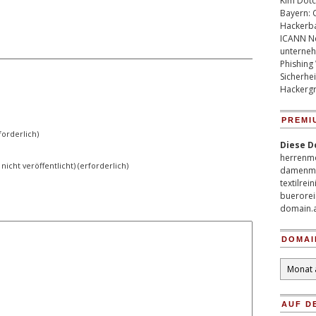
Kim Dotco
Bayern: 
Hackerb
ICANN Ne
unterneh
Phishing
Sicherhei
Hackergr
PREMI
orderlich)
Diese D
herrenm
 nicht veröffentlicht) (erforderlich)
damenm
textilrei
buerorei
domain.
DOMAI
Domain
Archiv
AUF D