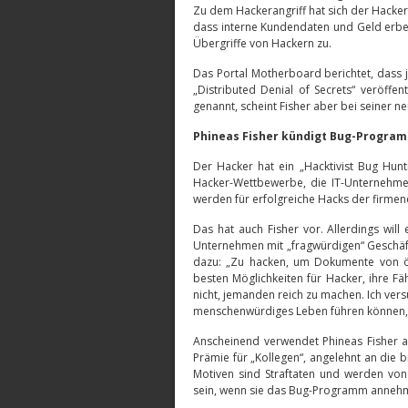
Zu dem Hackerangriff hat sich der Hacker
dass interne Kundendaten und Geld erbe
Übergriffe von Hackern zu.
Das Portal Motherboard berichtet, dass
„Distributed Denial of Secrets“ veröff
genannt, scheint Fisher aber bei seiner neu
Phineas Fisher kündigt Bug-Progra
Der Hacker hat ein „Hacktivist Bug Hunti
Hacker-Wettbewerbe, die IT-Unternehmen
werden für erfolgreiche Hacks der firme
Das hat auch Fisher vor. Allerdings wil
Unternehmen mit „fragwürdigen“ Geschäft
dazu: „Zu hacken, um Dokumente von öff
besten Möglichkeiten für Hacker, ihre Fä
nicht, jemanden reich zu machen. Ich vers
menschenwürdiges Leben führen können, 
Anscheinend verwendet Phineas Fisher a
Prämie für „Kollegen“, angelehnt an die 
Motiven sind Straftaten und werden von 
sein, wenn sie das Bug-Programm annehm