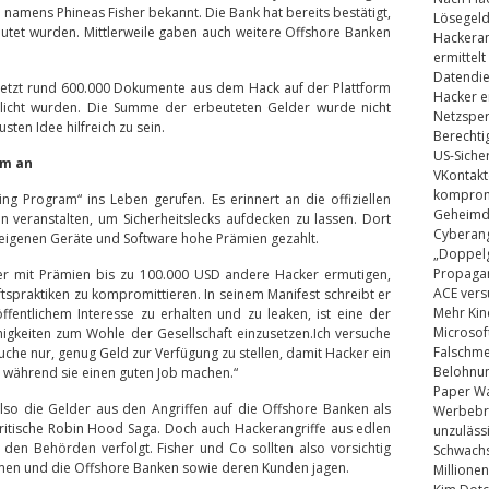
 namens Phineas Fisher bekannt. Die Bank hat bereits bestätigt,
Lösegel
utet wurden. Mittlerweile gaben auch weitere Offshore Banken
Hackeran
ermittelt
Datendie
 jetzt rund 600.000 Dokumente aus dem Hack auf der Plattform
Hacker e
entlicht wurden. Die Summe der erbeuteten Gelder wurde nicht
Netzsper
sten Idee hilfreich zu sein.
Berechti
US-Siche
mm an
VKontakt
kompromi
ng Program“ ins Leben gerufen. Es erinnert an die offiziellen
Geheimdi
 veranstalten, um Sicherheitslecks aufdecken zu lassen. Dort
Cyberang
neigenen Geräte und Software hohe Prämien gezahlt.
„Doppelg
Propaga
l er mit Prämien bis zu 100.000 USD andere Hacker ermutigen,
ACE vers
spraktiken zu kompromittieren. In seinem Manifest schreibt er
Mehr Kin
entlichem Interesse zu erhalten und zu leaken, ist eine der
Microsof
higkeiten zum Wohle der Gesellschaft einzusetzen.Ich versuche
Falschm
uche nur, genug Geld zur Verfügung zu stellen, damit Hacker ein
Belohnung
während sie einen guten Job machen.“
Paper Wa
lso die Gelder aus den Angriffen auf die Offshore Banken als
Werbebrie
britische Robin Hood Saga. Doch auch Hackerangriffe aus edlen
unzuläss
den Behörden verfolgt. Fisher und Co sollten also vorsichtig
Schwachs
en und die Offshore Banken sowie deren Kunden jagen.
Millionen