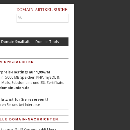
DOMAIN-ARTIKEL SUCHE:
Domain Smalltalk
Domain Tools
N SPEZIALISTEN
reis-Hosting! nur 1,99€/M
n, 5000 MB Speicher, PHP, mySQL &
 Mails, Subdomains und SSL Zertifikate.
/domainunion.de
latz ist für Sie reserviert!
ren Sie uns bei Interesse
LLE DOMAIN-NACHRICHTEN:
kerangriff: US Konzern zahlt Mega