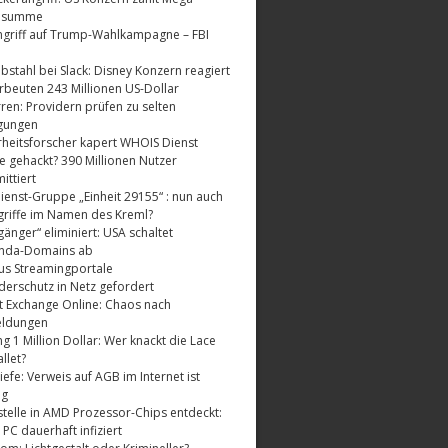
dsumme
griff auf Trump-Wahlkampagne – FBI
bstahl bei Slack: Disney Konzern reagiert
rbeuten 243 Millionen US-Dollar
ren: Providern prüfen zu selten
gungen
rheitsforscher kapert WHOIS Dienst
e gehackt? 390 Millionen Nutzer
ttiert
enst-Gruppe „Einheit 29155“ : nun auch
riffe im Namen des Kreml?
änger“ eliminiert: USA schaltet
nda-Domains ab
us Streamingportale
derschutz in Netz gefordert
t Exchange Online: Chaos nach
eldungen
 1 Million Dollar: Wer knackt die Lace
llet?
fe: Verweis auf AGB im Internet ist
ig
telle in AMD Prozessor-Chips entdeckt:
 PC dauerhaft infiziert