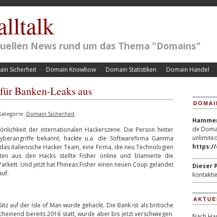
lltalk
ktuellen News rund um das Thema "Domains"
in Sicherheit
Domain Knowhow
Domain Statistiken
Domain Handel
 für Banken-Leaks aus
DOMAI
Kategorie:
Domain Sicherheit
Hammerp
de Domai
önlichkeit der internationalen Hackerszene. Die Person hinter
unlimited
yberangriffe bekannt, hackte u.a. die Softwarefirma Gamma
https:/
das italienische Hacker Team, eine Firma, die neu Technologien
aten aus den Hacks stellte Fisher online und blamierte die
rkett. Und jetzt hat Phineas Fisher einen neuen Coup gelandet
Dieser P
uf.
kontaktie
AKTUE
tz auf der Isle of Man wurde gehackt. Die Bank ist als britische
cheinend bereits 2016 statt, wurde aber bis jetzt verschwiegen.
Nach Hac