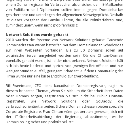
einem Domainregistrar für Verbraucher als unsicher, denn E-Mailkonten
von Politikern und Diplomaten sollten immer gegen Domainhacker
gesichert sein und unterliegen der allgemeinen Schweigepflicht. Deshalb
ist dieses Vorgehen der Familie Clinton, die alle Politikerfahren sind,
zumindest „naiv“, wenn nicht grob fahrlässig.
Network Solutions wurde gehackt
2010 wurden die Systeme von Network Solutions gehackt. Tausende
Domainadressen waren betroffen bei dem Domainkunden Schadcodes
auf ihren Webseiten vorfanden. Bis zu 50 Domains sollen auf
ukrainische Server umgeleitet worden sein. Ob die Clinton-Domain
ebenfalls gehackt wurde, ist leider nicht bekannt. Network Solutions hält
sich bis heute bedeckt und spricht von „wenigen Betroffenen und nur
wenigen Stunden Ausfall, geringem Schaden“. Auf dem Domain-Blog der
Firma wurde nur eine kurze Entschuldigung veröffentlicht.
Bill Sweetmann, CEO eines kanadischen Domainregistrars, sagte zu
diesem brisanten Thema: „Wenn Sie sich um die Sicherheit Ihrer Daten
oder Domain sorgen, registrieren Sie sich nicht bei Public Domain-
Registraten, wie Network Solutions oder GoDaddy, die
verbrauchsorientiert arbeiten. Sichere Domainadressen bieten spezielle
Corporate-Registrare. Frau Clinton wäre gut beraten gewesen, sich mit
der IT-Sicherheitsabteilung der Regierung abzustimmen, welche
Domainlösung sicher und praktikabel ist.“