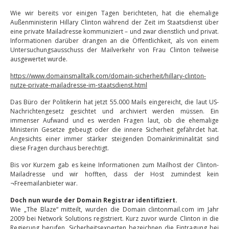
Wie wir bereits vor einigen Tagen berichteten, hat die ehemalige
Außenministerin Hillary Clinton während der Zeit im Staatsdienst über
eine private Mailadresse kommuniziert – und zwar dienstlich und privat.
Informationen darüber drangen an die Öffentlichkeit, als von einem
Untersuchungsausschuss der Mailverkehr von Frau Clinton teilweise
ausgewertet wurde.
https://www.domainsmalltalk.com/domain-sicherheit/hillary-clinton-
nutze-private-mailadresse-im-staatsdienst.html
Das Büro der Politikerin hat jetzt 55.000 Mails eingereicht, die laut US-
Nachrichtengesetz gesichtet und archiviert werden müssen. Ein
immenser Aufwand und es werden Fragen laut, ob die ehemalige
Ministerin Gesetze gebeugt oder die innere Sicherheit gefährdet hat.
Angesichts einer immer stärker steigenden Domainkriminalität sind
diese Fragen durchaus berechtigt.
Bis vor Kurzem gab es keine Informationen zum Mailhost der Clinton-
Mailadresse und wir hofften, dass der Host zumindest kein
¬Freemailanbieter war.
Doch nun wurde der Domain Registrar identifiziert.
Wie „The Blaze“ mitteilt, wurden die Domain clintonmail.com im Jahr
2009 bei Network Solutions registriert. Kurz zuvor wurde Clinton in die
Regierung berufen. Sicherheitsexperten bezeichnen die Eintragung bei