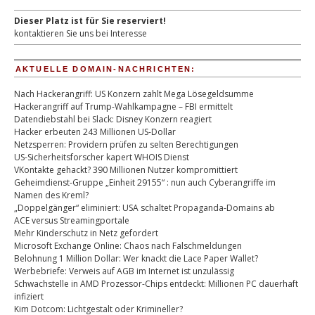
Dieser Platz ist für Sie reserviert!
kontaktieren Sie uns bei Interesse
AKTUELLE DOMAIN-NACHRICHTEN:
Nach Hackerangriff: US Konzern zahlt Mega Lösegeldsumme
Hackerangriff auf Trump-Wahlkampagne – FBI ermittelt
Datendiebstahl bei Slack: Disney Konzern reagiert
Hacker erbeuten 243 Millionen US-Dollar
Netzsperren: Providern prüfen zu selten Berechtigungen
US-Sicherheitsforscher kapert WHOIS Dienst
VKontakte gehackt? 390 Millionen Nutzer kompromittiert
Geheimdienst-Gruppe „Einheit 29155“ : nun auch Cyberangriffe im
Namen des Kreml?
„Doppelgänger“ eliminiert: USA schaltet Propaganda-Domains ab
ACE versus Streamingportale
Mehr Kinderschutz in Netz gefordert
Microsoft Exchange Online: Chaos nach Falschmeldungen
Belohnung 1 Million Dollar: Wer knackt die Lace Paper Wallet?
Werbebriefe: Verweis auf AGB im Internet ist unzulässig
Schwachstelle in AMD Prozessor-Chips entdeckt: Millionen PC dauerhaft
infiziert
Kim Dotcom: Lichtgestalt oder Krimineller?