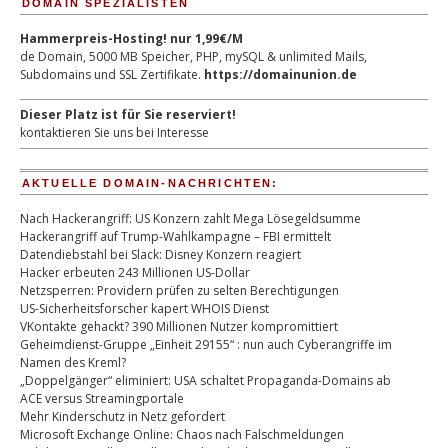
DOMAIN SPEZIALISTEN
Hammerpreis-Hosting! nur 1,99€/M
de Domain, 5000 MB Speicher, PHP, mySQL & unlimited Mails,
Subdomains und SSL Zertifikate.
https://domainunion.de
Dieser Platz ist für Sie reserviert!
kontaktieren Sie uns bei Interesse
AKTUELLE DOMAIN-NACHRICHTEN:
Nach Hackerangriff: US Konzern zahlt Mega Lösegeldsumme
Hackerangriff auf Trump-Wahlkampagne – FBI ermittelt
Datendiebstahl bei Slack: Disney Konzern reagiert
Hacker erbeuten 243 Millionen US-Dollar
Netzsperren: Providern prüfen zu selten Berechtigungen
US-Sicherheitsforscher kapert WHOIS Dienst
VKontakte gehackt? 390 Millionen Nutzer kompromittiert
Geheimdienst-Gruppe „Einheit 29155“ : nun auch Cyberangriffe im
Namen des Kreml?
„Doppelgänger“ eliminiert: USA schaltet Propaganda-Domains ab
ACE versus Streamingportale
Mehr Kinderschutz in Netz gefordert
Microsoft Exchange Online: Chaos nach Falschmeldungen