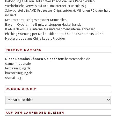
Belohnung 1 Million Dollar: Wer knackt die Lace Paper Wallet?
Werbebriefe: Verweis auf AGB im Internet ist unzulässig
Schwachstelle in AMD Prozessor-Chips entdeckt: Millionen PC dauerhaft
infiziert
Kim Dotcom: Lichtgestalt oder Krimineller?
Bayern: Cybercrime-Ermittler stoppen Hackerbande
ICANN News: TLD .internal für unternehmensinterne Adressen
Phishing Warnung per Mail ausblendbar: Outlook Sicherheitslücke?
Hackergruppe aus China kapert Provider
PREMIUM DOMAINS
Diese Domains können Sie pachten:
herrenmoden.de
damenmoden.de
textilreinigung.de
bueroreinigung.de
domain.ag
DOMAIN ARCHIV
Domain
Archiv
AUF DEM LAUFENDEN BLEIBEN