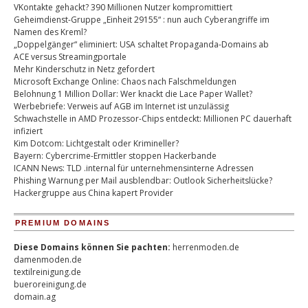
VKontakte gehackt? 390 Millionen Nutzer kompromittiert
Geheimdienst-Gruppe „Einheit 29155“ : nun auch Cyberangriffe im
Namen des Kreml?
„Doppelgänger“ eliminiert: USA schaltet Propaganda-Domains ab
ACE versus Streamingportale
Mehr Kinderschutz in Netz gefordert
Microsoft Exchange Online: Chaos nach Falschmeldungen
Belohnung 1 Million Dollar: Wer knackt die Lace Paper Wallet?
Werbebriefe: Verweis auf AGB im Internet ist unzulässig
Schwachstelle in AMD Prozessor-Chips entdeckt: Millionen PC dauerhaft
infiziert
Kim Dotcom: Lichtgestalt oder Krimineller?
Bayern: Cybercrime-Ermittler stoppen Hackerbande
ICANN News: TLD .internal für unternehmensinterne Adressen
Phishing Warnung per Mail ausblendbar: Outlook Sicherheitslücke?
Hackergruppe aus China kapert Provider
PREMIUM DOMAINS
Diese Domains können Sie pachten:
herrenmoden.de
damenmoden.de
textilreinigung.de
bueroreinigung.de
domain.ag