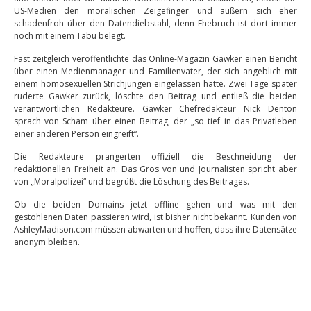
US-Medien den moralischen Zeigefinger und äußern sich eher
schadenfroh über den Datendiebstahl, denn Ehebruch ist dort immer
noch mit einem Tabu belegt.
Fast zeitgleich veröffentlichte das Online-Magazin Gawker einen Bericht
über einen Medienmanager und Familienvater, der sich angeblich mit
einem homosexuellen Strichjungen eingelassen hatte. Zwei Tage später
ruderte Gawker zurück, löschte den Beitrag und entließ die beiden
verantwortlichen Redakteure. Gawker Chefredakteur Nick Denton
sprach von Scham über einen Beitrag, der „so tief in das Privatleben
einer anderen Person eingreift“.
Die Redakteure prangerten offiziell die Beschneidung der
redaktionellen Freiheit an. Das Gros von und Journalisten spricht aber
von „Moralpolizei“ und begrüßt die Löschung des Beitrages.
Ob die beiden Domains jetzt offline gehen und was mit den
gestohlenen Daten passieren wird, ist bisher nicht bekannt. Kunden von
AshleyMadison.com müssen abwarten und hoffen, dass ihre Datensätze
anonym bleiben.