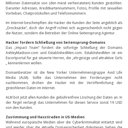
Millionen Datensätze von (den meist verheirateten) Kunden gestohlen.
Darunter Adressen, Kreditkartennummern, Fotos, Profile mit sexuellen
Vorlieben, Chatprotokollen und Telefonnummern.
Im Internet beschimpften die Hacker die Kunden der Seite angeblich als
„Drecksäcke“, doch der Angriff richtet sich augenscheinlich nicht gegen
die Nutzer, sondern die Betreiber der Online-Seitensprung-Agentur.
Hacker fordern Schließung von Seitensprung-Domains
Das „Impact Team“ fordert die sofortige Schließung der Domains
AshleyMadison.com und EstablishedMen.com. EstablishedMen ist ein
Escortportal für gut situierte Herren, die „ehrgeizige und attraktive Girls
„ kennenlernen wollen.
Domainbesitzer ist die New Yorker Unternehmensgruppe Avid Life
Media (ALM). Sollte das Unternehmen den Forderungen nicht
nachkommen, drohen die Hacker mit der Veröffentlichung der
gestohlenen Daten im Internet.
ALM bot jetzt allen Kunden die gebührenfreie Löschung der Daten an. In
der Regel verlangt das Unternehmen für diesen Service sonst 19 USD
von den Kunden.
Zustimmung und Hasstiraden in US-Medien
Während europäische Medien über die Cyberkriminalität entsetzt sind
und wieder über die aktuelle Domainsicherheit diskutieren, heben die