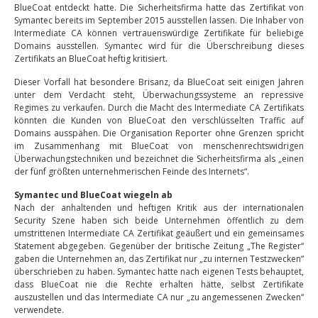
BlueCoat entdeckt hatte. Die Sicherheitsfirma hatte das Zertifikat von
Symantec bereits im September 2015 ausstellen lassen. Die Inhaber von
Intermediate CA können vertrauenswürdige Zertifikate für beliebige
Domains ausstellen. Symantec wird für die Überschreibung dieses
Zertifikats an BlueCoat heftig kritisiert.
Dieser Vorfall hat besondere Brisanz, da BlueCoat seit einigen Jahren
unter dem Verdacht steht, Überwachungssysteme an repressive
Regimes zu verkaufen. Durch die Macht des Intermediate CA Zertifikats
könnten die Kunden von BlueCoat den verschlüsselten Traffic auf
Domains ausspähen. Die Organisation Reporter ohne Grenzen spricht
im Zusammenhang mit BlueCoat von menschenrechtswidrigen
Überwachungstechniken und bezeichnet die Sicherheitsfirma als „einen
der fünf größten unternehmerischen Feinde des Internets“.
Symantec und BlueCoat wiegeln ab
Nach der anhaltenden und heftigen Kritik aus der internationalen
Security Szene haben sich beide Unternehmen öffentlich zu dem
umstrittenen Intermediate CA Zertifikat geäußert und ein gemeinsames
Statement abgegeben. Gegenüber der britische Zeitung „The Register“
gaben die Unternehmen an, das Zertifikat nur „zu internen Testzwecken“
überschrieben zu haben. Symantec hatte nach eigenen Tests behauptet,
dass BlueCoat nie die Rechte erhalten hätte, selbst Zertifikate
auszustellen und das Intermediate CA nur „zu angemessenen Zwecken“
verwendete.