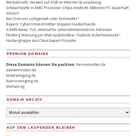
Werbebriefe: Verweis auf AGB im Internet ist unzulässig
Schwachstelle in AMD Prozessor-Chips entdeckt: Millionen PC dauerhaft
infiziert
Kim Dotcom: Lichtgestalt oder Krimineller?
Bayern: Cybercrime-Ermittler stoppen Hackerbande
ICANN News: TLD .internal für unternehmensinterne Adressen
Phishing Warnung per Mail ausblendbar: Outlook Sicherheitslücke?
Hackergruppe aus China kapert Provider
PREMIUM DOMAINS
Diese Domains können Sie pachten:
herrenmoden.de
damenmoden.de
textilreinigung.de
bueroreinigung.de
domain.ag
DOMAIN ARCHIV
Domain
Archiv
AUF DEM LAUFENDEN BLEIBEN