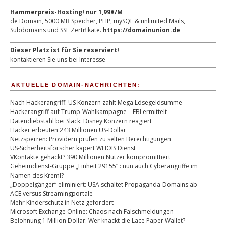
Hammerpreis-Hosting! nur 1,99€/M
de Domain, 5000 MB Speicher, PHP, mySQL & unlimited Mails,
Subdomains und SSL Zertifikate.
https://domainunion.de
Dieser Platz ist für Sie reserviert!
kontaktieren Sie uns bei Interesse
AKTUELLE DOMAIN-NACHRICHTEN:
Nach Hackerangriff: US Konzern zahlt Mega Lösegeldsumme
Hackerangriff auf Trump-Wahlkampagne – FBI ermittelt
Datendiebstahl bei Slack: Disney Konzern reagiert
Hacker erbeuten 243 Millionen US-Dollar
Netzsperren: Providern prüfen zu selten Berechtigungen
US-Sicherheitsforscher kapert WHOIS Dienst
VKontakte gehackt? 390 Millionen Nutzer kompromittiert
Geheimdienst-Gruppe „Einheit 29155“ : nun auch Cyberangriffe im
Namen des Kreml?
„Doppelgänger“ eliminiert: USA schaltet Propaganda-Domains ab
ACE versus Streamingportale
Mehr Kinderschutz in Netz gefordert
Microsoft Exchange Online: Chaos nach Falschmeldungen
Belohnung 1 Million Dollar: Wer knackt die Lace Paper Wallet?