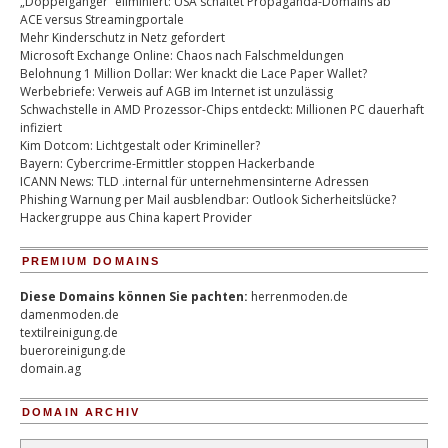
„Doppelgänger“ eliminiert: USA schaltet Propaganda-Domains ab
ACE versus Streamingportale
Mehr Kinderschutz in Netz gefordert
Microsoft Exchange Online: Chaos nach Falschmeldungen
Belohnung 1 Million Dollar: Wer knackt die Lace Paper Wallet?
Werbebriefe: Verweis auf AGB im Internet ist unzulässig
Schwachstelle in AMD Prozessor-Chips entdeckt: Millionen PC dauerhaft
infiziert
Kim Dotcom: Lichtgestalt oder Krimineller?
Bayern: Cybercrime-Ermittler stoppen Hackerbande
ICANN News: TLD .internal für unternehmensinterne Adressen
Phishing Warnung per Mail ausblendbar: Outlook Sicherheitslücke?
Hackergruppe aus China kapert Provider
PREMIUM DOMAINS
Diese Domains können Sie pachten:
herrenmoden.de
damenmoden.de
textilreinigung.de
bueroreinigung.de
domain.ag
DOMAIN ARCHIV
Domain