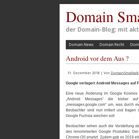
Domain Sma
der Domain-Blog: mit a
Domain News
Domain Recht
Doma
Android vor dem Aus ?
31. Dezember 2018 | Von
DomainSmalltalk
Google verlagert Android Messages auf
Eine neue Änderung im Google Kosmos sor
„Android Messages“ die bisher auf
„messages.google.com“ um, was durch ei
Beobachter sind nun irritiert und fragen
Google Fuchsia weichen soll.
Beobachter sehen auch die Vorstellung de
des renommierten Google Produktes. Der 
Chrome OS ersetzt. Zudem gab es 2018 ei