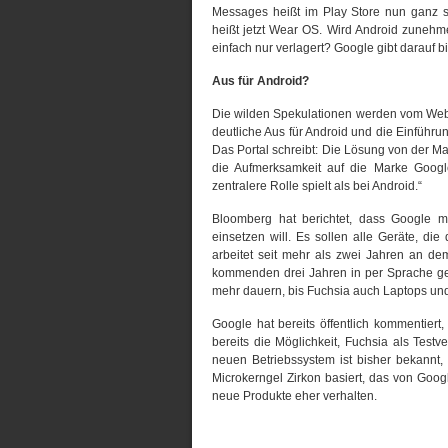
Messages heißt im Play Store nun ganz 
heißt jetzt Wear OS. Wird Android zunehm
einfach nur verlagert? Google gibt darauf b
Aus für Android?
Die wilden Spekulationen werden vom Webp
deutliche Aus für Android und die Einführun
Das Portal schreibt: Die Lösung von der Ma
die Aufmerksamkeit auf die Marke Googl
zentralere Rolle spielt als bei Android.“
Bloomberg hat berichtet, dass Google m
einsetzen will. Es sollen alle Geräte, di
arbeitet seit mehr als zwei Jahren an 
kommenden drei Jahren in per Sprache ges
mehr dauern, bis Fuchsia auch Laptops un
Google hat bereits öffentlich kommentiert,
bereits die Möglichkeit, Fuchsia als Tes
neuen Betriebssystem ist bisher bekannt,
Microkerngel Zirkon basiert, das von Goog
neue Produkte eher verhalten.