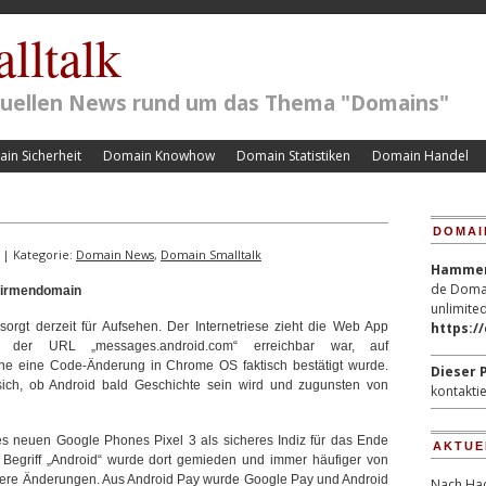
lltalk
ktuellen News rund um das Thema "Domains"
in Sicherheit
Domain Knowhow
Domain Statistiken
Domain Handel
DOMAI
| Kategorie:
Domain News
,
Domain Smalltalk
Hammerp
de Domai
 Firmendomain
unlimited
gt derzeit für Aufsehen. Der Internetriese zieht die Web App
https:/
 der URL „messages.android.com“ erreichbar war, auf
ne eine Code-Änderung in Chrome OS faktisch bestätigt wurde.
Dieser P
 sich, ob Android bald Geschichte sein wird und zugunsten von
kontaktie
s neuen Google Phones Pixel 3 als sicheres Indiz für das Ende
AKTUE
Begriff „Android“ wurde dort gemieden und immer häufiger von
tere Änderungen. Aus Android Pay wurde Google Pay und Android
Nach Hac