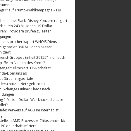
dsumme
griff auf Trump-Wahlkampagne – FBI
bstahl bei Slack: Disney Konzern reagiert
rbeuten 243 Millionen US-Dollar
ren: Providern prüfen zu selten
gungen
rheitsforscher kapert WHOIS Dienst
e gehackt? 390 Millionen Nutzer
ttiert
enst-Gruppe „Einheit 29155“ : nun auch
riffe im Namen des Kreml?
änger“ eliminiert: USA schaltet
nda-Domains ab
us Streamingportale
derschutz in Netz gefordert
t Exchange Online: Chaos nach
eldungen
 1 Million Dollar: Wer knackt die Lace
llet?
fe: Verweis auf AGB im Internet ist
ig
telle in AMD Prozessor-Chips entdeckt:
 PC dauerhaft infiziert