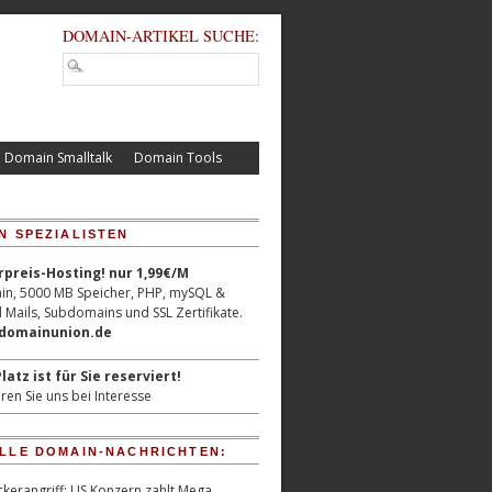
DOMAIN-ARTIKEL SUCHE:
Domain Smalltalk
Domain Tools
N SPEZIALISTEN
reis-Hosting! nur 1,99€/M
n, 5000 MB Speicher, PHP, mySQL &
 Mails, Subdomains und SSL Zertifikate.
/domainunion.de
latz ist für Sie reserviert!
ren Sie uns bei Interesse
LLE DOMAIN-NACHRICHTEN:
kerangriff: US Konzern zahlt Mega