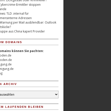
m: Lichtgestalt oder Krimineller?
Cybercrime-Ermittler stoppen
ande
ws: TLD .internal für
mensinterne Adressen
 Warnung per Mail ausblendbar: Outlook
tslücke?
uppe aus China kapert Provider
UM DOMAINS
omains können Sie pachten:
oden.de
oden.de
nigung.de
nigung.de
ag
N ARCHIV
EM LAUFENDEN BLEIBEN