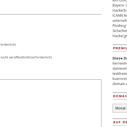
Kim Dotco
Bayern: 
Hackerb
ICANN Ne
unterneh
Phishing
Sicherhei
Hackergr
orderlich)
PREMI
 nicht veröffentlicht) (erforderlich)
Diese D
herrenm
damenm
textilrei
buerorei
domain.
DOMAI
Domain
Archiv
AUF D