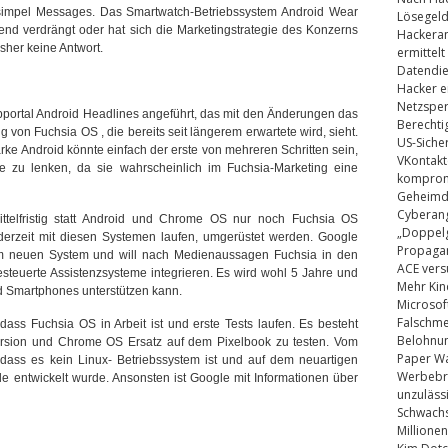
simpel Messages. Das Smartwatch-Betriebssystem Android Wear
Lösegel
end verdrängt oder hat sich die Marketingstrategie des Konzerns
Hackeran
isher keine Antwort.
ermittelt
Datendie
Hacker e
Netzsper
ortal Android Headlines angeführt, das mit den Änderungen das
Berechti
g von Fuchsia OS , die bereits seit längerem erwartete wird, sieht.
US-Siche
rke Android könnte einfach der erste von mehreren Schritten sein,
VKontakt
e zu lenken, da sie wahrscheinlich im Fuchsia-Marketing eine
kompromi
Geheimdi
Cyberang
ittelfristig statt Android und Chrome OS nur noch Fuchsia OS
„Doppelg
e derzeit mit diesen Systemen laufen, umgerüstet werden. Google
Propaga
dem neuen System und will nach Medienaussagen
Fuchsia in den
ACE vers
teuerte Assistenzsysteme integrieren. Es wird wohl 5 Jahre und
Mehr Kin
d Smartphones unterstützen kann.
Microsof
Falschm
 dass Fuchsia OS in Arbeit ist und erste Tests laufen. Es besteht
Belohnung
tversion und Chrome OS Ersatz auf dem Pixelbook zu testen. Vom
Paper Wa
 dass es kein Linux- Betriebssystem ist und auf dem neuartigen
Werbebrie
le entwickelt wurde. Ansonsten ist Google mit Informationen über
unzuläss
Schwachs
Millionen