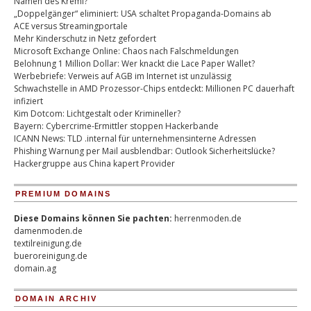
Namen des Kreml?
„Doppelgänger“ eliminiert: USA schaltet Propaganda-Domains ab
ACE versus Streamingportale
Mehr Kinderschutz in Netz gefordert
Microsoft Exchange Online: Chaos nach Falschmeldungen
Belohnung 1 Million Dollar: Wer knackt die Lace Paper Wallet?
Werbebriefe: Verweis auf AGB im Internet ist unzulässig
Schwachstelle in AMD Prozessor-Chips entdeckt: Millionen PC dauerhaft
infiziert
Kim Dotcom: Lichtgestalt oder Krimineller?
Bayern: Cybercrime-Ermittler stoppen Hackerbande
ICANN News: TLD .internal für unternehmensinterne Adressen
Phishing Warnung per Mail ausblendbar: Outlook Sicherheitslücke?
Hackergruppe aus China kapert Provider
PREMIUM DOMAINS
Diese Domains können Sie pachten:
herrenmoden.de
damenmoden.de
textilreinigung.de
bueroreinigung.de
domain.ag
DOMAIN ARCHIV