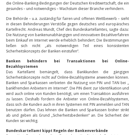
die Online-Banking-Bedingungen der Deutschen Kreditwirtschaft, die ein
gesundes – und notwendiges – Wachstum dieser Branche verhindern.
Die Behörde – u.a. zuständig für fairen und offenen Wettbewerb – sieht
in diesen Behinderungen Verstöße gegen deutsches und europäisches
Kartellrecht. Andreas Mundt, Chef des Bundeskartellamtes, sagte dazu:
Die Nutzung von bankenunabhängigen und innovativen Bezahlverfahren
beim Einkauf im Internet werde erheblich behindert. Die Bestimmungen
ließen sich nicht „als notwendigen Teil eines konsistenten
Sicherheitskonzepts der Banken einstufen“.
Banken behindern bei Transaktionen bei Online-
Bezahlsystemen
Das Kartellamt bemängelt, dass Bankkunden die gängigen
Sicherheitskonzepte nicht auf Online-Bezahlsysteme anwenden können.
Banken und Sparkassen verbieten die Nutzung von PIN und TAN bei „
bankfremden Anbietern im Internet“. Die PIN dient zur Identifikation und
wird auch online von Kunden benötigt, um einen Transaktion ausführen
zu lassen. Deshalb fordern die Anbieter von Online-Bezahlsystemen,
dass sich die Kunden auch in ihren Systemen mit PIN anmelden und TAN
benutzen dürfen. Das lehnen die Banken und Sparkassen bisher strikt
ab und geben als Grund „Sicherheitsbedenken“ an. Die Sicherheit der
Kunden sei wichtig.
Bundeskartellamt kippt Regeln der Bankenverbände