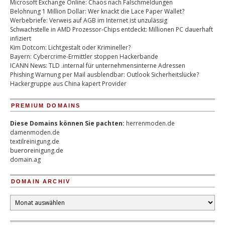
Microsoft Exchange Online: Chaos nach Falschmeldungen
Belohnung 1 Million Dollar: Wer knackt die Lace Paper Wallet?
Werbebriefe: Verweis auf AGB im Internet ist unzulässig
Schwachstelle in AMD Prozessor-Chips entdeckt: Millionen PC dauerhaft
infiziert
Kim Dotcom: Lichtgestalt oder Krimineller?
Bayern: Cybercrime-Ermittler stoppen Hackerbande
ICANN News: TLD .internal für unternehmensinterne Adressen
Phishing Warnung per Mail ausblendbar: Outlook Sicherheitslücke?
Hackergruppe aus China kapert Provider
PREMIUM DOMAINS
Diese Domains können Sie pachten:
herrenmoden.de
damenmoden.de
textilreinigung.de
bueroreinigung.de
domain.ag
DOMAIN ARCHIV
Domain
Archiv