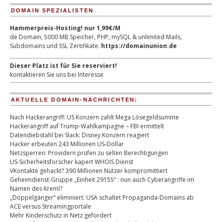
DOMAIN SPEZIALISTEN
Hammerpreis-Hosting! nur 1,99€/M
de Domain, 5000 MB Speicher, PHP, mySQL & unlimited Mails,
Subdomains und SSL Zertifikate.
https://domainunion.de
Dieser Platz ist für Sie reserviert!
kontaktieren Sie uns bei Interesse
AKTUELLE DOMAIN-NACHRICHTEN:
Nach Hackerangriff: US Konzern zahlt Mega Lösegeldsumme
Hackerangriff auf Trump-Wahlkampagne – FBI ermittelt
Datendiebstahl bei Slack: Disney Konzern reagiert
Hacker erbeuten 243 Millionen US-Dollar
Netzsperren: Providern prüfen zu selten Berechtigungen
US-Sicherheitsforscher kapert WHOIS Dienst
VKontakte gehackt? 390 Millionen Nutzer kompromittiert
Geheimdienst-Gruppe „Einheit 29155“ : nun auch Cyberangriffe im
Namen des Kreml?
„Doppelgänger“ eliminiert: USA schaltet Propaganda-Domains ab
ACE versus Streamingportale
Mehr Kinderschutz in Netz gefordert