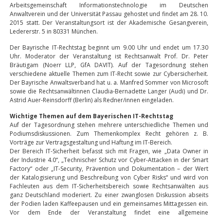
Arbeitsgemeinschaft Informationstechnologie im Deutschen
Anwaltverein und der Universität Passau gehostet und findet am 28. 10.
2015 statt. Der Veranstaltungsort ist der Akademische Gesangverein,
Ledererstr. 5 in 80331 München.
Der Bayrische IT-Rechtstag beginnt um 9.00 Uhr und endet um 17.30
Uhr. Moderator der Veranstaltung ist Rechtsanwalt Prof. Dr. Peter
Bräutigam (Noerr LLP, GfA DAVIT). Auf der Tagesordnung stehen
verschiedene aktuelle Themen zum IT-Recht sowie zur Cybersicherheit.
Der Bayrische Anwaltsverband hat u. a. Manfred Sommer von Microsoft
sowie die Rechtsanwältinnen Claudia-Bernadette Langer (Audi) und Dr.
Astrid Auer-Reinsdorff (Berlin) als Redner/innen eingeladen.
Wichtige Themen auf dem Bayerischen IT-Rechtstag
Auf der Tagesordnung stehen mehrere unterschiedliche Themen und
Podiumsdiskussionen. Zum Themenkomplex Recht gehören z. B.
Vorträge zur Vertragsgestaltung und Haftung im IT-Bereich.
Der Bereich IT-Sicherheit befasst sich mit Fragen, wie „Data Owner in
der Industrie 4.0“, „Technischer Schutz vor Cyber-Attacken in der Smart
Factory“ oder „IT-Security, Prävention und Dokumentation – der Wert
der Katalogisierung und Beschreibung von Cyber Risks“ und wird von
Fachleuten aus dem IT-Sicherheitsbereich sowie Rechtsanwälten aus
ganz Deutschland moderiert. Zu einer zwanglosen Diskussion abseits
der Podien laden Kaffeepausen und ein gemeinsames Mittagessen ein.
Vor dem Ende der Veranstaltung findet eine allgemeine