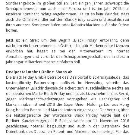
Sonderangebote im großen Stil an. Seit einigen Jahren schwappt die
Schnäppchenwelle nun auch nach Europa und ist im Jahr 2015 auf
unserem Kontinent richtig angekommen. Da ist es kein Wunder, dass
auch die Online-Händler auf den Black Friday setzen und zusätzlich zu
ihren anderen Sonderverläufen oder Rabattschlachten auf hohe Erlöse
hoffen.
Jetzt ist ein Streit um den Begriff „Black Friday“ entbrannt, denn
nachdem ein Unternehmen aus Österreich dafür Markenrechte-Lizenzen
erworben hat, hagelt es bei den Mitbewerbern im Internet
Abmahnungen und verdirbt das Schnäppchengeschäft, das in diesem
Jahr sogar Milliardenumsätze einfahren soll.
Dealportal mahnt Online-Shops ab
Die Black Friday GmbH betreibt das Dealportal blackfridaysale.de, das
kostenpflichtig Partnershops auflistet. Im Newsblog schreibt das
Unternehmen:„Blackfridaysale.de sichert sich ausschließliche Rechte an
der deutschen Marke Black Friday und hat als Lizenznehmer das Recht,
gegen Markenrechtsverletzungen vorzugehen. Als Lizenzgeber und
Markeninhaber ist seit 2013 die Super Union Holdings Ltd. aus Hong
Kong bei den Patent- und Markenämtern eingetragen. Der Vertrag über
die Nutzungsrechte der Wortmarke Black Ffriday wurde laut der
Berliner Kanzlei Hogertz LLP Rechtsanwälte am 11. November 2016
geschlossen, notariell beglaubigt und auch in der Datenbank des
Datenbank des Deutschen Patent- und Markenamts hinterlegt. Für das