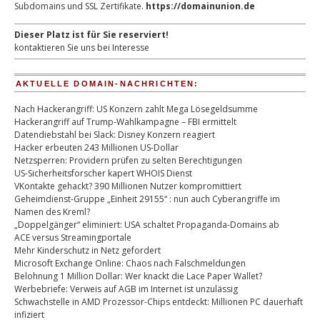
Subdomains und SSL Zertifikate.
https://domainunion.de
Dieser Platz ist für Sie reserviert!
kontaktieren Sie uns bei Interesse
AKTUELLE DOMAIN-NACHRICHTEN:
Nach Hackerangriff: US Konzern zahlt Mega Lösegeldsumme
Hackerangriff auf Trump-Wahlkampagne – FBI ermittelt
Datendiebstahl bei Slack: Disney Konzern reagiert
Hacker erbeuten 243 Millionen US-Dollar
Netzsperren: Providern prüfen zu selten Berechtigungen
US-Sicherheitsforscher kapert WHOIS Dienst
VKontakte gehackt? 390 Millionen Nutzer kompromittiert
Geheimdienst-Gruppe „Einheit 29155“ : nun auch Cyberangriffe im
Namen des Kreml?
„Doppelgänger“ eliminiert: USA schaltet Propaganda-Domains ab
ACE versus Streamingportale
Mehr Kinderschutz in Netz gefordert
Microsoft Exchange Online: Chaos nach Falschmeldungen
Belohnung 1 Million Dollar: Wer knackt die Lace Paper Wallet?
Werbebriefe: Verweis auf AGB im Internet ist unzulässig
Schwachstelle in AMD Prozessor-Chips entdeckt: Millionen PC dauerhaft
infiziert