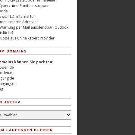
m: Lichtgestalt oder Krimineller?
Cybercrime-Ermittler stoppen
ande
ws: TLD .internal für
mensinterne Adressen
 Warnung per Mail ausblendbar: Outlook
tslücke?
uppe aus China kapert Provider
UM DOMAINS
omains können Sie pachten:
oden.de
oden.de
nigung.de
nigung.de
ag
N ARCHIV
EM LAUFENDEN BLEIBEN