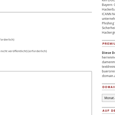
Kim Dotco
Bayern: 
Hackerb
ICANN Ne
unterneh
Phishing
Sicherhei
Hackergr
orderlich)
PREMI
 nicht veröffentlicht) (erforderlich)
Diese D
herrenm
damenm
textilrei
buerorei
domain.
DOMAI
Domain
Archiv
AUF D