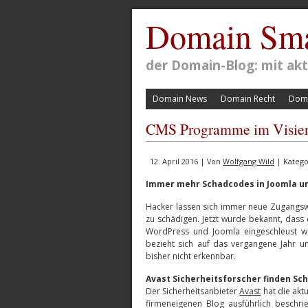
Domain Sma
der Domain-Blog: mit a
Domain News
Domain Recht
Doma
CMS Programme im Visier
12. April 2016 | Von
Wolfgang Wild
| Katego
Immer mehr Schadcodes in Joomla u
Hacker lassen sich immer neue Zugangsw
zu schädigen. Jetzt wurde bekannt, das
WordPress und Joomla eingeschleust we
bezieht sich auf das vergangene Jahr u
bisher nicht erkennbar.
Avast Sicherheitsforscher finden Sc
Der Sicherheitsanbieter
Avast
hat die akt
firmeneigenen Blog ausführlich beschrie