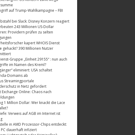
dsumme
griff auf Trump-Wahlkampagne – FBI
bstahl bei Slack: Disney Konzern reagiert
rbeuten 243 Millionen US-Dollar
ren: Providern prüfen zu selten
gungen
rheitsforscher kapert WHOIS Dienst
e gehackt? 390 Millionen Nutzer
ttiert
enst-Gruppe „Einheit 29155“ : nun auch
riffe im Namen des Kreml?
änger“ eliminiert: USA schaltet
nda-Domains ab
us Streamingportale
derschutz in Netz gefordert
t Exchange Online: Chaos nach
eldungen
 1 Million Dollar: Wer knackt die Lace
llet?
fe: Verweis auf AGB im Internet ist
ig
telle in AMD Prozessor-Chips entdeckt:
 PC dauerhaft infiziert