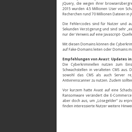
jQuery, die wegen ihrer browserübergrei
2015 wurden 4.5 Millionen User von Sch
Recherchen rund 70 Millionen Dateien in j
Die Fehlercodes sind für Nutzer und au
Sekunden Verzögerung und sind sehr „einf
nur der Verweis auf eine Javascript- Que
Mit diesen Domains können die Cyberkrim
auf Fake-Domains leiten oder Domains mi
Empfehlungen von Avast: Updates in
Die Cyberkriminellen nutzen zum Ein
Schwachstellen in veralteten CMS aus. 
sowohl das CMS als auch Server reg
Antivirenscanner zu nutzen. Zudem sollte
Vor kurzem hatte Avast auf eine Schads
Ransomware verändert die E-Commerce 
aber doch aus, um „Lösegelder“ zu erp
finden interessierte Nutzer weitere Hinw