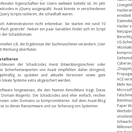
fenden Eigenschaften bei Usern weltweit beliebt ist. Im Jahr
Lösegel
adcodes in jQuery ausgespäht. Avast konnte in verschiedenen
Hackeran
Query Scripts isolieren, die schadhaft waren.
ermittelt
Datendie
ch Administratoren nicht erkennbar. Sie starten mit rund 10
Hacker e
ach gestrickt“. Neben ein paar Variablen findet sich im Script
Netzsper
lle der Schaddomain.
Berechti
US-Siche
inellen z.B. die Ergebnisse der Suchmaschinen verändern, User
VKontakt
t Werbung überfluten.
kompromi
Geheimdi
stallieren
Cyberang
schleusen der Schadcodes meist Entwicklungsrechner oder
„Doppelg
Die Sicherheitsexperten von Avast empfehlen daher dringend,
Propaga
elmäßig zu updaten und aktuelle Versionen sowie gute
ACE vers
n lokale Systeme extra abgesichert werden.
Mehr Kin
Microsof
oftware hingewiesen, die den Namen KimcilWare trägt. Diese
Falschm
Domain Magento. Die Schadcodes sind eher einfach, reichen
Belohnung
ressen oder Domains zu kompromittieren. Auf dem Avast-Blog
Paper Wa
eise zu dieser Ransomware und zur Sicherung von Systemen.
Werbebrie
unzuläss
Schwachs
Millionen