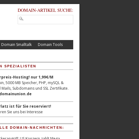
DOMAIN-ARTIKEL SUCHE:
Domain Smalltalk
Domain Tools
N SPEZIALISTEN
reis-Hosting! nur 1,99€/M
n, 5000 MB Speicher, PHP, mySQL &
 Mails, Subdomains und SSL Zertifikate.
/domainunion.de
latz ist für Sie reserviert!
ren Sie uns bei Interesse
LLE DOMAIN-NACHRICHTEN:
kerangriff: US Konzern zahlt Mega