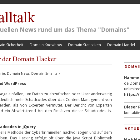
lltalk
ktuellen News rund um das Thema "Domains"
in Sicherheit
Domain Knowhow
Domain Statistiken
Domain Handel
 der Domain Hacker
DOMAI
rie:
Domain News
,
Domain Smalltalk
Hammerp
de Domai
nd WordPress
unlimited
ege einfallen, um Daten zu abzufischen oder User anderweitig
https:/
s deutlich mehr Schadcodes über das Content-Management von
rden, als von Experten vermutet. Der Bericht von Experten
Dieser P
nd ein Abwärtstrend bei den Einsätzen dieser Schadcodes ist
kontaktie
hadcodes in jQuery
AKTUE
uelle Methode der Cyberkriminellen nachvollzogen und auf dem
ben. Das Hacking erfolgt oft über die Java Script Bibliothek
Nach Hac