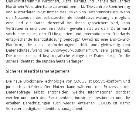
Das Ministerium für Wirtschaft, Digitalisierung und Energie des Landes
Nordrhein-Westfalen hatte zu ownid bemerkt: “Die zentrale Speicherung
von Nutzerdaten birgt immer das Risiko von Datenmissbrauch. Wenn
den Nutzenden die selbstbestimmte Identitätsverwaltung ermöglicht
wird und die Daten dezentral bei ihnen gespeichert sind, kann
Vertrauen in und über ihre Daten gewährleistet werden. Dafür wird
solch eine neue, den EU-Regularien und internationalen Standards
entsprechende Identitätslösung benötigt.” Ownid ist eine End-to-End-
Plattform, die diese Anforderungen erfüllt und gleichzeitig den
Datenschutzaufwand bei „Know-your-Costumer“(KYC) sehr gering hält.
Die dezentrale und kryptografische Ablage der Daten sorgt für die
sichere Identität, die Kunden heute verlangen.
Sicheres Identitätsmanagement
Die neue Blockchain-Technologie von COCUS ist DSGVO-konform und
juristisch zertifiziert. Der Nutzer kann während des Prozesses der
Datenabfrage selbst entscheiden, welche Informationen sichtbar
werden und auch den Personenkreis individuell bestimmen und die
erteilten Berechtigungen auch wieder entziehen. COCUS ist damit
Vorreiter im digitalen Identitätsmanagement.