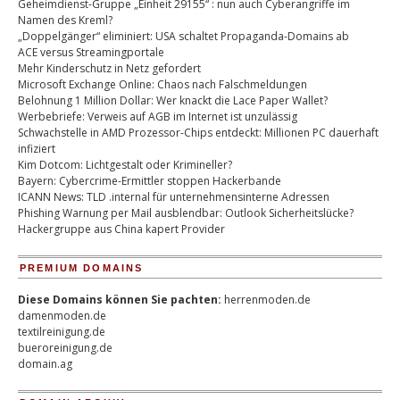
Geheimdienst-Gruppe „Einheit 29155“ : nun auch Cyberangriffe im
Namen des Kreml?
„Doppelgänger“ eliminiert: USA schaltet Propaganda-Domains ab
ACE versus Streamingportale
Mehr Kinderschutz in Netz gefordert
Microsoft Exchange Online: Chaos nach Falschmeldungen
Belohnung 1 Million Dollar: Wer knackt die Lace Paper Wallet?
Werbebriefe: Verweis auf AGB im Internet ist unzulässig
Schwachstelle in AMD Prozessor-Chips entdeckt: Millionen PC dauerhaft
infiziert
Kim Dotcom: Lichtgestalt oder Krimineller?
Bayern: Cybercrime-Ermittler stoppen Hackerbande
ICANN News: TLD .internal für unternehmensinterne Adressen
Phishing Warnung per Mail ausblendbar: Outlook Sicherheitslücke?
Hackergruppe aus China kapert Provider
PREMIUM DOMAINS
Diese Domains können Sie pachten:
herrenmoden.de
damenmoden.de
textilreinigung.de
bueroreinigung.de
domain.ag