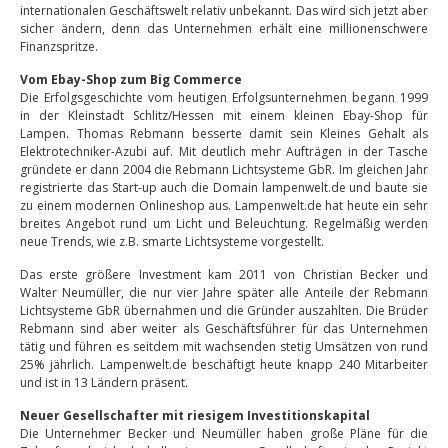
internationalen Geschäftswelt relativ unbekannt. Das wird sich jetzt aber
sicher ändern, denn das Unternehmen erhält eine millionenschwere
Finanzspritze.
Vom Ebay-Shop zum Big Commerce
Die Erfolgsgeschichte vom heutigen Erfolgsunternehmen begann 1999
in der Kleinstadt Schlitz/Hessen mit einem kleinen Ebay-Shop für
Lampen. Thomas Rebmann besserte damit sein Kleines Gehalt als
Elektrotechniker-Azubi auf. Mit deutlich mehr Aufträgen in der Tasche
gründete er dann 2004 die Rebmann Lichtsysteme GbR. Im gleichen Jahr
registrierte das Start-up auch die Domain lampenwelt.de und baute sie
zu einem modernen Onlineshop aus. Lampenwelt.de hat heute ein sehr
breites Angebot rund um Licht und Beleuchtung. Regelmäßig werden
neue Trends, wie z.B. smarte Lichtsysteme vorgestellt.
Das erste größere Investment kam 2011 von Christian Becker und
Walter Neumüller, die nur vier Jahre später alle Anteile der Rebmann
Lichtsysteme GbR übernahmen und die Gründer auszahlten. Die Brüder
Rebmann sind aber weiter als Geschäftsführer für das Unternehmen
tätig und führen es seitdem mit wachsenden stetig Umsätzen von rund
25% jährlich. Lampenwelt.de beschäftigt heute knapp 240 Mitarbeiter
und ist in 13 Ländern präsent.
Neuer Gesellschafter mit riesigem Investitionskapital
Die Unternehmer Becker und Neumüller haben große Pläne für die