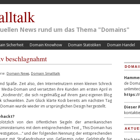
lltalk
ktuellen News rund um das Thema "Domains"
in Sicherheit
Domain Knowhow
Domain Statistiken
Domain Handel
tv beschlagnahmt
DOMAI
rie:
Domain News
,
Domain Smalltalk
Hammerp
de Domai
und Späße. Zeit also, den Internetnutzern einen kleinen Schreck
unlimited
er Media-Domain und versetzten ihre Kunden am ersten April in
https:/
 „Kodinerds“, die sich regelmäßig auf ihrem ganz eigenen Blog
 schwankten. Zum Glück klärte Kodi bereits am nächsten Tag
er Domain wurde wieder im ursprünglichen Design hergestellt.
Dieser P
kontaktie
ehackt?
plötzlich von den öffentlichen Siegeln der amerikanischen
tizministeriums mit dem entsprechenden Text „ This Domain has
AKTUE
nvestigation….“ und der folgenden Nennung der entsprechenden
ung mit Strafandrohung von Gefängnis oder Geldstrafe für
Nach Hac