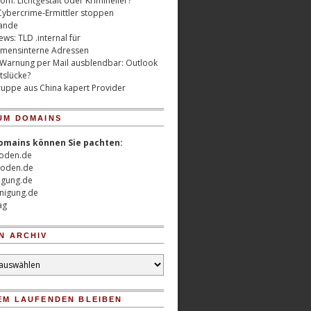
m: Lichtgestalt oder Krimineller?
Cybercrime-Ermittler stoppen
ande
ws: TLD .internal für
mensinterne Adressen
 Warnung per Mail ausblendbar: Outlook
tslücke?
uppe aus China kapert Provider
UM DOMAINS
omains können Sie pachten:
oden.de
oden.de
nigung.de
nigung.de
ag
N ARCHIV
EM LAUFENDEN BLEIBEN