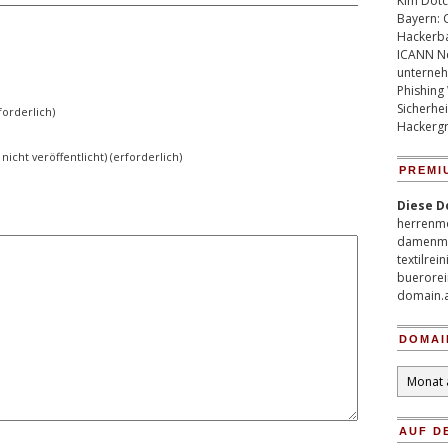
Kim Dotco
Bayern: 
Hackerb
ICANN Ne
unterneh
Phishing
Sicherhei
orderlich)
Hackergr
 nicht veröffentlicht) (erforderlich)
PREMI
Diese D
herrenm
damenm
textilrei
buerorei
domain.
DOMAI
Domain
Archiv
AUF D