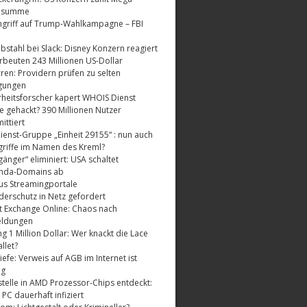
dsumme
griff auf Trump-Wahlkampagne – FBI
bstahl bei Slack: Disney Konzern reagiert
rbeuten 243 Millionen US-Dollar
ren: Providern prüfen zu selten
gungen
rheitsforscher kapert WHOIS Dienst
e gehackt? 390 Millionen Nutzer
ttiert
enst-Gruppe „Einheit 29155“ : nun auch
riffe im Namen des Kreml?
änger“ eliminiert: USA schaltet
nda-Domains ab
us Streamingportale
derschutz in Netz gefordert
t Exchange Online: Chaos nach
eldungen
 1 Million Dollar: Wer knackt die Lace
llet?
fe: Verweis auf AGB im Internet ist
ig
telle in AMD Prozessor-Chips entdeckt:
 PC dauerhaft infiziert