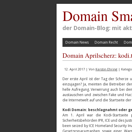
Domain Sma
der Domain-Blog: mit a
Domain News
Domain Recht
Doma
Domain Aprilscherz: kodi.
12. April 2017 | Von
Kerstin Ehring
| Katego
Der erste April ist der Tag der Scherze 
einzujagen? Ja, meinten die Betreiber d
helle Aufregung. Verwirrung auch bei den
austauschen und zwischen Fake und Hack
die Internetwelt auf und die Startseite d
Kodi Domain: beschlagnahmt oder g
Am 1. April war die Kodi-Startseite 
Sicherheitsbehörden IPR, ICE und des Jus
been seized by ICE Homeland Security I
Gesetzesparagraphen sowie einer Warn