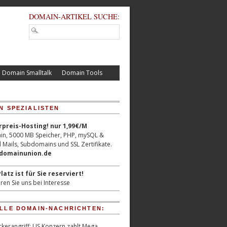
DOMAIN-ARTIKEL SUCHE:
Domain Smalltalk
Domain Tools
N SPEZIALISTEN
reis-Hosting! nur 1,99€/M
n, 5000 MB Speicher, PHP, mySQL &
 Mails, Subdomains und SSL Zertifikate.
/domainunion.de
latz ist für Sie reserviert!
ren Sie uns bei Interesse
LLE DOMAIN-NACHRICHTEN:
kerangriff: US Konzern zahlt Mega