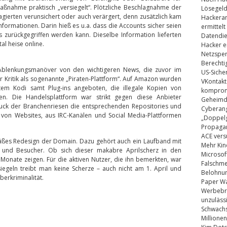
nahme praktisch „versiegelt“. Plötzliche Beschlagnahme der
Lösegel
gierten verunsichert oder auch verärgert, denn zusätzlich kam
Hackeran
nformationen. Darin hieß es u.a. dass die Accounts sicher seien
ermittelt
es zurückgegriffen werden kann. Dieselbe Information lieferten
Datendie
al heise online.
Hacker e
Netzsper
Berechti
 Ablenkungsmanöver von den wichtigeren News, die zuvor im
US-Siche
 Kritik als sogenannte „Piraten-Plattform“. Auf Amazon wurden
VKontakt
ertem Kodi samt Plug-ins angeboten, die illegale Kopien von
kompromi
hen. Die Handelsplattform war strikt gegen diese Anbieter
Geheimdi
ruck der Branchenriesen die entsprechenden Repositories und
Cyberang
, von Websites, aus IRC-Kanälen und Social Media-Plattformen
„Doppelg
Propaga
ACE vers
emäßes Redesign der Domain. Dazu gehört auch ein Laufband mit
Mehr Kin
er und Besucher. Ob sich dieser makabre Aprilscherz in den
Microsof
Monate zeigen. Für die aktiven Nutzer, die ihn bemerkten, war
Falschm
siegeln treibt man keine Scherze – auch nicht am 1. April und
Belohnung
berkriminalität.
Paper Wa
Werbebrie
unzuläss
Schwachs
Millionen