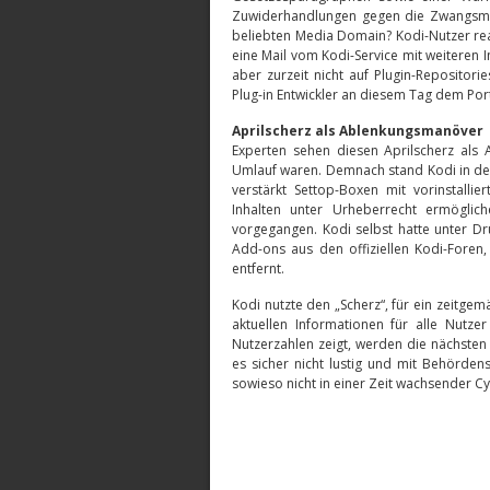
Zuwiderhandlungen gegen die Zwangsmaß
beliebten Media Domain? Kodi-Nutzer rea
eine Mail vom Kodi-Service mit weiteren I
aber zurzeit nicht auf Plugin-Repositori
Plug-in Entwickler an diesem Tag dem Port
Aprilscherz als Ablenkungsmanöver
Experten sehen diesen Aprilscherz als
Umlauf waren. Demnach stand Kodi in der
verstärkt Settop-Boxen mit vorinstalli
Inhalten unter Urheberrecht ermöglic
vorgegangen. Kodi selbst hatte unter D
Add-ons aus den offiziellen Kodi-Foren
entfernt.
Kodi nutzte den „Scherz“, für ein zeitg
aktuellen Informationen für alle Nutz
Nutzerzahlen zeigt, werden die nächsten 
es sicher nicht lustig und mit Behörden
sowieso nicht in einer Zeit wachsender Cy