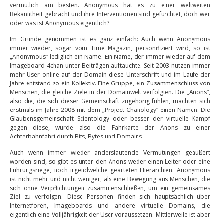
vermutlich am besten. Anonymous hat es zu einer weltweiten
Bekanntheit gebracht und ihre Interventionen sind gefürchtet, doch wer
oder was ist Anonymous eigentlich?
Im Grunde genommen ist es ganz einfach: Auch wenn Anonymous
immer wieder, sogar vom Time Magazin, personifiziert wird, so ist
„Anonymous“ lediglich ein Name. Ein Name, der immer wieder auf dem
Imageboard 4chan unter Beiträgen auftauchte. Seit 2003 nutzen immer
mehr User online auf der Domain diese Unterschrift und im Laufe der
Jahre entstand so ein Kollektiv. Eine Gruppe, ein Zusammenschluss von
Menschen, die gleiche Ziele in der Domainwelt verfolgten. Die „Anons“,
also die, die sich dieser Gemeinschaft zugehörig fühlen, machten sich
erstmals im Jahre 2008 mit dem „Project Chanology“ einen Namen. Die
Glaubensgemeinschaft Scientology oder besser der virtuelle Kampf
gegen diese, wurde also die Fahrkarte der Anons zu einer
Achterbahnfahrt durch Bits, Bytes und Domains.
Auch wenn immer wieder anderslautende Vermutungen geäußert
worden sind, so gibt es unter den Anons weder einen Leiter oder eine
Führungsriege, noch irgendwelche gearteten Hierarchien. Anonymous
ist nicht mehr und nicht weniger, als eine Bewegung aus Menschen, die
sich ohne Verpflichtungen zusammenschließen, um ein gemeinsames
Ziel zu verfolgen. Diese Personen finden sich hauptsächlich über
Internetforen, Imageboards und andere virtuelle Domains, die
eigentlich eine Volljährigkeit der User voraussetzen. Mittlerweile ist aber