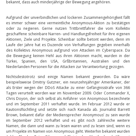
bekannt, dass auch minderjährige der Bewegung angehören.
Aufgrund der unverbindlichen und lockeren Zusammengehörigkeit fällt
es immer schwer eine vermeintliche Anonymous-Aktion zu bestätigen
oder zu negieren. Gerne nutzen Trittbrettfahrer die vom Kollektiv
geschaffene scheinbare Narren- und Handlungsfreiheit für ihre eigenen
Aktionen, Ziele und Projekte. Scheinbar sollte betont werden, denn im
Laufe der Jahre hat es Duzende von Verhaftungen gegeben innerhalb
des Kollektivs Anonymous aufgrund von Attacken im Cyberspace. Da
die Bewegung keinen Hehl aus ihren Aktionen macht, wurden in der
Türkei, Spanien, den USA, Grßbritannien, Australien und den
Niederlanden Personen für die Attacken zur Verantwortung gezogen.
Nichtsdestotrotz sind einige Namen bekannt geworden. Da wäre
beispielsweise Dmitriy Gutzner, ein neunzehnjähriger Amerikaner, der
als Erster wegen der DDoS Attacke zu einer Gefängnisstrafe von 366
Tagen verurteilt worden war im November 2009. Oder Commander X,
Chris Doyon, der sich selbst als Anführer von Anonymous bezeichnete
und im September 2011 verhaftet wurde. Im Februar 2012 wurde er
Kautionsflüchtling und setzte sich nach Kanada ab. Journalist Barrett
Brown, bekannt dafür der Mediensprecher Anonymous’ zu sein wurde
im September 2012 verhaftet und es gibt noch zahlreiche weitere
Namen, die dann und wann zu lesen waren und zu lesen sind, wenn es
um Projekte im Namen von Anonymous geht. Weiterhin bekannt wurden