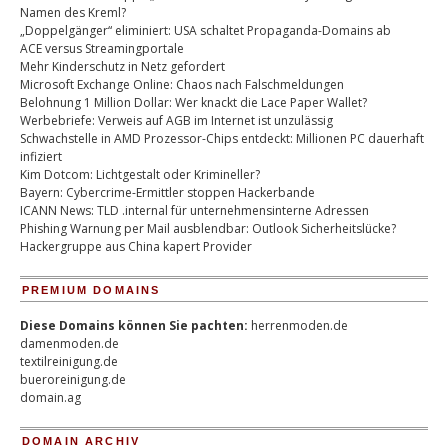
Namen des Kreml?
„Doppelgänger“ eliminiert: USA schaltet Propaganda-Domains ab
ACE versus Streamingportale
Mehr Kinderschutz in Netz gefordert
Microsoft Exchange Online: Chaos nach Falschmeldungen
Belohnung 1 Million Dollar: Wer knackt die Lace Paper Wallet?
Werbebriefe: Verweis auf AGB im Internet ist unzulässig
Schwachstelle in AMD Prozessor-Chips entdeckt: Millionen PC dauerhaft
infiziert
Kim Dotcom: Lichtgestalt oder Krimineller?
Bayern: Cybercrime-Ermittler stoppen Hackerbande
ICANN News: TLD .internal für unternehmensinterne Adressen
Phishing Warnung per Mail ausblendbar: Outlook Sicherheitslücke?
Hackergruppe aus China kapert Provider
PREMIUM DOMAINS
Diese Domains können Sie pachten:
herrenmoden.de
damenmoden.de
textilreinigung.de
bueroreinigung.de
domain.ag
DOMAIN ARCHIV