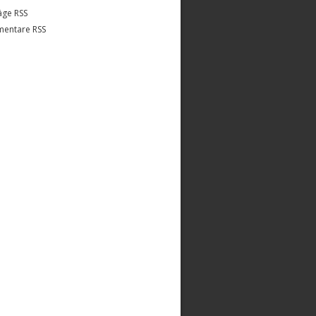
äge RSS
entare RSS