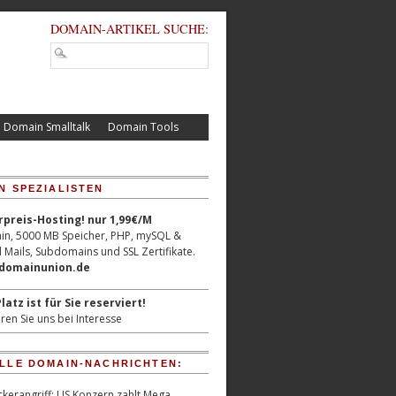
DOMAIN-ARTIKEL SUCHE:
Domain Smalltalk
Domain Tools
N SPEZIALISTEN
reis-Hosting! nur 1,99€/M
n, 5000 MB Speicher, PHP, mySQL &
 Mails, Subdomains und SSL Zertifikate.
/domainunion.de
latz ist für Sie reserviert!
ren Sie uns bei Interesse
LLE DOMAIN-NACHRICHTEN:
kerangriff: US Konzern zahlt Mega