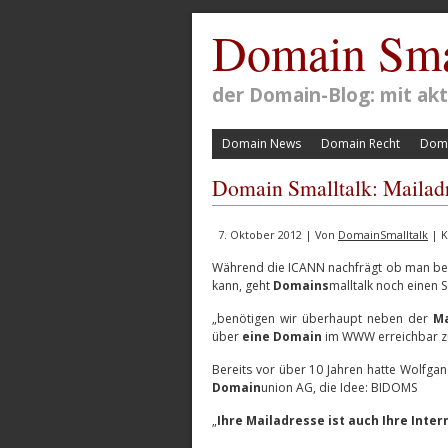
Domain Sma
der Domain-Blog: mit a
Domain News
Domain Recht
Doma
Domain Smalltalk: Mailadre
7. Oktober 2012 | Von
DomainSmalltalk
| K
Während die ICANN nachfrägt ob man be
kann, geht
Domains
malltalk noch einen S
„benötigen wir überhaupt neben der
Ma
über
eine Domain
im WWW erreichbar zu
Bereits vor über 10 Jahren hatte Wolfga
Domain
union AG, die Idee: BIDOMS
„
Ihre Mailadresse ist auch Ihre Inte