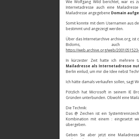
Wie Wolfgang Wild berichtet, war es z
Internetadresse auch eine Mailadress
Mailadresse angegebene
Domain aufge
Somit konnte mit dem Usernamen aus de
bestimmt und angezeigt werden.
Über das Internetarchive archive.org, is
Bidoms, auch 
https://web.archive.org/web/200105152
In kürzester Zeit hatte ich mehrere 
Mailadresse als Internetadresse nu
Berlin einlud, um mir die Idee nebst Tech
Ich hätte damals verkaufen sollen, sagt 
Pötzlich hat Microsoft in seinem IE Br
Gründen unterbunden. Obwohl eine Maila
Die Technik:
Das @ Zeichen ist ein Systemtrennzeich
Kombination mit einem : eingesetzt w
übergeben.
Geben Sie aber jetzt eine Mailadress