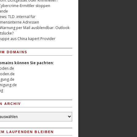
m: Lichtgestalt oder Krimineller?
Cybercrime-Ermittler stoppen
ande
ws: TLD .internal für
mensinterne Adressen
 Warnung per Mail ausblendbar: Outlook
tslücke?
uppe aus China kapert Provider
UM DOMAINS
omains können Sie pachten:
oden.de
oden.de
nigung.de
nigung.de
ag
N ARCHIV
EM LAUFENDEN BLEIBEN