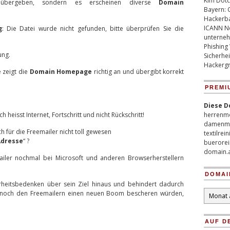
Kim Dotco
ergeben, sondern es erscheinen diverse
Domain
Bayern: 
Hackerb
ICANN Ne
g
: Die Datei wurde nicht gefunden, bitte überprüfen Sie die
unterneh
Phishing
ung.
Sicherhei
Hackergr
 zeigt die
Domain Homepage
richtig an und übergibt korrekt
PREMI
Diese D
 heisst Internet, Fortschritt und nicht Rückschritt!
herrenm
damenm
h für die Freemailer nicht toll gewesen
textilrei
Adresse
“ ?
buerorei
domain.
ailer nochmal bei Microsoft und anderen Browserherstellern
DOMAI
heitsbedenken über sein Ziel hinaus und behindert dadurch
Domain
te noch den Freemailern einen neuen Boom bescheren würden,
Archiv
AUF D