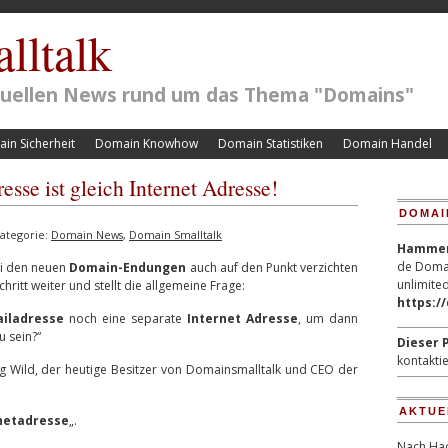
lltalk
ktuellen News rund um das Thema "Domains"
in Sicherheit
Domain Knowhow
Domain Statistiken
Domain Handel
sse ist gleich Internet Adresse!
DOMAI
ategorie:
Domain News
,
Domain Smalltalk
Hammerp
de Domai
i den neuen
Domain-Endungen
auch auf den Punkt verzichten
unlimited
chritt weiter und stellt die allgemeine Frage:
https:/
iladresse
noch eine separate
Internet Adresse
, um dann
 sein?“
Dieser P
kontaktie
ng Wild, der heutige Besitzer von Domainsmalltalk und CEO der
AKTUE
rnetadresse
„.
Nach Hac