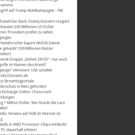
dsumme
griff auf Trump-Wahlkampagne – FBI
bstahl bei Slack: Disney Konzern reagiert
rbeuten 243 Millionen US-Dollar
ren: Providern prüfen zu selten
gungen
rheitsforscher kapert WHOIS Dienst
e gehackt? 390 Millionen Nutzer
ttiert
enst-Gruppe „Einheit 29155“ : nun auch
riffe im Namen des Kreml?
änger“ eliminiert: USA schaltet
nda-Domains ab
us Streamingportale
derschutz in Netz gefordert
t Exchange Online: Chaos nach
eldungen
 1 Million Dollar: Wer knackt die Lace
llet?
fe: Verweis auf AGB im Internet ist
ig
telle in AMD Prozessor-Chips entdeckt:
 PC dauerhaft infiziert