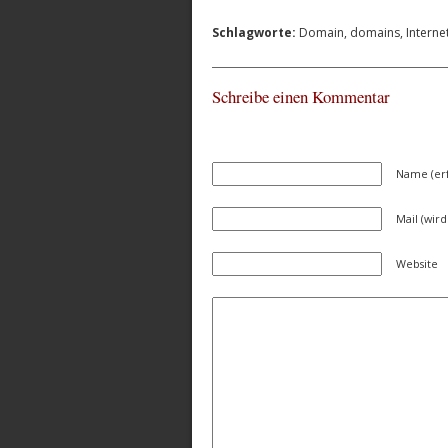
Schlagworte:
Domain
,
domains
,
Interne
Schreibe einen Kommentar
Name (erf
Mail (wird
Website