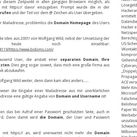
u diesem Zeitpunkt in allen gängigen Browsern möglich, als
Lösegel
e mit https:// davor einzugeben. Prompt wurde die in der
Hackeran
rufen
und der Teil vor dem @ Zeichen als User übergeben.
ermittelt
Datendie
r Mailadresse, problemlos die
Domain Homepage
des Users
Hacker e
Netzsper
Berechti
t die Idee aus 2001! von Wolfgang Wild, nebst der Umsetzung der
US-Siche
heute noch einsehbar:
VKontakt
34119/https://www.bidoms.com/
kompromi
tausend User, die anstatt einer
separaten Domain
,
Ihre
Geheimdi
tzten
. Dies ging sogar soweit, dass mich eine große Firma aus
Cyberang
nik abzukaufen.
„Doppelg
Propaga
Wolfgang Wild weiter, denn dann kam alles anders……
ACE vers
Mehr Kin
owser die Eingabe einer Mailadresse aus mir unerklärlichen
Microsof
dresse eine gültige Angabe von
Domain und Username
ist!
Falschm
Belohnung
Paper Wa
en das bei Aufruf einer Passwort geschützten Seite, auch in
Werbebrie
ird. Denn damit wird
die Domain
, der User und Passwort
unzuläss
Schwachs
Millionen
e mit https:// an, wird unerwartet nicht mehr die
Domain