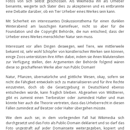
Fotos von sich selbst geschossen. Als Wikimedia ihn als Urheber
benannte, weigerte sich Slater dies zu akzeptieren und es entbrannte
eine Debatte darüber, ob ein Tier Urheber eines Werkes sein kann.
Mit Sicherheit ein interessantes Diskussionsthema für einen dunklen
Winterabend am lauschigen Kaminfeuer, nicht so aber für die
Foundation und die Copyright Behörde, die nun entschied, dass der
Urheber eines Werkes menschlicher Natur sein muss.
Interessant vor allen Dingen deswegen, weil Tiere, wie mittlerweile
bekannt ist, sehr wohl Schöpfer von künstlerischen Werken sein können,
einige Zoos unterstützen ihre Affen dabei, indem sie ihnen Malutensilien
zur Verfügung stellen, den Argumenten der Behörde folgend wären
diese so geschaffenen Werke aber nun Public Domain!
Natur, Pflanzen, übernatürliche und göttliche Wesen, okay, sofern sie
nicht die Fähigkeit entwickeln sich zu materialisieren und für ihre Rechte
einzutreten, doch ob die Gesetzgebung in Deutschland ebenso
entscheiden würde, kann fraglich bleiben. Abgesehen von Wildtieren,
gibt es zumeist einen Tierbesitzer oder zumindest Halter und man
könnte hier auch die Theorie vertreten, dass das Urheberrecht in diesen
Fällen zumindest auf Besitzer oder Halter übergehen müsste.
Wie dem auch sei, in dem vorliegenden Fall hat Wikimedia sich
durchgesetzt und das Foto als Public-Domain deklariert und so darf das
Foto ungestraft auf jeder Domainseite weitergegeben, kopiert und