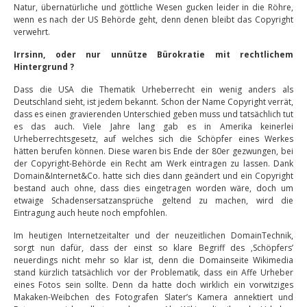
Natur, übernatürliche und göttliche Wesen gucken leider in die Röhre,
wenn es nach der US Behörde geht, denn denen bleibt das Copyright
verwehrt.
Irrsinn, oder nur unnütze Bürokratie mit rechtlichem
Hintergrund ?
Dass die USA die Thematik Urheberrecht ein wenig anders als
Deutschland sieht, ist jedem bekannt. Schon der Name Copyright verrät,
dass es einen gravierenden Unterschied geben muss und tatsächlich tut
es das auch. Viele Jahre lang gab es in Amerika keinerlei
Urheberrechtsgesetz, auf welches sich die Schöpfer eines Werkes
hätten berufen können. Diese waren bis Ende der 80er gezwungen, bei
der Copyright-Behörde ein Recht am Werk eintragen zu lassen. Dank
Domain&Internet&Co. hatte sich dies dann geändert und ein Copyright
bestand auch ohne, dass dies eingetragen worden wäre, doch um
etwaige Schadensersatzansprüche geltend zu machen, wird die
Eintragung auch heute noch empfohlen.
Im heutigen Internetzeitalter und der neuzeitlichen DomainTechnik,
sorgt nun dafür, dass der einst so klare Begriff des ‚Schöpfers’
neuerdings nicht mehr so klar ist, denn die Domainseite Wikimedia
stand kürzlich tatsächlich vor der Problematik, dass ein Affe Urheber
eines Fotos sein sollte. Denn da hatte doch wirklich ein vorwitziges
Makaken-Weibchen des Fotografen Slater’s Kamera annektiert und