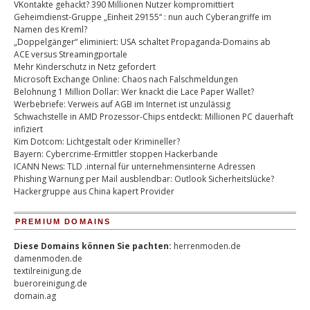
VKontakte gehackt? 390 Millionen Nutzer kompromittiert
Geheimdienst-Gruppe „Einheit 29155“ : nun auch Cyberangriffe im
Namen des Kreml?
„Doppelgänger“ eliminiert: USA schaltet Propaganda-Domains ab
ACE versus Streamingportale
Mehr Kinderschutz in Netz gefordert
Microsoft Exchange Online: Chaos nach Falschmeldungen
Belohnung 1 Million Dollar: Wer knackt die Lace Paper Wallet?
Werbebriefe: Verweis auf AGB im Internet ist unzulässig
Schwachstelle in AMD Prozessor-Chips entdeckt: Millionen PC dauerhaft
infiziert
Kim Dotcom: Lichtgestalt oder Krimineller?
Bayern: Cybercrime-Ermittler stoppen Hackerbande
ICANN News: TLD .internal für unternehmensinterne Adressen
Phishing Warnung per Mail ausblendbar: Outlook Sicherheitslücke?
Hackergruppe aus China kapert Provider
PREMIUM DOMAINS
Diese Domains können Sie pachten:
herrenmoden.de
damenmoden.de
textilreinigung.de
bueroreinigung.de
domain.ag